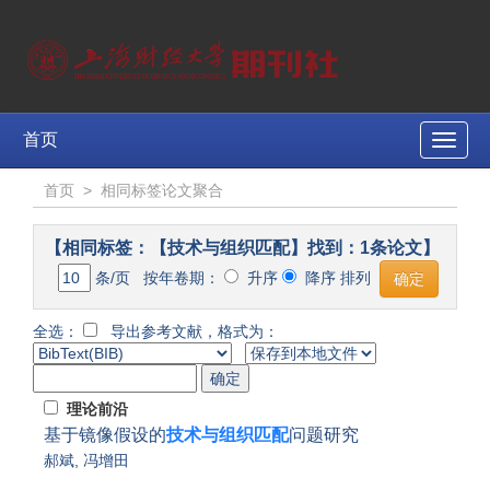
首页
Toggle
naviga
首页
>
相同标签论文聚合
【相同标签：【技术与组织匹配】找到：1条论文】
条/页 按年卷期：
升序
降序 排列
全选：
导出参考文献，格式为：
理论前沿
基于镜像假设的
技术与组织匹配
问题研究
郝斌
,
冯增田