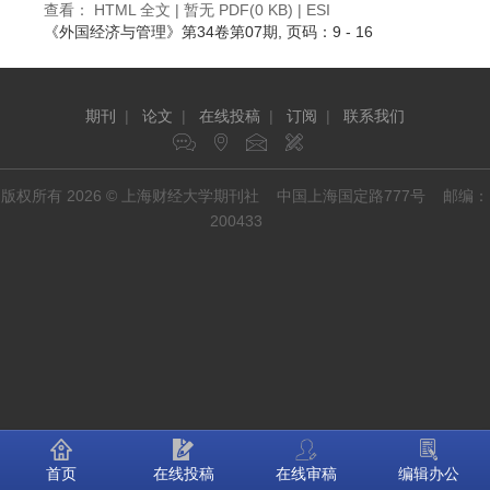
查看：
HTML 全文
| 暂无 PDF(0 KB) |
ESI
《外国经济与管理》
第34卷第07期
, 页码：9 - 16
期刊
|
论文
|
在线投稿
|
订阅
|
联系我们
版权所有 2026 © 上海财经大学期刊社 中国上海国定路777号 邮编：
200433
首页
在线投稿
在线审稿
编辑办公