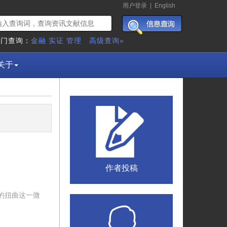
用户登录
|
English
热门查询：
金融
实证
管理
高级查询»
关于
作者投稿
的扭曲这一微