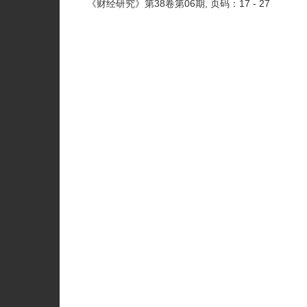
《财经研究》
第38卷第06期
, 页码：17 - 27