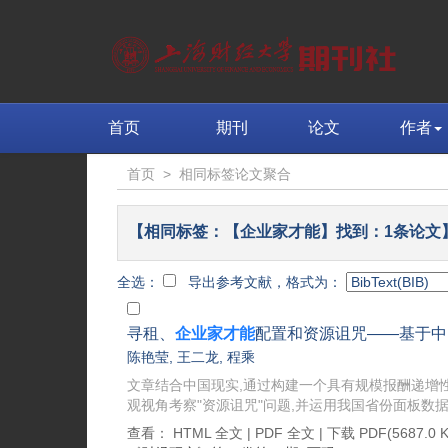
首页
期刊
论文
作者
首页
>
相同标签论文聚合
【相同标签：【企业家才能】找到：1条论文
全选：
导出参考文献，格式为：
寻租、
企业家才能
配置和资源诅咒——基于中
陈艳莹
,
王二龙
,
程乘
文章结合中国现实,通过构建一个具有规模报酬递增
观视角考察"资源诅咒"问题,并运用我国省份面板数据进
查看：
HTML 全文
|
PDF 全文
|
下载 PDF
(5687.0 K