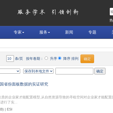
专家
服务
新闻
专题
】
条/页 按年卷期：
升序
降序 排列
国省份面板数据的实证研究
性质的企业家才能配置模型,从自然资源导致的寻租空间对企业家才能配置
行了实...
B) |
ESI