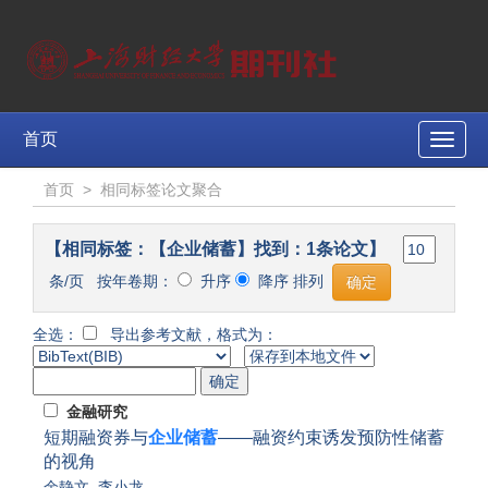
首页
Toggle
naviga
首页
>
相同标签论文聚合
【相同标签：【企业储蓄】找到：1条论文】
条/页 按年卷期：
升序
降序 排列
全选：
导出参考文献，格式为：
金融研究
短期融资券与
企业储蓄
——融资约束诱发预防性储蓄
的视角
余静文
,
李小龙