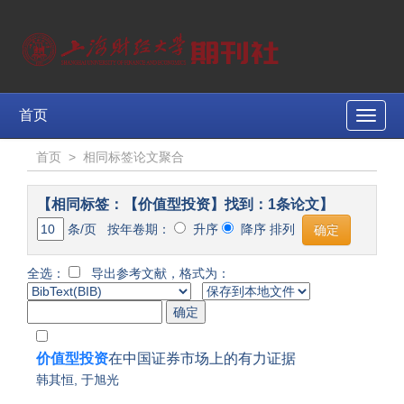
首页
Toggle
naviga
首页
>
相同标签论文聚合
【相同标签：【价值型投资】找到：1条论文】
条/页 按年卷期：
升序
降序 排列
全选：
导出参考文献，格式为：
价值型投资
在中国证券市场上的有力证据
韩其恒
,
于旭光