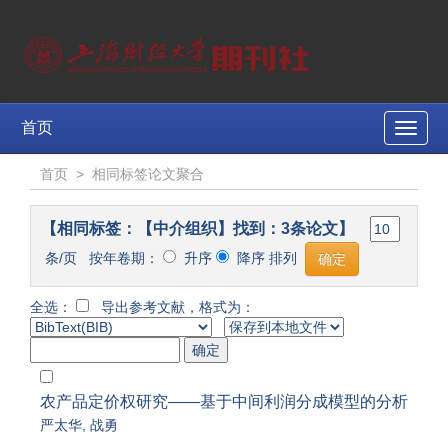
首页
Toggle
naviga
首页
>
相同标签论文聚合
【相同标签：【中介组织】找到：3条论文】
条/页 按年卷期：
升序
降序 排列
全选：
导出参考文献，格式为：
农产品定价权研究——基于中间利润分成模型的分析
严太华
,
战勇