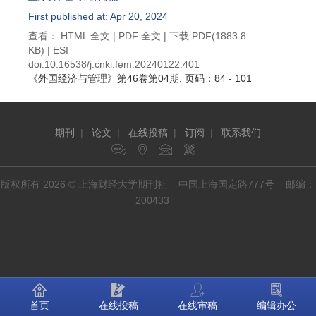
First published at: Apr 20, 2024
查看：
HTML 全文
|
PDF 全文
|
下载 PDF
(1883.8
KB) |
ESI
doi:
10.16538/j.cnki.fem.20240122.401
《外国经济与管理》
第46卷第04期
, 页码：84 - 101
期刊
|
论文
|
在线投稿
|
订阅
|
联系我们
版权所有 2026 © 上海财经大学期刊社 中国上海国定路777号 邮编：
200433
首页
在线投稿
在线审稿
编辑办公