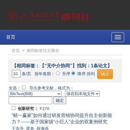
首页
Toggle
naviga
首页
>
相同标签论文聚合
【相同标签：【“无中介协同”】找到：1条论文】
条/页 按年卷期：
升序
降序 排列
全选：
导出参考文献，格式为：
创新研究
| F270
“精一赢家”如何通过研发营销协同提升自主创新能
力？——基于国家级“小巨人”企业的双案例研究
王东升
,
霍奇
,
薛海燕