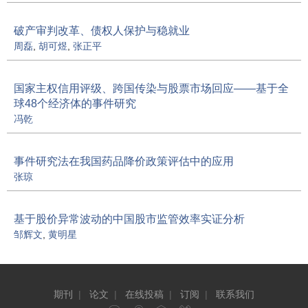
破产审判改革、债权人保护与稳就业
周磊
,
胡可煜
,
张正平
国家主权信用评级、跨国传染与股票市场回应——基于全
球48个经济体的事件研究
冯乾
事件研究法在我国药品降价政策评估中的应用
张琼
基于股价异常波动的中国股市监管效率实证分析
邹辉文
,
黄明星
期刊
|
论文
|
在线投稿
|
订阅
|
联系我们