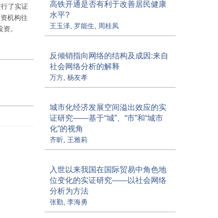
高铁开通是否有利于改善居民健康
进行了实证
水平?
投资机构往
王玉泽
,
罗能生
,
周桂凤
投资。
反倾销指向网络的结构及成因:来自
社会网络分析的解释
万方
,
杨友孝
城市化经济发展空间溢出效应的实
证研究——基于“城”、“市”和“城市
化”的视角
齐昕
,
王雅莉
入世以来我国在国际贸易中角色地
位变化的实证研究——以社会网络
分析为方法
张勤
,
李海勇