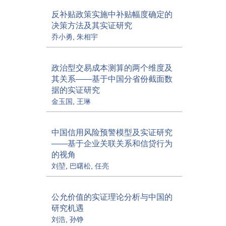
反补贴政策实施中补贴幅度确定的
决策方法及其实证研究
乔小勇
,
朱相宇
政治型交易成本测算的两个维度及
其关系——基于中国分省份截面数
据的实证研究
金玉国
,
王琳
中国信用风险预警模型及实证研究
——基于企业关联关系和信贷行为
的视角
刘堃
,
巴曙松
,
任亮
公允价值的实证理论分析与中国的
研究机遇
刘浩
,
孙铮