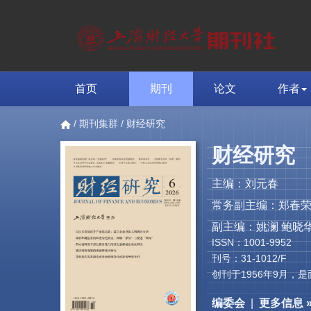
首页
期刊
论文
作者
/
期刊集群
/ 财经研究
财经研究
主编：刘元春
常务副主编：郑春
副主编：姚澜 鲍晓华
ISSN：1001-9952
刊号：31-1012/F
创刊于1956年9月
编委会
|
更多信息 