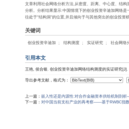
文章利用社会网络分析方法,从密度、距离、中心度、结构
分析。分析结果显示:中国情境下的创业投资辛迪加网络是
往处于"结构洞"的位置,并且倾向于与其他突出的创业投
关键词
创业投资辛迪加
;
结构测度
;
实证研究
;
社会网络
引用本文
王艳, 侯合银. 创业投资辛迪加网络结构测度的实证研究[J]. 财经研究,
导出参考文献，格式为：
上一篇：
嵌入性还是内源性:对合作金融资本供给机制剖析
下一篇：
对中国当前支柱产业的再考察——基于RWBC指