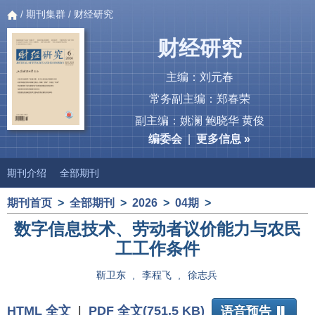
/
期刊集群
/ 财经研究
财经研究
主编：刘元春
常务副主编：郑春荣
副主编：姚澜 鲍晓华 黄俊
编委会
|
更多信息 »
期刊介绍
全部期刊
期刊首页
>
全部期刊
>
2026
>
04期
>
数字信息技术、劳动者议价能力与农民
工工作条件
靳卫东
,
李程飞
,
徐志兵
HTML 全文
|
PDF 全文(751.5 KB)
语音预告