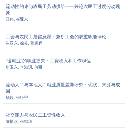
流动性约束与农民工劳动供给——兼论农民工过度劳动现
象
汪伟
,
崔亚东
工会与农民工居留意愿：兼析工会的双重职能悖论
崔亚东
,
徐苏
,
蒋耀辉
“慢就业”的职业损失：工资收入和工作职位
靳卫东
,
李淑玥
,
何丽
流动人口与本地人口就业质量差异研究：现状、来源与成
因
杨超
,
张征宇
社交能力与农民工工资性收入
陈博欧
,
张锦华