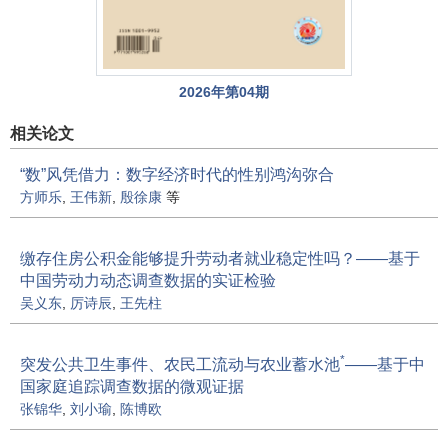
2026年第04期
相关论文
“数”风凭借力：数字经济时代的性别鸿沟弥合
方师乐
,
王伟新
,
殷徐康
等
缴存住房公积金能够提升劳动者就业稳定性吗？——基于
中国劳动力动态调查数据的实证检验
吴义东
,
厉诗辰
,
王先柱
*
突发公共卫生事件、农民工流动与农业蓄水池
——基于中
国家庭追踪调查数据的微观证据
张锦华
,
刘小瑜
,
陈博欧