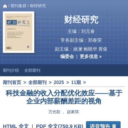
/
期刊集群
/ 财经研究
财经研究
主编：刘元春
常务副主编：郑春荣
副主编：姚澜 鲍晓华 黄俊
编委会
|
更多信息 »
期刊介绍
全部期刊
期刊首页
>
全部期刊
>
2025
>
11期
>
科技金融的收入分配优化效应——基于
企业内部薪酬差距的视角
万光彩
,
赵家琪
HTML 全文
|
PDF 全文(750.9 KB)
语音预告