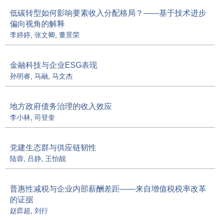
低碳转型如何影响要素收入分配格局？——基于技术进步
偏向视角的解释
李婷婷
,
张文卿
,
董景荣
金融科技与企业ESG表现
孙明睿
,
马融
,
马文杰
地方政府债务治理的收入效应
李小林
,
司登奎
党建生态群与供应链韧性
陆蓉
,
吕静
,
王怡靓
普惠性减税与企业内部薪酬差距——来自增值税税率改革
的证据
赵弈超
,
刘行