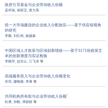
政府引导基金与企业劳动收入份额
孟祥瑜
,
谢获宝
,
黄大禹
统一大市场建设的企业收入分配效应——基于供应链视角
的研究
李颖
,
刘红艳
,
杨越淼
中国区域人才政策与区域创新绩效——基于3171份政策文
本的创新测度与实证检验
李晓萍
,
赵浩云
,
江飞涛
等
高端服务投入与企业劳动收入份额变化
宋培
,
娜梅雅
,
李琳
等
*
共同机构所有权与企业劳动收入份额
杜勇
,
孙帆
,
谭丽丽
等