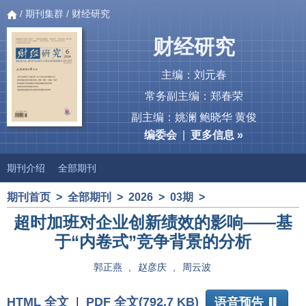
/
期刊集群
/ 财经研究
财经研究
主编：刘元春
常务副主编：郑春荣
副主编：姚澜 鲍晓华 黄俊
编委会
|
更多信息 »
期刊介绍
全部期刊
期刊首页
>
全部期刊
>
2026
>
03期
>
超时加班对企业创新绩效的影响——基
于“内卷式”竞争背景的分析
郭正燕
,
赵彦庆
,
周云波
HTML 全文
|
PDF 全文(792.7 KB)
语音预告