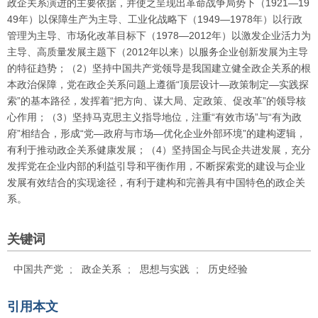
政企关系演进的主要依据，并使之呈现出革命战争局势下（1921—19
49年）以保障生产为主导、工业化战略下（1949—1978年）以行政
管理为主导、市场化改革目标下（1978—2012年）以激发企业活力为
主导、高质量发展主题下（2012年以来）以服务企业创新发展为主导
的特征趋势；（2）坚持中国共产党领导是我国建立健全政企关系的根
本政治保障，党在政企关系问题上遵循“顶层设计—政策制定—实践探
索”的基本路径，发挥着“把方向、谋大局、定政策、促改革”的领导核
心作用；（3）坚持马克思主义指导地位，注重“有效市场”与“有为政
府”相结合，形成“党—政府与市场—优化企业外部环境”的建构逻辑，
有利于推动政企关系健康发展；（4）坚持国企与民企共进发展，充分
发挥党在企业内部的利益引导和平衡作用，不断探索党的建设与企业
发展有效结合的实现途径，有利于建构和完善具有中国特色的政企关
系。
关键词
中国共产党
;
政企关系
;
思想与实践
;
历史经验
引用本文