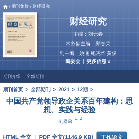
/
期刊集群
/ 财经研究
财经研究
主编：刘元春
常务副主编：郑春荣
副主编：姚澜 鲍晓华 黄俊
编委会
|
更多信息 »
期刊介绍
全部期刊
期刊首页
>
全部期刊
>
2021
>
12期
>
中国共产党领导政企关系百年建构：思
想、实践与经验
1, 2
刘凝霜
HTML 全文
|
PDF 全文(1146.9 KB)
工作论文