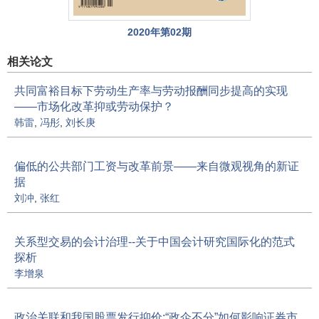
2020年第02期
相关论文
共同富裕目标下劳动生产率与劳动报酬同步提高的实现
——市场化改革抑或劳动保护？
韩雷
,
冯彤
,
刘长庚
偏低的公共部门工资与改革前景——来自微观视角的新证
据
刘冲
,
张红
关系型交易的会计治理--关于中国会计研究国际化的范式
探析
李增泉
政治关联和我国股票发行抑价:“政企不分”如何影响证券市