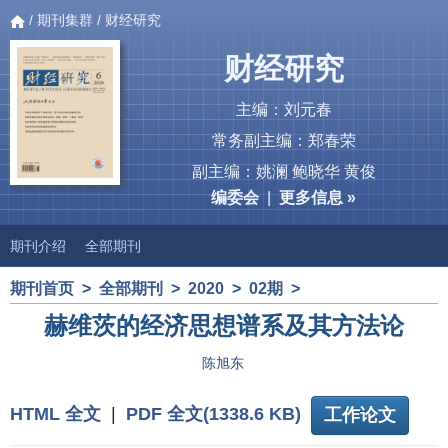
/
期刊集群
/ 财经研究
财经研究
主编：刘元春
常务副主编：郑春荣
副主编：姚澜 鲍晓华 黄俊
编委会
|
更多信息 »
期刊介绍
全部期刊
期刊首页
>
全部期刊
>
2020
>
02期
>
赫维茨的经济思想谱系及其方法论
陈旭东
HTML 全文
|
PDF 全文(1338.6 KB)
工作论文