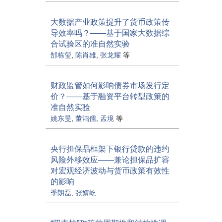
大数据产业政策提升了货币政策传
导效率吗？——基于国家大数据综
合试验区的准自然实验
郜栋玺
,
陈肖雄
,
张龙耀
等
财政监管如何影响债券市场发行定
价？——基于融资平台转型政策的
准自然实验
姚东旻
,
董鸿儒
,
孟境
等
央行担保品框架下银行贷款的违约
风险外移效应——兼论担保品扩容
对宏观经济波动与货币政策有效性
的影响
季朗磊
,
张婧屹