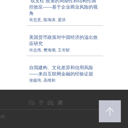
“双支柱”政策的周期性和结构性调
控效应
——基于企业商业风险的视
角
肖忠意
,
陈海涛
,
梁洪
美国货币政策对中国经济的溢出效
应研究
许志伟
,
樊海潮
,
王岑郁
自我建构、文化差异和信用风险
——来自互联网金融的经验证据
张懿玮
,
高维和
433