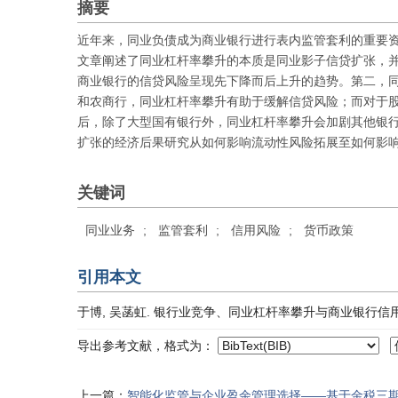
摘要
近年来，同业负债成为商业银行进行表内监管套利的重要
文章阐述了同业杠杆率攀升的本质是同业影子信贷扩张，
商业银行的信贷风险呈现先下降而后上升的趋势。第二，
和农商行，同业杠杆率攀升有助于缓解信贷风险；而对于
后，除了大型国有银行外，同业杠杆率攀升会加剧其他银
扩张的经济后果研究从如何影响流动性风险拓展至如何影
关键词
同业业务
;
监管套利
;
信用风险
;
货币政策
引用本文
于博, 吴菡虹. 银行业竞争、同业杠杆率攀升与商业银行信用风险[J]. 
导出参考文献，格式为：
上一篇：
智能化监管与企业盈余管理选择——基于金税三