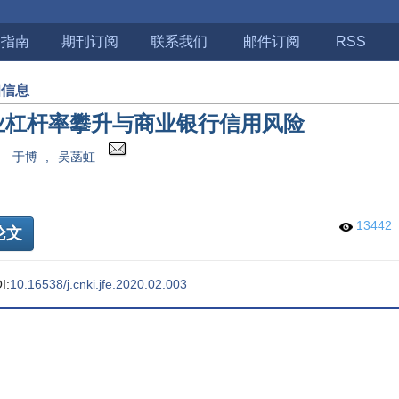
稿指南
期刊订阅
联系我们
邮件订阅
RSS
细信息
业杠杆率攀升与商业银行信用风险
于博
,
吴菡虹
13442
论文
I:
10.16538/j.cnki.jfe.2020.02.003