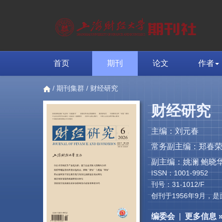
首页
期刊
论文
作者
/
期刊集群
/ 财经研究
财经研究
主编：刘元春
常务副主编：郑春
副主编：姚澜 鲍晓华
ISSN：1001-9952
刊号：31-1012/F
创刊于1956年9月
编委会
|
更多信息 