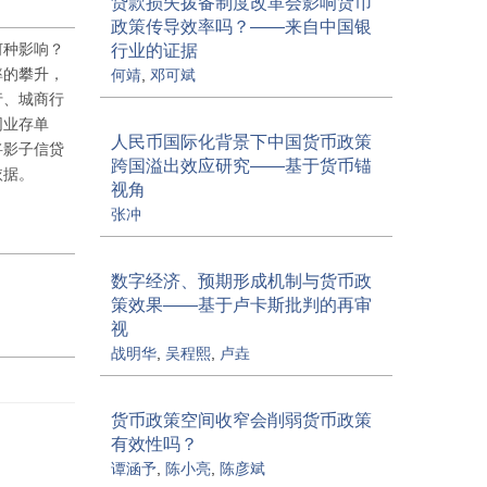
贷款损失拨备制度改革会影响货币
政策传导效率吗？——来自中国银
何种影响？
行业的证据
率的攀升，
何靖
,
邓可斌
行、城商行
同业存单
人民币国际化背景下中国货币政策
将影子信贷
跨国溢出效应研究——基于货币锚
依据。
视角
张冲
数字经济、预期形成机制与货币政
策效果——基于卢卡斯批判的再审
视
战明华
,
吴程熙
,
卢垚
货币政策空间收窄会削弱货币政策
有效性吗？
谭涵予
,
陈小亮
,
陈彦斌