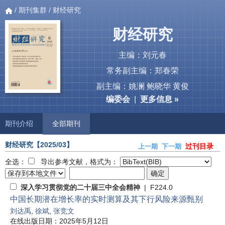
/
期刊集群
/ 财经研究
财经研究
主编：刘元春
常务副主编：郑春荣
副主编：姚澜 鲍晓华 黄俊
编委会
|
更多信息 »
期刊介绍
全部期刊
财经研究
【2025/03】
过刊目录
上一期
下一期
全选：
导出参考文献，格式为：
深入学习贯彻党的二十届三中全会精神
| F224.0
中国长期潜在增长率的实时测算及其下行风险来源甄别
刘达禹
,
徐斌
,
张竞文
在线出版日期：2025年5月12日