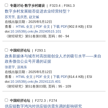
专题讨论·数字乡村建设
| F323.4；F061.3
数字乡村发展能否促进农业经营转型？
苏芳芳
,
盖庆恩
,
赵文铖
在线出版日期：2025年5月12日
查看：
HTML 全文
|
PDF 全文
|
下载 PDF
(902.8 KB) |
ESI
doi:
10.16538/j.cnki.jfe.20240515.101
《财经研究》
第51卷第03期
, 页码：80 - 94
中国经济论坛
| F293.1
政务新媒体与城市对高技能创业人才的吸引水平——来自
政务微信公众号开通的证据
张星宇
,
汤旭东
在线出版日期：2025年5月12日
查看：
HTML 全文
|
PDF 全文
|
下载 PDF
(814.4 KB) |
ESI
doi:
10.16538/j.cnki.jfe.20241115.401
《财经研究》
第51卷第03期
, 页码：95 - 109
中国经济论坛
| F272.3；F274
供应链数字鸿沟对供应链供需失调的影响研究