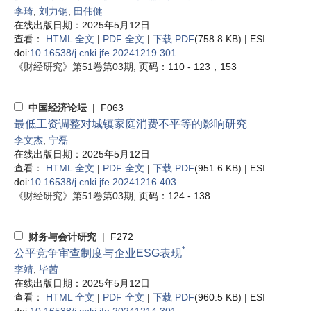
李琦
,
刘力钢
,
田伟健
在线出版日期：2025年5月12日
查看：
HTML 全文
|
PDF 全文
|
下载 PDF
(758.8 KB) |
ESI
doi:
10.16538/j.cnki.jfe.20241219.301
《财经研究》
第51卷第03期
, 页码：110 - 123，153
中国经济论坛
| F063
最低工资调整对城镇家庭消费不平等的影响研究
李文杰
,
宁磊
在线出版日期：2025年5月12日
查看：
HTML 全文
|
PDF 全文
|
下载 PDF
(951.6 KB) |
ESI
doi:
10.16538/j.cnki.jfe.20241216.403
《财经研究》
第51卷第03期
, 页码：124 - 138
财务与会计研究
| F272
*
公平竞争审查制度与企业ESG表现
李靖
,
毕茜
在线出版日期：2025年5月12日
查看：
HTML 全文
|
PDF 全文
|
下载 PDF
(960.5 KB) |
ESI