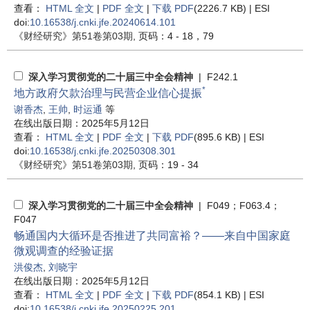
查看：
HTML 全文
|
PDF 全文
|
下载 PDF
(2226.7 KB) |
ESI
doi:
10.16538/j.cnki.jfe.20240614.101
《财经研究》
第51卷第03期
, 页码：4 - 18，79
深入学习贯彻党的二十届三中全会精神
| F242.1
*
地方政府欠款治理与民营企业信心提振
谢香杰
,
王帅
,
时运通
等
在线出版日期：2025年5月12日
查看：
HTML 全文
|
PDF 全文
|
下载 PDF
(895.6 KB) |
ESI
doi:
10.16538/j.cnki.jfe.20250308.301
《财经研究》
第51卷第03期
, 页码：19 - 34
深入学习贯彻党的二十届三中全会精神
| F049；F063.4；
F047
畅通国内大循环是否推进了共同富裕？——来自中国家庭
微观调查的经验证据
洪俊杰
,
刘晓宇
在线出版日期：2025年5月12日
查看：
HTML 全文
|
PDF 全文
|
下载 PDF
(854.1 KB) |
ESI
doi:
10.16538/j.cnki.jfe.20250225.201