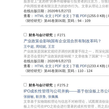
股票登上“龙虎榜”的事件能够吸引投资者的注意力，导
户利用投资者有限注意力的炒作行为。文章从理论上分析了资
在线出版日期：2020年5月27日
查看：
HTML 全文
|
PDF 全文
|
下载 PDF
(1255.0 KB) |
《财经研究》
第46卷第06期
, 页码：94 - 109
财务与会计研究
| F271
产业政策会影响国有企业混合所有制改革吗？
王中超
,
周绍妮
,
王言
产业政策是国家宏观经济调控的重要手段之一，而深化国
革是否会受到产业政策的影响呢？文章收集了国家“十一五”&l
在线出版日期：2020年5月27日
查看：
HTML 全文
|
PDF 全文
|
下载 PDF
(1233.4 KB) |
《财经研究》
第46卷第06期
, 页码：110 - 124
财务与会计研究
| F275.2
IPO
成长性管理与公司并购
——基于创业板上市公
张丽敏
,
靳庆鲁
,
张佩佩
文章基于实物期权理论与信息不对称理论，试图厘清创业
板上市公司在IPO之前会进行显著的成长性管理，而之后成