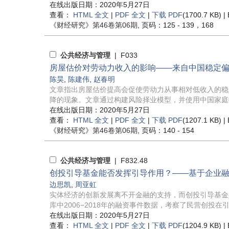
在线出版日期：2020年5月27日
查看：
HTML 全文
|
PDF 全文
|
下载 PDF
(1700.7 KB) |
《财经研究》
第46卷第06期
, 页码：125 - 139，168
公共经济与管理
| F033
房屋估价对劳动力收入的影响——来自中国稳定
陈昊
,
陈建伟
,
赵春明
文章指出房屋估价提高会促使劳动力从事相对低收入的稳
降的现象。文章通过构建风险择业模型，并使用中国家庭收入调
在线出版日期：2020年5月27日
查看：
HTML 全文
|
PDF 全文
|
下载 PDF
(1207.1 KB) |
《财经研究》
第46卷第06期
, 页码：140 - 154
公共经济与管理
| F832.48
创投引导基金能否发挥引导作用？——基于企业
边思凯
,
周亚虹
实体经济的创新发展离不开金融的支持，而创投引导基金是
库中2006−2018年的融资事件数据，考察了民营创投在引
在线出版日期：2020年5月27日
查看：
HTML 全文
|
PDF 全文
|
下载 PDF
(1204.9 KB) |