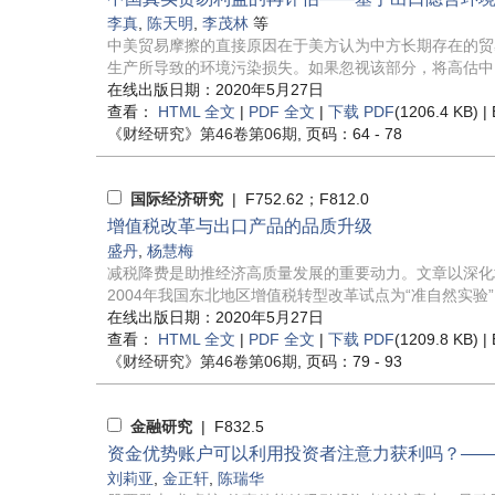
李真
,
陈天明
,
李茂林
等
中美贸易摩擦的直接原因在于美方认为中方长期存在的贸
生产所导致的环境污染损失。如果忽视该部分，将高估中国的
在线出版日期：2020年5月27日
查看：
HTML 全文
|
PDF 全文
|
下载 PDF
(1206.4 KB) |
《财经研究》
第46卷第06期
, 页码：64 - 78
国际经济研究
| F752.62；F812.0
增值税改革与出口产品的品质升级
盛丹
,
杨慧梅
减税降费是助推经济高质量发展的重要动力。文章以深化
2004年我国东北地区增值税转型改革试点为“准自然实验”，基
在线出版日期：2020年5月27日
查看：
HTML 全文
|
PDF 全文
|
下载 PDF
(1209.8 KB) |
《财经研究》
第46卷第06期
, 页码：79 - 93
金融研究
| F832.5
资金优势账户可以利用投资者注意力获利吗？——
刘莉亚
,
金正轩
,
陈瑞华