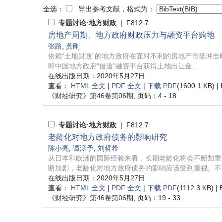
全选：
导出参考文献，格式为：
专题讨论·地方财政
| F812.7
房地产周期、地方政府财政压力与融资平台购地
张路
,
龚刚
依赖“土地财政”的地方政府在面对不利的房地产市场冲
即中国地方政府“借道”融资平台获得土地出让金...
在线出版日期：2020年5月27日
查看：
HTML 全文
|
PDF 全文
|
下载 PDF
(1600.1 KB) |
《财经研究》
第46卷第06期
, 页码：4 - 18
专题讨论·地方财政
| F812.7
老龄化对地方政府债务的影响研究
陈小亮
,
谭涵予
,
刘哲希
从日本和欧洲的国际经验来看，长期老龄化将会不断加重
断加剧，老龄化对地方政府债务的影响应该受到重视。不过
在线出版日期：2020年5月27日
查看：
HTML 全文
|
PDF 全文
|
下载 PDF
(1112.3 KB) |
《财经研究》
第46卷第06期
, 页码：19 - 33