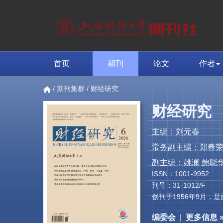
首页
期刊
论文
作者
/
期刊集群
/ 财经研究
财经研究
主编：刘元春
常务副主编：郑春
副主编：姚澜 鲍晓华
ISSN：1001-9952
刊号：31-1012/F
创刊于1956年9月
编委会
|
更多信息 