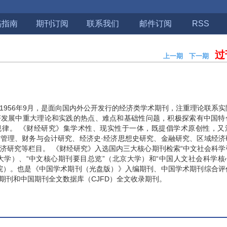
稿指南
期刊订阅
联系我们
邮件订阅
RSS
过
上一期
下一期
期
1956年9月，是面向国内外公开发行的经济类学术期刊，注重理论联系
济发展中重大理论和实践的热点、难点和基础性问题，积极探索有中国特
规律。 《财经研究》集学术性、现实性于一体，既提倡学术原创性，又
管理、财务与会计研究、经济史·经济思想史研究、金融研究、区域经济
济研究等栏目。 《财经研究》入选国内三大核心期刊检索“中文社会科学
南京大学）、“中文核心期刊要目总览”（北京大学）和“中国人文社会科学
院）。也是《中国学术期刊（光盘版）》入编期刊、中国学术期刊综合评
源期刊和中国期刊全文数据库（CJFD）全文收录期刊。