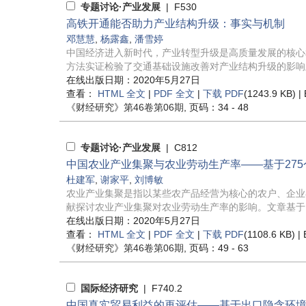
专题讨论·产业发展
| F530
高铁开通能否助力产业结构升级：事实与机制
邓慧慧
,
杨露鑫
,
潘雪婷
中国经济进入新时代，产业转型升级是高质量发展的核心
方法实证检验了交通基础设施改善对产业结构升级的影响及
在线出版日期：2020年5月27日
查看：
HTML 全文
|
PDF 全文
|
下载 PDF
(1243.9 KB) |
《财经研究》
第46卷第06期
, 页码：34 - 48
专题讨论·产业发展
| C812
中国农业产业集聚与农业劳动生产率——基于27
杜建军
,
谢家平
,
刘博敏
农业产业集聚是指以某些农产品经营为核心的农户、企业
献探讨农业产业集聚对农业劳动生产率的影响。文章基于1999
在线出版日期：2020年5月27日
查看：
HTML 全文
|
PDF 全文
|
下载 PDF
(1108.6 KB) |
《财经研究》
第46卷第06期
, 页码：49 - 63
国际经济研究
| F740.2
中国真实贸易利益的再评估——基于出口隐含环