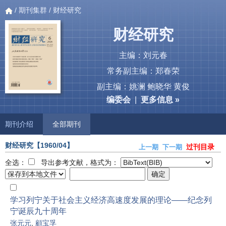
/
期刊集群
/ 财经研究
财经研究
主编：刘元春
常务副主编：郑春荣
副主编：姚澜 鲍晓华 黄俊
编委会
|
更多信息 »
期刊介绍
全部期刊
财经研究
【1960/04】
过刊目录
上一期
下一期
全选：
导出参考文献，格式为：
学习列宁关于社会主义经济高速度发展的理论——纪念列
宁诞辰九十周年
张元元
,
顧宝孚