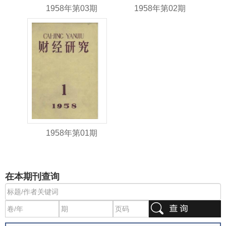
1958年第03期
1958年第02期
1958年第01期
在本期刊查询