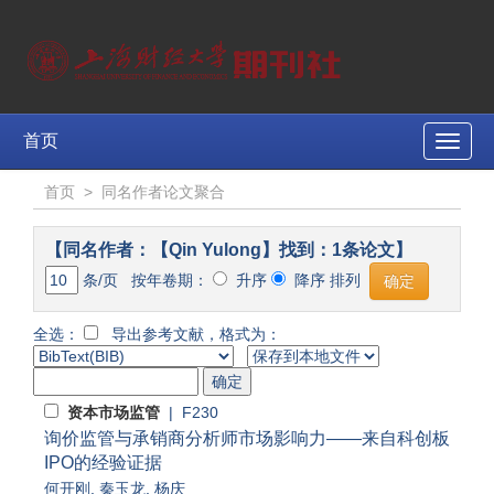
首页
Toggle
naviga
首页
>
同名作者论文聚合
【同名作者：【Qin Yulong】找到：1条论文】
条/页 按年卷期：
升序
降序 排列
全选：
导出参考文献，格式为：
资本市场监管
| F230
询价监管与承销商分析师市场影响力——来自科创板
IPO的经验证据
何开刚
,
秦玉龙
,
杨庆