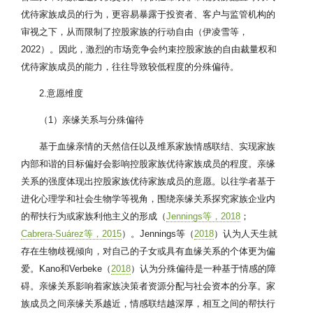
优待家族成员的行为，更容易暴露于投资者、客户与监管机构的
审视之下，从而限制了控股家族的行动自由（伊凌雪等，
2022）。因此，激烈的市场竞争会约束控股家族的自由裁量权和
优待家族成员的能力，往往导致较低程度的分殊偏待。
2.意愿维度
（1）亲缘关系与分殊偏待
基于血缘亲情的天然信任以及维系家族情感联结、实现家族
内部和谐的目标偏好会影响控股家族优待家族成员的程度。亲缘
关系的强度体现出控股家族优待家族成员的意愿。以往学者基于
进化心理学和社会生物学等视角，围绕亲缘关系探究家族企业内
的帮扶行为或家族利他主义的形成（
Jennings等，2018
；
Cabrera-Suárez等，2015
）。Jennings等（
2018
）认为人天生就
存在生物歧视倾向，对自己的子女或具有血缘关系的个体更为偏
爱。Kano和Verbeke（
2018
）认为分殊偏待是一种基于情感的障
碍。亲缘关系影响着家族决策者资源分配与社会资本的分享。家
族成员之间亲缘关系越近，情感联结越深厚，相互之间的帮扶行