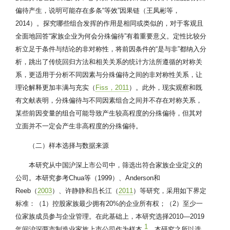
偏待产生，说明可能存在多条“等效”因果链（王凤彬等，
2014）。探究哪些组合发挥的作用是相同或类似的，对于客观且
全面地回答“家族企业为何会分殊偏待”有着重要意义。定性比较分
析立足于条件与结论的非对称性，将前因条件的“是与非”都纳入分
析，跳出了传统回归方法和相关关系的统计方法所遵循的对称关
系，更适用于分析不同因素与分殊偏待之间的非对称性关系，让
理论解释更加丰满与充实（
Fiss，2011
）。此外，现实观察和既
有文献表明，分殊偏待与不同因素组合之间并不存在对称关系，
某些前因变量的组合可能导致产生较高程度的分殊偏待，但其对
立面并不一定会产生非高程度的分殊偏待。
（二）样本选择与数据来源
本研究从中国沪深上市公司中，筛选出符合家族企业定义的
公司。本研究参考Chua等（1999）、Anderson和
Reeb（
2003
）、许静静和吕长江（
2011
）等研究，采用如下界定
标准：（1）控股家族最少拥有20%的企业所有权；（2）至少一
位家族成员参与企业管理。在此基础上，本研究选择2010—2019
1
年间沪深两市制造业家族上市公司作为样本
。本研究之所以选