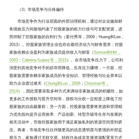
（3）市场竞争与分殊偏待
市场竞争作为行业层面的外部治理机制，通过对企业施加财
务绩效压力间接地约束了控股家族的权力行使与可支配资源，进
而抑制了控股家族的自利行为（姜付秀等，2009；Huang和Lee，
2013）。控股家族管理企业也存在着经济动力与财务需求：控股
家族依赖企业盈利为家族成员提供收入与财富（
Sirmon和Hitt，
2003
；
Cabrera-Suárez等，2015
）。在市场竞争压力下，公司利
润受到其他竞争对手的掠夺而降低，生存压力骤增，一方面，控
股家族需要依赖非家族成员的专业知识、管理经验与社会资本以
助力企业渡过难关（
Chung和Luo，2008
；
Chrisman等，
2014
），因此需要采取多种方式来调动非家族成员的积极性，如
更多的工作授权与晋升空间等，授权与分权一定程度上降低了控
股家族的自由裁量权；另一方面，控股家族需要将资源和管理精
力优先投向提升运营效率、产品创新、转型升级等生存与发展的
相关活动中，导致控股家族用于满足家族私利的资源空间受到挤
压。再者，市场竞争往往伴随更高的信息透明度与更强的外部监
督压力，家族通过关联交易、特权任命或非常规资源配置等方式