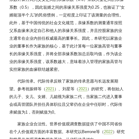
系数（0.5），因此翁婿之间的亲缘关系强度为0.25，也验证了“女
婿能顶半个儿”的民俗惯例，一定程度上印证了该测量的合理性。
此外，基于中国传统的社会文化规范，亲缘系数的测量通常按照
父系血缘来决定自己和他人的亲缘关系强度，并且控股家族的业
主通常在企业内担任权威最高的董事长。因此，本研究以家族企
业的董事长作为家族的核心，基于此计算每一位家族高管与董事
长的亲缘关系强度，并将全部亲缘系数加总后取均值，作为该企
业的亲缘关系强度，该系数越大，意味着涉入管理的家族高管与
实控家族的血缘联结越紧密。
代际传承。代际传承反映了家族的传承意愿与长远发展期
望。参考祝振铎等（
2021
）、刘星等（
2021
）的研究，将创始人
的儿子、女儿、女婿、儿媳视为家族二代，当家族二代进入董事
会或高管团队并担任具体职位且父辈仍在企业中任职时，代际传
承赋值为1，否则赋值为0。
家族企业合法性。世界价值观调查数据提供了中国不同省份
在个人价值观方面的丰富数据。本研究以Berrone等（
2022
）研究