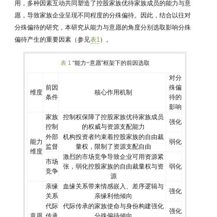
用，多种因素互动共同塑造了控股家族优待家族成员的能力与意
愿，导致家族企业呈现不同程度的分殊偏待。因此，结合以往对
分殊偏待的研究，本研究从能力与意愿的角度分别选取影响分殊
偏待产生的重要因素（参见
表1
）。
表 1
“能力−意愿”框架下的前因选取
对分
前因
殊偏
维度
核心作用机制
条件
待的
影响
家族
控制权保障了控股家族优待家族成员
强化
控制
的权威与资源支配能力
外部
机构投资者约束着控股家族的自由裁
能力
弱化
监督
量权，限制了资源支配自由
维度
激烈的市场竞争导致企业可用资源紧
市场
张，弱化控股家族的自由裁量权与资
弱化
竞争
源
亲缘
血缘关系带来情感嵌入、差序逻辑与
强化
关系
亲缘利他倾向
代际
代际传承的家族使命与身份构建强化
强化
意愿
传承
分殊偏待倾向