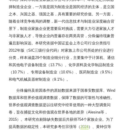
择制造业企业，一方面是因为制造业是国民经济的主体，是立国
之本、兴国之器、强国之基，具有重要的研究价值。另一方面，
随着全球竞争格局的调整，新一代信息技术与制造业深度融合背
景下，制造业家族企业更需要应对挑战，需要大力引进家族人才
与非家族人才，导致企业内普遍存在两类高管，分殊偏待现象普
遍且影响深远。本研究依据中国证监会上市公司行业分类指引
2012年版（SIC三级行业代码）对家族上市公司所处的行业进行
分类，样本涵盖29个制造业细分行业，主要集中于计算机、通信
和其他电子设备制造业（13.7%）、化学原料及化学制品制造业
（10.7%）、专用设备制造业（10.6%）、医药制造业（9.5%）
和电气机械及器材制造业（9.1%）。
分殊偏待及前因条件的原始数据来源于国泰安数据库、Wind
数据库和世界价值观调查数据，保障了数据的可靠性与准确性。
世界价值观调查数据是以往研究中经常使用的一种大型调查问
卷，旨在捕捉文化和价值观在世界各地的差异（Alesina等，
2015）。本研究在剔除缺失数据后共获得754个家族企业。为了
提高数据的稳定性，本研究参考任宗强等（
2024
）、黄钟仪等