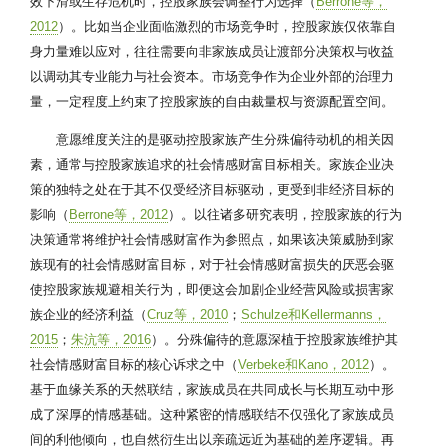
效下滑或生存危机时，控股家族会调整行为选择（
Berrone等，
2012
）。比如当企业面临激烈的市场竞争时，控股家族仅依靠自
身力量难以应对，往往需要向非家族成员让渡部分决策权与收益
以调动其专业能力与社会资本。市场竞争作为企业外部的治理力
量，一定程度上约束了控股家族的自由裁量权与资源配置空间。
意愿维度关注的是驱动控股家族产生分殊偏待动机的相关因
素，通常与控股家族追求的社会情感财富目标相关。家族企业决
策的独特之处在于其不仅受经济目标驱动，更受到非经济目标的
影响（
Berrone等，2012
）。以往诸多研究表明，控股家族的行为
决策通常将维护社会情感财富作为参照点，如果该决策威胁到家
族现有的社会情感财富目标，对于社会情感财富损失的厌恶会驱
使控股家族规避相关行为，即便这会加剧企业经营风险或损害家
族企业的经济利益（
Cruz等，2010
；
Schulze和Kellermanns，
2015
；
朱沆等，2016
）。分殊偏待的意愿深植于控股家族维护其
社会情感财富目标的核心诉求之中（
Verbeke和Kano，2012
）。
基于血缘关系的天然联结，家族成员在共同成长与长期互动中形
成了深厚的情感基础。这种紧密的情感联结不仅强化了家族成员
间的利他倾向，也自然衍生出以亲疏远近为基础的差序逻辑。再