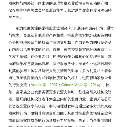
股家族与内外部不同来源的治理力量及异质性目标互动的产物，
仅存在优待家族成员的意愿或能力，都难以导致高程度分殊偏待
的产生。
能力维度关注的是控股家族“能不能”开展分殊偏待行为，通常
与权力、资源及其他客观条件相关。控股家族实施分殊偏待的核
心是控股地位赋予的权威与资源支配权，而自身权力的行使会受
到内外部治理主体的约束。首先，家族控制是实施分殊偏待行为
的权力基础。在企业内部，控股家族作为最核心的治理主体，掌
握着决策权与资源配置权。除控股家族外，家族企业运营过程受
到其他参与主体以及所嵌入制度情境的影响，多方利益相关者会
通过直接或间接的方式影响控股家族的权力，进而影响家族企业
的行为决策（
Arregle等，2007
；
Gómez-Mejía等，2014
）。比
如，当家族企业发展需要更多资源支持时，往往会引入机构投资
者。活跃的机构投资者作为企业内部的监督力量，密切关注公司
的资源配置效率与收益，参与治理过程中会通过诸多方式约束控
股家族行为，限制其资源支配自由，从而对控股家族牺牲企业利
益而优待家族成员的行为形成有力的制衡。再者，当企业面临绩