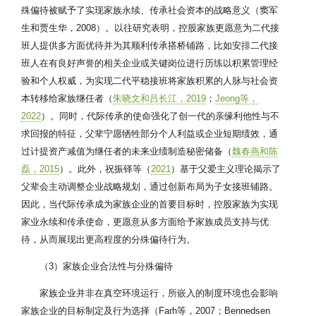
殊偏待被赋予了实现家族永续、传承社会资本的战略意义（窦军
生和贾生华，2008）。以往研究表明，控股家族更愿意为二代接
班人提供多方面优待并为其顺利传承搭桥铺路，比如安排二代接
班人在有良好声誉的相关企业或关键岗位进行历练以积累管理经
验和个人权威，为实现二代平稳接班将家族积累的人脉与社会资
本转移给家族继任者（
朱晓文和吕长江，2019
；
Jeong等，
2022
）。同时，代际传承的使命强化了创一代的亲缘利他性与不
求回报的特征，父辈宁愿牺牲部分个人利益或企业短期绩效，通
过计提资产减值为继任者的未来业绩制造秘密储备（
魏春燕和陈
磊，2015
）。此外，祝振铎等（
2021
）基于父爱主义理论揭示了
父辈会主动调整企业战略规划，通过创新布局为子女接班铺路。
因此，当代际传承成为家族企业的首要目标时，控股家族为实现
家业永续和传承使命，更愿意从多方面给予家族成员支持与优
待，从而展现出更高程度的分殊偏待行为。
（3）家族企业合法性与分殊偏待
家族企业并非在真空环境运行，所嵌入的制度环境也会影响
家族企业的目标制定及行为选择（Farh等，2007；Bennedsen