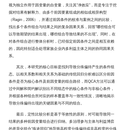
视为独立作用于因变量的自变量，关注其“净效应”，而是专注于挖
掘对结果有解释力、由多个前因要素组成的相似或相异构型
（Ragin，2006），并通过前因条件的校准与案例之间的比较，
找出多个条件组合与结果之间的复杂因果关系，回答“哪些组合可
以导致期望的结果出现，哪些组合导致结果的不出现”。同时，在
对条件组合进行整体分析时，已经假定前因条件之间是相互依赖
的，因此特别适合处理家族企业内多利益主体之间的协同因果关
系。
其次，本研究的核心目标是找到导致分殊偏待产生的条件组
态。以相关系数和相关关系为基础的传统回归分析难以区分前因
条件是否为核心条件及前因变量的组合路径，而QCA方法可以通
过中间解和简约解识别出不同组态中的核心条件与非核心条件，
并根据各种组合所对应的样本覆盖率与一致性情况，清晰地揭示
导致分殊偏待出现的关键因素与不同的组合。
最后，定性比较分析是基于等效性的原则，对可能导致同一
结果的多种前因变量组合进行归纳。多治理参与主体与利益博弈
的差异化组合“殊途同归”地导致高程度分殊偏待或非高程度的分殊