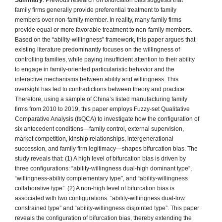
family firms generally provide preferential treatment to family
members over non-family member. In reality, many family firms
provide equal or more favorable treatment to non-family members.
Based on the “ability-willingness” framework, this paper argues that
existing literature predominantly focuses on the willingness of
controlling families, while paying insufficient attention to their ability
to engage in family-oriented particularistic behavior and the
interactive mechanisms between ability and willingness. This
oversight has led to contradictions between theory and practice.
Therefore, using a sample of China’s listed manufacturing family
firms from 2010 to 2019, this paper employs Fuzzy-set Qualitative
Comparative Analysis (fsQCA) to investigate how the configuration of
six antecedent conditions—family control, external supervision,
market competition, kinship relationships, intergenerational
succession, and family firm legitimacy—shapes bifurcation bias. The
study reveals that: (1) A high level of bifurcation bias is driven by
three configurations: “ability-willingness dual-high dominant type”,
“willingness-ability complementary type”, and “ability-willingness
collaborative type”. (2) A non-high level of bifurcation bias is
associated with two configurations: “ability-willingness dual-low
constrained type” and “ability-willingness disjointed type”. This paper
reveals the configuration of bifurcation bias, thereby extending the