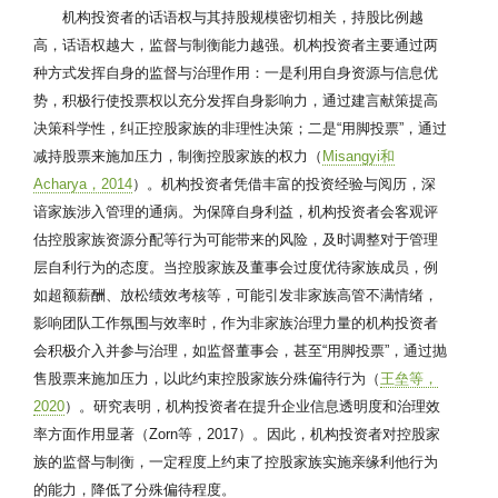
机构投资者的话语权与其持股规模密切相关，持股比例越
高，话语权越大，监督与制衡能力越强。机构投资者主要通过两
种方式发挥自身的监督与治理作用：一是利用自身资源与信息优
势，积极行使投票权以充分发挥自身影响力，通过建言献策提高
决策科学性，纠正控股家族的非理性决策；二是“用脚投票”，通过
减持股票来施加压力，制衡控股家族的权力（
Misangyi和
Acharya，2014
）。机构投资者凭借丰富的投资经验与阅历，深
谙家族涉入管理的通病。为保障自身利益，机构投资者会客观评
估控股家族资源分配等行为可能带来的风险，及时调整对于管理
层自利行为的态度。当控股家族及董事会过度优待家族成员，例
如超额薪酬、放松绩效考核等，可能引发非家族高管不满情绪，
影响团队工作氛围与效率时，作为非家族治理力量的机构投资者
会积极介入并参与治理，如监督董事会，甚至“用脚投票”，通过抛
售股票来施加压力，以此约束控股家族分殊偏待行为（
王垒等，
2020
）。研究表明，机构投资者在提升企业信息透明度和治理效
率方面作用显著（Zorn等，2017）。因此，机构投资者对控股家
族的监督与制衡，一定程度上约束了控股家族实施亲缘利他行为
的能力，降低了分殊偏待程度。