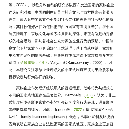
等，2022）。以往分殊偏待的研究多以西方发达国家的家族企业
作为研究对象，中国的制度背景与社会文化与西方国家有着显著
差异，嵌入其中的家族企业受到社会文化的熏陶与社会规范的影
响，其目标偏好及行为逻辑也与西方国家有着明显差异。在中国
制度情境下，宗族文化与差序格局影响深远，亲疏有别是约定俗
成的社会规范，影响着社会公众对家族企业行为的预期。中国制
度文化下的家族企业更偏好非正式治理，基于血缘联结、家族历
史及共同记忆的情感基础，控股家族更愿意给予家族成员多方面
优待（
吴超鹏等，2019
；Veliyath和Ramaswamy，2000）。因
此，本研究关注家族企业所嵌入的非正式制度环境对于控股家族
目标设定与行为选择的影响。
家族企业作为经济组织形式的普遍程度、战略行为与绩效在
不同的国家或地区存在显著差异。Berrone等（
2022
）认为，非正
式制度环境会影响家族企业的社会认可度和行为表现，进而影响
其战略选择与绩效。因此，Berrone等（
2022
）提出“家族企业合
法性”（family business legitimacy）概念，从非正式制度环境的
视角表明在家族企业合法性更高的国家或地区，家族企业更加普