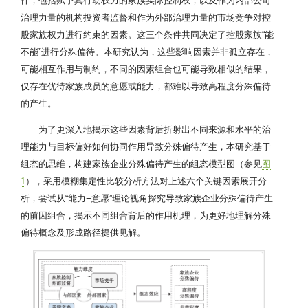
件，包括赋予其行动权力的家族实际控制权，以及作为内部公司
治理力量的机构投资者监督和作为外部治理力量的市场竞争对控
股家族权力进行约束的因素。这三个条件共同决定了控股家族“能
不能”进行分殊偏待。本研究认为，这些影响因素并非孤立存在，
可能相互作用与制约，不同的因素组合也可能导致相似的结果，
仅存在优待家族成员的意愿或能力，都难以导致高程度分殊偏待
的产生。
为了更深入地揭示这些因素背后折射出不同来源和水平的治
理能力与目标偏好如何协同作用导致分殊偏待产生，本研究基于
组态的思维，构建家族企业分殊偏待产生的组态模型图（参见
图
1
），采用模糊集定性比较分析方法对上述六个关键因素展开分
析，尝试从“能力−意愿”理论视角探究导致家族企业分殊偏待产生
的前因组合，揭示不同组合背后的作用机理，为更好地理解分殊
偏待概念及形成路径提供见解。