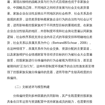
遍，展现出独特的战略决策与行为方式且绩效也优于非家族企
业。中国幅员辽阔，不同地区之间经济发展与社会文化差异显
著。家族企业合法性反映出不同地区的社会秩序、社会关系及价
值观的差异，这些差异影响着家族企业行为的合法性与社会认可
度，进而影响着控股家族对于不同类型目标的重视程度。在家族
企业合法性较高的地区，外部制度环境和社会舆论普遍认同家族
逻辑，社会秩序系统支持企业内非正式的等级安排和明确地位差
异，社会关系以亲属关系为中心（Bertrand和Schoar，2006）。
在这种情境下，亲属关系作为社会交换、资源分配的主要渠道，
以及家族维护社会情感财富等非经济目标的行为被社会大众普遍
接受，控股家族进行分殊偏待的行为会被视为理所应当，甚至是
被期待的“正当行为”。这种外部制度环境赋予的合法性激发甚至增
强了控股家族实施分殊偏待的意愿，进而导致产生较高程度的分
殊偏待。
（二）文献述评与模型构建
分殊偏待受到多种因素的共同影响，其产生既需要控股家族
具备在日常运营与资源配置中优待家族成员的能力，也需要控股