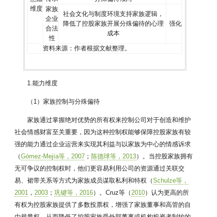
维度
家族
社会文化与制度环境支持家族逻辑，
企业
降低了控股家族开展分殊偏待的心理
强化
合法
成本
性
资料来源：作者根据文献整理。
1.能力维度
（1）家族控制与分殊偏待
家族通过掌握绝对优势的所有权来控制公司对于创造和维护
社会情感财富至关重要，因为这种控制权能够保障控股家族有较
强的能力通过企业运营来实现其利益与以家族为中心的情感诉求
（
Gómez-Mejía等，2007
；
陈德球等，2013
）。当控股家族拥有
无可争议的控制权时，他们更容易利用公司的资源通过关联交
易、裙带关系等方式为家族成员谋取私利和特权（
Schulze等，
2001
，
2003
；
巩键等，2016
）。Cruz等（
2010
）认为更高的所
有权为控股家族提供了多数投票权，增强了家族董事和高管的自
由裁量权，从而降低了控股家族受外部董事或机构投资者制约的