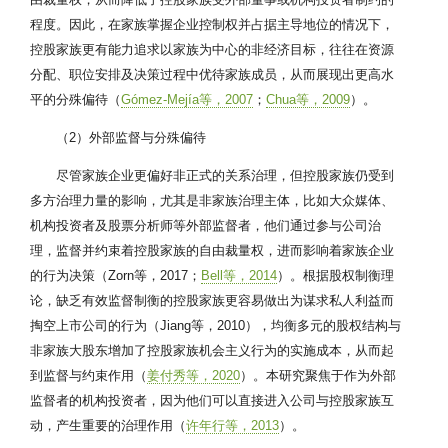
程度。因此，在家族掌握企业控制权并占据主导地位的情况下，
控股家族更有能力追求以家族为中心的非经济目标，往往在资源
分配、职位安排及决策过程中优待家族成员，从而展现出更高水
平的分殊偏待（
Gómez-Mejía等，2007
；
Chua等，2009
）。
（2）外部监督与分殊偏待
尽管家族企业更偏好非正式的关系治理，但控股家族仍受到
多方治理力量的影响，尤其是非家族治理主体，比如大众媒体、
机构投资者及股票分析师等外部监督者，他们通过参与公司治
理，监督并约束着控股家族的自由裁量权，进而影响着家族企业
的行为决策（Zorn等，2017；
Bell等，2014
）。根据股权制衡理
论，缺乏有效监督制衡的控股家族更容易做出为谋求私人利益而
掏空上市公司的行为（Jiang等，2010），均衡多元的股权结构与
非家族大股东增加了控股家族机会主义行为的实施成本，从而起
到监督与约束作用（
姜付秀等，2020
）。本研究聚焦于作为外部
监督者的机构投资者，因为他们可以直接进入公司与控股家族互
动，产生重要的治理作用（
许年行等，2013
）。