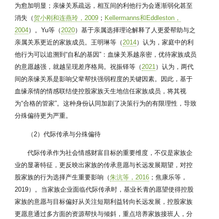
为愈加明显；亲缘关系疏远，相互间的利他行为会逐渐弱化甚至
消失（
贺小刚和连燕玲，2009
；
Kellermanns和Eddleston，
2004
）。Yu等（
2020
）基于亲属选择理论解释了人更爱帮助与之
亲属关系更近的家族成员。王明琳等（
2014
）认为，家庭中的利
他行为可以追溯到“自私的基因”：血缘关系越亲密，优待家族成员
的意愿越强，就越呈现差序格局。祝振铎等（
2021
）认为，两代
间的亲缘关系是影响父辈帮扶强弱程度的关键因素。因此，基于
血缘亲情的情感联结使控股家族天生地信任家族成员，将其视
为“合格的管家”。这种身份认同加剧了决策行为的有限理性，导致
分殊偏待更为严重。
（2）代际传承与分殊偏待
代际传承作为社会情感财富目标的重要维度，不仅是家族企
业的显著特征，更反映出家族的传承意愿与长远发展期望，对控
股家族的行为选择产生重要影响（
朱沆等，2016
；焦康乐等，
2019）。当家族企业面临代际传承时，基业长青的愿望使得控股
家族的意愿与目标偏好从关注短期利益转向长远发展，控股家族
更愿意通过多方面的资源帮扶与倾斜，重点培养家族接班人，分