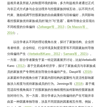
益相关者及所嵌入的制度环境的影响，多方利益相关者通过正式
与非正式方式参与企业治理并与控股家族持续互动，以不同方式
约束、激励或调节控股家族的自由裁量权与目标偏好，共同影响
着控股家族优待家族成员的“能力”与“意愿”，最终导致企业呈现出
不同程度的分殊偏待（
Zellweger等，2013
；
De Massis等，
2014
）。
以往学者从不同的理论视角出发，探讨了家族结构、企业所
有者特质、企业特征、行业环境及制度背景等不同因素如何导致
分殊偏待产生（
Verbeke和Kano，2012
；
Samara等，2021
）。
一方面，部分学者聚焦于某一特定因素展开讨论，比如Verbeke和
Kano（
2012
）基于交易成本经济学，探讨了家族成员与非家族成
员的家族资产专用性差别导致分殊偏待产生。Daspit等（
2018
）
从家庭科学的视角分析了家庭内部结构的凝聚性与灵活性影响家
族涉入程度与优待家族成员的行为。Jennings等（
2018
）基于规
范适应性视角揭示了控股家族的生物歧视性如何影响控股家族差
别对待行为。另一方面，部分学者认为分殊偏待的产生可能并非
由某一种因素单独导致，涉及不同层面的因素相互作用。例如，