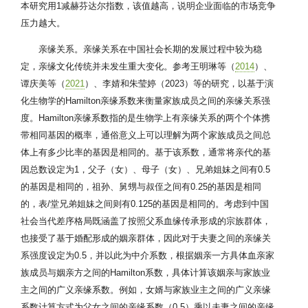
本研究用1减赫芬达尔指数，该值越高，说明企业面临的市场竞争
压力越大。
亲缘关系。亲缘关系在中国社会长期的发展过程中较为稳
定，亲缘文化传统并未发生重大变化。参考王明琳等（
2014
）、
谭庆美等（
2021
）、李婧和朱莹婷（2023）等的研究，以基于演
化生物学的Hamilton亲缘系数来衡量家族成员之间的亲缘关系强
度。Hamilton亲缘系数指的是生物学上有亲缘关系的两个个体携
带相同基因的概率，通俗意义上可以理解为两个家族成员之间总
体上有多少比率的基因是相同的。基于该系数，通常将亲代的基
因总数设定为1，父子（女）、母子（女）、兄弟姐妹之间有0.5
的基因是相同的，祖孙、舅甥与叔侄之间有0.25的基因是相同
的，表/堂兄弟姐妹之间则有0.125的基因是相同的。考虑到中国
社会当代差序格局既涵盖了按照父系血缘传承形成的宗族群体，
也接受了基于婚配形成的姻亲群体，因此对于夫妻之间的亲缘关
系强度设定为0.5，并以此为中介系数，根据姻亲一方具体血亲家
族成员与姻亲方之间的Hamilton系数，具体计算该姻亲与家族业
主之间的广义亲缘系数。例如，女婿与家族业主之间的广义亲缘
系数计算方式为父女之间的亲缘系数（0.5）乘以夫妻之间的亲缘