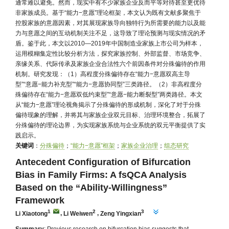
通常难以避免。然而，现实中有不少家族企业反而平等对待甚至更优待
非家族成员。基于“能力−意愿”理论框架，本文认为既有文献多聚焦于
控股家族的意愿因素，对其展现家族导向独特行为所需要的能力以及能
力与意愿之间的互动机制关注不足，这导致了理论预测与现实情况的矛
盾。鉴于此，本文以2010—2019年中国制造业家族上市公司为样本，
运用模糊集定性比较分析方法，探究家族控制、外部监督、市场竞争、
亲缘关系、代际传承及家族企业合法性六个前因条件对分殊偏待的作用
机制。研究发现：（1）高程度分殊偏待存在“能力−意愿双高主导
型”“意愿−能力补充型”“能力−意愿协同型”三类路径。（2）非高程度分
殊偏待存在“能力−意愿双低约束型”“意愿−能力断裂型”两类路径。本文
从“能力−意愿”理论视角揭示了分殊偏待的形成机制，深化了对于分殊
偏待现象的理解，并将其与家族企业双元目标、治理环境整合，拓展了
分殊偏待的理论边界，为实现家族系统与企业系统的双元平衡提供了实
践启示。
关键词
：
分殊偏待
；
“能力−意愿”框架
；
家族企业治理
；
组态研究
Antecedent Configuration of Bifurcation
Bias in Family Firms: A fsQCA Analysis
Based on the “Ability-Willingness”
Framework
1
2
3
Li Xiaotong
,
Li Weiwen
,
Zeng Yingxian
Summary
: Previous research on bifurcation bias suggests that