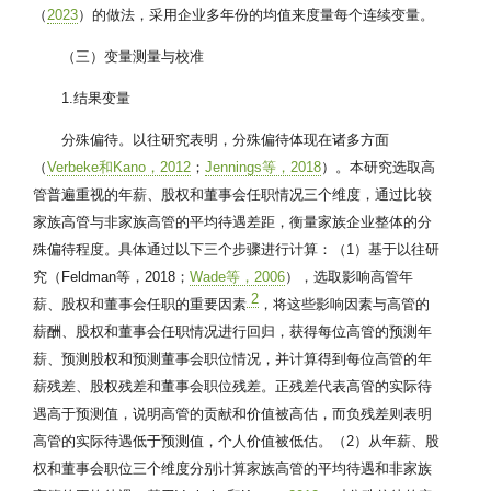
（
2023
）的做法，采用企业多年份的均值来度量每个连续变量。
（三）变量测量与校准
1.结果变量
分殊偏待。以往研究表明，分殊偏待体现在诸多方面
（
Verbeke和Kano，2012
；
Jennings等，2018
）。本研究选取高
管普遍重视的年薪、股权和董事会任职情况三个维度，通过比较
家族高管与非家族高管的平均待遇差距，衡量家族企业整体的分
殊偏待程度。具体通过以下三个步骤进行计算：（1）基于以往研
究（Feldman等，2018；
Wade等，2006
），选取影响高管年
2
薪、股权和董事会任职的重要因素
，将这些影响因素与高管的
薪酬、股权和董事会任职情况进行回归，获得每位高管的预测年
薪、预测股权和预测董事会职位情况，并计算得到每位高管的年
薪残差、股权残差和董事会职位残差。正残差代表高管的实际待
遇高于预测值，说明高管的贡献和价值被高估，而负残差则表明
高管的实际待遇低于预测值，个人价值被低估。（2）从年薪、股
权和董事会职位三个维度分别计算家族高管的平均待遇和非家族