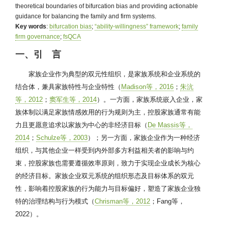
theoretical boundaries of bifurcation bias and providing actionable
guidance for balancing the family and firm systems.
Key words
:
bifurcation bias
;
“ability-willingness” framework
;
family
firm governance
;
fsQCA
一、引 言
家族企业作为典型的双元性组织，是家族系统和企业系统的
结合体，兼具家族特性与企业特性（
Madison等，2016
；
朱沆
等，2012
；
窦军生等，2014
）。一方面，家族系统嵌入企业，家
族体制以满足家族情感效用的行为规则为主，控股家族通常有能
力且更愿意追求以家族为中心的非经济目标（
De Massis等，
2014
；
Schulze等，2003
）；另一方面，家族企业作为一种经济
组织，与其他企业一样受到内外部多方利益相关者的影响与约
束，控股家族也需要遵循效率原则，致力于实现企业成长为核心
的经济目标。家族企业双元系统的组织形态及目标体系的双元
性，影响着控股家族的行为能力与目标偏好，塑造了家族企业独
特的治理结构与行为模式（
Chrisman等，2012
；Fang等，
2022）。