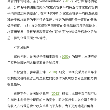
高管的平均待遇。基于Verbeke和Kano（
2012
）对分殊偏待的定
义，分殊偏待的测量思路为“家族高管的平均待遇与非家族高管的
平均待遇之间的差距”，在本研究中即为家族高管的平均待遇残差
减去非家族高管的平均待遇残差，得到的差值即每一维度的分殊
偏待程度。（3）在计算得到不同维度的分殊偏待程度的基础上，
将薪酬维度、股权维度和董事会任职维度的分殊偏待标准化后加
总，得到企业层面分殊偏待。
2.前因条件
家族控制。参考杨学儒和李新春（
2009
）的研究，本研究使
用家族持股比例来衡量家族控制程度。
外部监督。参考梁上坤（
2018
）研究，本研究采用公司年末
机构投资者持股占公司总股数的比例作为机构投资者监督能力的
衡量指标。
市场竞争。参考陈信元等（
2013
）研究，本研究采用赫芬达
尔指数来衡量行业层面的市场竞争，即计算行业内各公司主营业
务收入占行业总营业收入比重的平方和。为了更好地进行解释，