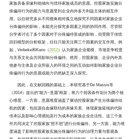
家族具备亲缘利他倾向与优待家族成员的意愿。控股家族实施分
殊偏待行为的能力与意愿受到企业内外多方利益主体的相互作
用。以往研究多从不同视角相对孤立地探究不同因素对家族企业
分殊偏待的影响，未能充分探究多因素之间的协同作用。尽管部
分学者讨论了多个因素对于分殊偏待形成的影响，但受限于传统
回归模型的分析框架，往往只能关注两三个因素的交互作用。例
如，Verbeke和Kano（
2012
）认为家族企业规模、市场竞争程度
与关系文化会共同影响分殊偏待。然而，控股家族、企业内外其
他参与主体及企业所嵌入的环境之间的互动如何影响家族企业分
殊偏待行为的意愿或能力仍然缺乏深入探究。
因此，在文献回顾的基础上，本研究基于De Massis等
（2014）提出的“能力−意愿”框架，将六个前因条件划分为两个核
心维度。一方面，意愿维度涵盖了驱动控股家族产生分殊偏待动
机的因素，包括源自血缘联结的亲缘关系、体现家族延续的代际
传承以及影响心理感知及行为成本的家族企业合法性。这三个条
件共同决定了控股家族“想不想”进行分殊偏待。另一方面，能力维
度涵盖了影响控股家族实施分殊偏待行为的治理力量与客观条