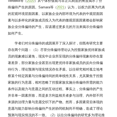
Verbeke等（
2020
）从个体价值观与非正式制度的角度揭示了分
殊偏待产生的原因。Samara等（
2021
）认为，以权力距离为代表
的宏观环境层面因素、以家族企业内部环境为代表的中观层面因
素与以多样化的家族成员投入为代表的微观层面因素都会影响家
族企业分殊偏待的产生，应该通过更多元的方法来揭示分殊偏待
如何产生。
学者们对分殊偏待的成因展开了深入探讨，但既有研究主要
存在两个问题：（1）尽管分殊偏待理论认为控股家族优待家族成
员的现象难以避免，现实中企业所呈现的分殊偏待现象却存在显
著差异，部分家族企业甚至出现更优待非家族成员的反向分殊偏
待行为，理论预测与现实情况存在矛盾。以往研究相对孤立地考
察某个特定因素与分殊偏待间的简单线性关系，尤其聚焦于控股
家族的行为意愿，相对忽略了控股家族实施分殊偏待所需的能力
条件以及能力与意愿之间的互动过程。事实上，分殊偏待的产生
并非单一因素所致，而是多方利益相关者参与治理、内外部不同
来源的治理力量与意愿交织下的产物。然而，多因素背后体现的
意愿与能力影响分殊偏待产生的协同机制尚不明确，造成了理论
预测与现实情况的不一致。（2）以往分殊偏待的研究多为理论推