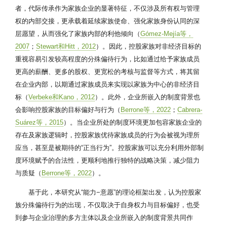
者，代际传承作为家族企业的显著特征，不仅涉及所有权与管理
权的内部交接，更承载着延续家族使命、强化家族身份认同的深
层愿望，从而强化了家族内部的利他倾向（
Gómez-Mejía等，
2007
；
Stewart和Hitt，2012
）。因此，控股家族对非经济目标的
重视容易引发较高程度的分殊偏待行为，比如通过给予家族成员
更高的薪酬、更多的股权、更宽松的考核与监督等方式，将其留
在企业内部，以期通过家族成员来实现以家族为中心的非经济目
标（
Verbeke和Kano，2012
）。此外，企业所嵌入的制度背景也
会影响控股家族的目标偏好与行为（
Berrone等，2022
；
Cabrera-
Suárez等，2015
）。当企业所处的制度环境更加包容家族企业的
存在及家族逻辑时，控股家族优待家族成员的行为会被视为理所
应当，甚至是被期待的“正当行为”。控股家族可以充分利用外部制
度环境赋予的合法性，更顺利地推行独特的战略决策，减少阻力
与质疑（
Berrone等，2022
）。
基于此，本研究从“能力−意愿”的理论框架出发，认为控股家
族分殊偏待行为的出现，不仅取决于自身权力与目标偏好，也受
到参与企业治理的多方主体以及企业所嵌入的制度背景共同作