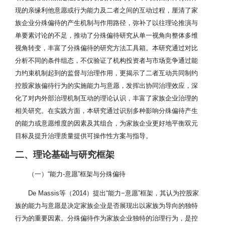
现的亲缘利他意愿或行为能力及二者之间的互动过程，厘清了家
族企业分殊偏待的产生机制与作用路径，弥补了以往理论推演与
单要素讨论的不足，推动了分殊偏待研究从单一视角向整体多维
视角转变，丰富了分殊偏待的研究方法工具箱。本研究通过对比
分析不同的条件组态，不仅验证了机构投资者与市场竞争通过能
力约束机制起到的监督与治理作用，更揭示了二者互动共同制约
控股家族偏待行为的实施能力与意愿，发挥出协同治理效应，深
化了对内外部治理机制互动的理论认识，丰富了家族企业治理的
相关研究。在实践方面，本研究通过识别多种影响分殊偏待产生
的能力或意愿维度的因素及其组合，为家族企业更好地平衡双元
目标及提升治理质量提供可操作性方案与指导。
二、理论基础与研究框架
（一）“能力-意愿”框架与分殊偏待
De Massis等（2014）提出“能力−意愿”框架，其认为控股家
族的能力与意愿是决定家族企业是否展现出以家族为导向的独特
行为的重要因素。分殊偏待作为家族企业独特的治理行为，是控