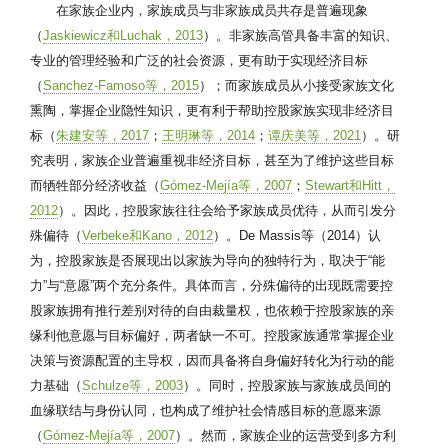
在家族企业内，家族成员与非家族成员共存是普遍现象
（
Jaskiewicz和Luchak，2013
）。非家族高管具备丰富的知识、
专业的管理经验和广泛的社会资源，更有助于实现经济目标
（
Sanchez-Famoso等，2015
）；而家族成员从小接受家族文化
熏陶，掌握企业隐性知识，更有利于帮助控股家族实现非经济目
标（
朱建安等，2017
；
王明琳等，2014
；
谭庆美等，2021
）。研
究表明，家族企业普遍重视非经济目标，甚至为了维护这些目标
而牺牲部分经济收益（
Gómez-Mejía等，2007
；
Stewart和Hitt，
2012
）。因此，控股家族往往会给予家族成员优待，从而引发分
殊偏待（
Verbeke和Kano，2012
）。De Massis等（2014）认
为，控股家族是否展现出以家族为导向的独特行为，取决于“能
力”与“意愿”两个充分条件。具体而言，分殊偏待的出现既需要控
股家族拥有推行差别对待的自由裁量权，也依赖于控股家族的亲
缘利他意愿与目标偏好，两者缺一不可。控股家族通常掌握企业
决策与资源配置的主导权，因而具备将自身偏好转化为行动的能
力基础（
Schulze等，2003
）。同时，控股家族与家族成员间的
血缘联结与身份认同，也构成了维护社会情感目标的意愿来源
（
Gómez-Mejía等，2007
）。然而，家族企业的运营受到多方利