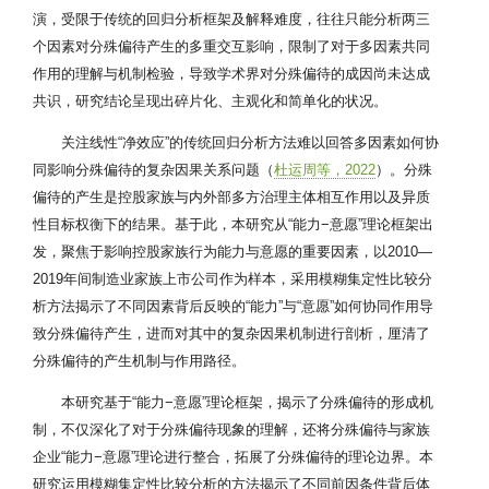
演，受限于传统的回归分析框架及解释难度，往往只能分析两三
个因素对分殊偏待产生的多重交互影响，限制了对于多因素共同
作用的理解与机制检验，导致学术界对分殊偏待的成因尚未达成
共识，研究结论呈现出碎片化、主观化和简单化的状况。
关注线性“净效应”的传统回归分析方法难以回答多因素如何协
同影响分殊偏待的复杂因果关系问题（
杜运周等，2022
）。分殊
偏待的产生是控股家族与内外部多方治理主体相互作用以及异质
性目标权衡下的结果。基于此，本研究从“能力−意愿”理论框架出
发，聚焦于影响控股家族行为能力与意愿的重要因素，以2010—
2019年间制造业家族上市公司作为样本，采用模糊集定性比较分
析方法揭示了不同因素背后反映的“能力”与“意愿”如何协同作用导
致分殊偏待产生，进而对其中的复杂因果机制进行剖析，厘清了
分殊偏待的产生机制与作用路径。
本研究基于“能力−意愿”理论框架，揭示了分殊偏待的形成机
制，不仅深化了对于分殊偏待现象的理解，还将分殊偏待与家族
企业“能力−意愿”理论进行整合，拓展了分殊偏待的理论边界。本
研究运用模糊集定性比较分析的方法揭示了不同前因条件背后体