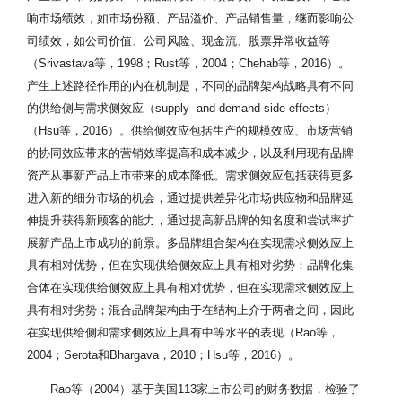
响市场绩效，如市场份额、产品溢价、产品销售量，继而影响公
司绩效，如公司价值、公司风险、现金流、股票异常收益等
（Srivastava等，1998；Rust等，2004；Chehab等，2016）。
产生上述路径作用的内在机制是，不同的品牌架构战略具有不同
的供给侧与需求侧效应（supply- and demand-side effects）
（Hsu等，2016）。供给侧效应包括生产的规模效应、市场营销
的协同效应带来的营销效率提高和成本减少，以及利用现有品牌
资产从事新产品上市带来的成本降低。需求侧效应包括获得更多
进入新的细分市场的机会，通过提供差异化市场供应物和品牌延
伸提升获得新顾客的能力，通过提高新品牌的知名度和尝试率扩
展新产品上市成功的前景。多品牌组合架构在实现需求侧效应上
具有相对优势，但在实现供给侧效应上具有相对劣势；品牌化集
合体在实现供给侧效应上具有相对优势，但在实现需求侧效应上
具有相对劣势；混合品牌架构由于在结构上介于两者之间，因此
在实现供给侧和需求侧效应上具有中等水平的表现（Rao等，
2004；Serota和Bhargava，2010；Hsu等，2016）。
Rao等（2004）基于美国113家上市公司的财务数据，检验了