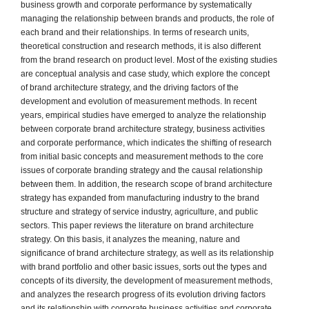
business growth and corporate performance by systematically
managing the relationship between brands and products, the role of
each brand and their relationships. In terms of research units,
theoretical construction and research methods, it is also different
from the brand research on product level. Most of the existing studies
are conceptual analysis and case study, which explore the concept
of brand architecture strategy, and the driving factors of the
development and evolution of measurement methods. In recent
years, empirical studies have emerged to analyze the relationship
between corporate brand architecture strategy, business activities
and corporate performance, which indicates the shifting of research
from initial basic concepts and measurement methods to the core
issues of corporate branding strategy and the causal relationship
between them. In addition, the research scope of brand architecture
strategy has expanded from manufacturing industry to the brand
structure and strategy of service industry, agriculture, and public
sectors. This paper reviews the literature on brand architecture
strategy. On this basis, it analyzes the meaning, nature and
significance of brand architecture strategy, as well as its relationship
with brand portfolio and other basic issues, sorts out the types and
concepts of its diversity, the development of measurement methods,
and analyzes the research progress of its evolution driving factors
and its relationship with corporate business activities and corporate