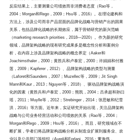
反应结果上，主要测量公司绩效而非消费者态度（Rao等，
2004；Morgan和Rego，2009；Hsu等，2016）。在理论建构和
方法上，涉及公司而非产品层面的品牌化战略与营销产出的因果
关系，包括品牌化战略的长期效应，属于营销研究的新兴范畴
（marketing research priorities，2018—2020）。作为新的研究
领域，品牌架构战略的现有研究成果多是概念性分析和案例分
析，在内容上涉及品牌架构战略的概念界定（Aaker和
Joachimsthaler，2000；黄胜兵和卢泰宏，2000；许娟娟和付雅
莲，2009；Kapferer，2012）、品牌架构战略的类型与测量
（Laforet和Saunders，2007；Muzellec等，2009；Jit Singh
Mann和Kaur，2013；Nguyen等，2018）、驱动品牌架构战略演
化的因素（黄胜兵和卢泰宏，2000；熊凯，2004；吕承超和孙曰
瑶，2011；Muylle等，2012；Strebinger，2014；张思敏和纪雪
洪，2016）等方面。近年来，实证研究开始出现，关注品牌架构
战略与公司业务经营活动和公司绩效的关系（Rao等，2004；
Morgan和Rego，2009；Hsu等，2016）。而且，研究领域在不
断扩展，学者们将品牌架构战略分析从制造业扩展到服务业、农
业以及公共部门等组织（Aureli和Forlani，2016；董海伟，