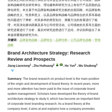
色及其之间的关系进行系统管理来促进业务增长和提升公司绩效。品牌
架构战略研究在研究单位、理论建构和研究方法上有别于产品层面的品
牌化研究。本文基于对品牌架构战略研究文献的全面回顾，对品牌架构
战略的含义、性质和意义，以及品牌架构战略与品牌组合的关系等基础
性问题进行了辨析，对其多样的类型划分、测量方法的发展进行了梳
理，对其演化驱动因素及其与公司经营活动、公司绩效的关系等主题的
研究进展进行了分析，最后对研究趋势进行了总结，并识别和提出了未
来值得重视的研究方向。
关键词
：
品牌架构战略
；
品牌组合
；
品牌结构
；
公司品牌化战略
；
营销
战略
Brand Architecture Strategy: Research
Review and Prospects
1
2
2
3
Jiang Lianxiong
,
Zhu Huihuang
,
He Yun
,
Wu Shuilong
Summary
: The brand research on product level is the main position
of the origin and development of brand theory. In recent years, more
and more attention has been paid to the issue of corporate brand
system management. Scholars have developed the theory of brand
architecture strategy to study it, which has become an important field
of corporate level branding research. As a brand theory at the
company level, it aims at and explains how a company promotes