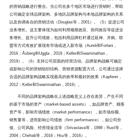
的营销战略进行整合。当公司在多个地区市场进行营销时，帮助
公司确定全球品牌架构、多地区品牌架构与本地品牌架构的关系
以及协调各自的营销活动（Douglas等，2001）。（5）促进公司
业务增长。这主要体现为如何利用规模效应、协同效应等促进业
务增长、提升公司绩效，包括利用品牌杠杆通过延伸、并购、联
盟等方式有效扩展现有市场或进入新市场（Aureli和Forlani，
2016；Åsberg和Uggla，2019；Keller和Swaminathan，
2019）。（6）支持公司层面的经营活动。品牌架构战略可确定
或影响公司的营销组织结构、营销资源配置方式，公司通过选择
合适的品牌架构战略实现最高的效率和最好的效果（Kapferer，
2012；Keller和Swaminathan，2019）。
不同的品牌架构战略在上述战略意义上存在差异，产生不同
的基于市场的资产（market-based assets），如品牌资产、顾客
资产等，影响市场绩效（market performance），如市场份额、
销售量等，进而影响公司绩效（firm performance），如公司价
值、公司风险、经营现金流等（Srivastava等，1998；Rust等，
2004；Chehab等，2016；Hsu等，2016）。