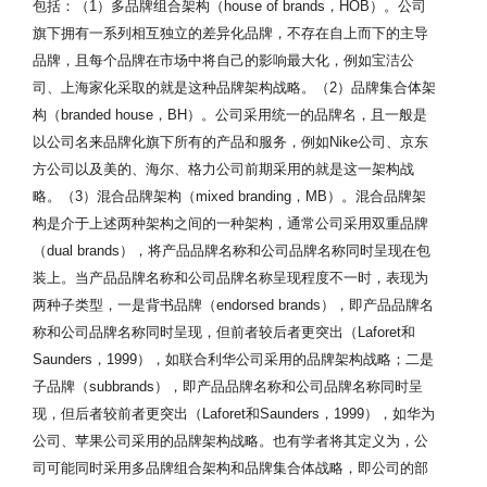
包括：（1）多品牌组合架构（house of brands，HOB）。公司
旗下拥有一系列相互独立的差异化品牌，不存在自上而下的主导
品牌，且每个品牌在市场中将自己的影响最大化，例如宝洁公
司、上海家化采取的就是这种品牌架构战略。（2）品牌集合体架
构（branded house，BH）。公司采用统一的品牌名，且一般是
以公司名来品牌化旗下所有的产品和服务，例如Nike公司、京东
方公司以及美的、海尔、格力公司前期采用的就是这一架构战
略。（3）混合品牌架构（mixed branding，MB）。混合品牌架
构是介于上述两种架构之间的一种架构，通常公司采用双重品牌
（dual brands），将产品品牌名称和公司品牌名称同时呈现在包
装上。当产品品牌名称和公司品牌名称呈现程度不一时，表现为
两种子类型，一是背书品牌（endorsed brands），即产品品牌名
称和公司品牌名称同时呈现，但前者较后者更突出（Laforet和
Saunders，1999），如联合利华公司采用的品牌架构战略；二是
子品牌（subbrands），即产品品牌名称和公司品牌名称同时呈
现，但后者较前者更突出（Laforet和Saunders，1999），如华为
公司、苹果公司采用的品牌架构战略。也有学者将其定义为，公
司可能同时采用多品牌组合架构和品牌集合体战略，即公司的部