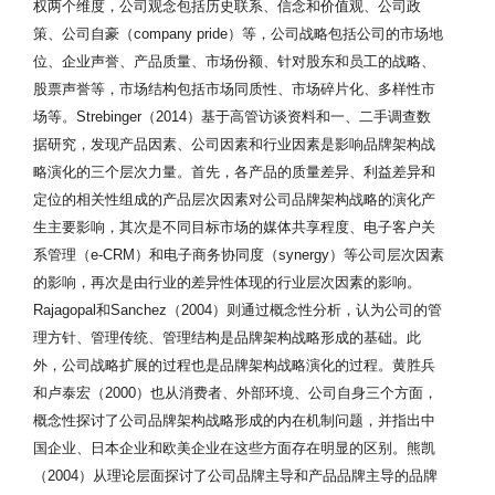
权两个维度，公司观念包括历史联系、信念和价值观、公司政
策、公司自豪（company pride）等，公司战略包括公司的市场地
位、企业声誉、产品质量、市场份额、针对股东和员工的战略、
股票声誉等，市场结构包括市场同质性、市场碎片化、多样性市
场等。Strebinger（2014）基于高管访谈资料和一、二手调查数
据研究，发现产品因素、公司因素和行业因素是影响品牌架构战
略演化的三个层次力量。首先，各产品的质量差异、利益差异和
定位的相关性组成的产品层次因素对公司品牌架构战略的演化产
生主要影响，其次是不同目标市场的媒体共享程度、电子客户关
系管理（e-CRM）和电子商务协同度（synergy）等公司层次因素
的影响，再次是由行业的差异性体现的行业层次因素的影响。
Rajagopal和Sanchez（2004）则通过概念性分析，认为公司的管
理方针、管理传统、管理结构是品牌架构战略形成的基础。此
外，公司战略扩展的过程也是品牌架构战略演化的过程。黄胜兵
和卢泰宏（2000）也从消费者、外部环境、公司自身三个方面，
概念性探讨了公司品牌架构战略形成的内在机制问题，并指出中
国企业、日本企业和欧美企业在这些方面存在明显的区别。熊凯
（2004）从理论层面探讨了公司品牌主导和产品品牌主导的品牌