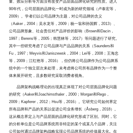
量、效应分析等方面没有改变产品层面品牌化研究的性质。进入
90年代，公司层面的品牌化一时成为新的研究领域（卢泰宏等，
2009）。学者们以公司品牌为主题，对公司品牌的含义
（Aaker，2004；吴水龙等，2009；杨一翁和孙国辉，2013）、
公司品牌形象、社会责任对产品评价的影响（Brown和Dacin，
1997；Berens等，2005；韩慧林等，2017）等问题进行了研究。
其中一些研究考虑了公司品牌与产品品牌的关系（Saunders和
Fu，1997；Meyvis和Janiszewsk，2004；Lei等，2008；王海忠
等，2009；江红艳等，2016），但仍将公司品牌作为公司品牌系
统中的一个独立层次来处理，未考虑将公司所有品牌作为一个整
体来展开研究，且多数研究采取消费者视角。
品牌架构战略理论的出现真正体现了对公司层面品牌化问题
的研究（Aaker和Joachimsthaler，2000；Morgan和Rego，
2009；Kapferer，2012；Hsu等，2016）。它研究公司如何界定
所有品牌和产品的关系以促进公司业务增长（Åsberg，2018）。
这从概念界定上与产品层面的品牌化研究形成了区别。同时，它
的分析单位是公司品牌系统而非特定的某个或某几个品牌，关注
公司如何通过品牌架构战略实现公司品牌系统的价值最大化。在