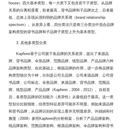
house）四大基本类型，每一大类下又包含若干子类型。从品牌
关系的分离程度看，前者最高，背书品牌和子品牌次之，后者最
低，总体上呈现从强到弱的品牌关系谱（brand relationship
spectrum）。从差异上看，四分类法只是将三分类法中混合品牌
架构类型的背书品牌和子品牌子类型上升为基本类型。
3. 其他多类型分类
Kapferer基于公司旗下各品牌的关系差异，提出了来源品
牌、背书品牌、伞形品牌、范围品牌、线型品牌、产品品牌六种
品牌架构类型。在此基础上，根据品牌的作用，进一步将品牌架
构类型细分为十种，分别是公司主品牌、公司来源品牌、公司背
书品牌、公司标志、伞形品牌、来源品牌、背书品牌、范围品
牌、线型品牌、产品品牌（Kapferer，2004，2012）。自前至
后，各类型品牌的区别能力（差异性）从最低趋于最高。这一类
型划分比较细致，但类型特征差异可能并不明显。例如来源品牌
和背书品牌，从品牌识别的呈现上看并无明显差异。许娟娟和付
雅莲（2009）参照Kapferer的分析框架，分析了产品品牌架构、
线品牌架构、范围品牌架构、根源品牌架构、伞品牌架构和背书