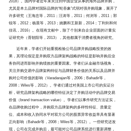
2018）。国内学者近年来关注到中国企业从事的海外品牌并购，
尤其是本土品牌对国际品牌的“蛇吞象”式弱对强并购现象，展开了
许多研究（王海忠等，2011；汪涛等，2011；何浏等，2011；郭
锐等，2012；杨晨等，2013；姚鹏和王新新，2014；丁利剑和何
佳讯，2016）。在现有文献中，除了个别来自企业层面的计量实
证研究外（胥朝阳等，2013），其他都属于消费者视角的研究。
近年来，学者们开始重视检验公司品牌并购战略投资的效
果，其理论假定是并购双方品牌架构战略的特征是影响并购后业
务协同进而影响并购绩效的重要因素。学者们从金融市场视角，
关注并购交易中品牌架构特征与品牌财务价值的关系以及品牌并
购对公司价值的影响（Varadarajan等，2006；Bahadir等，
2008；Wiles等，2012）。学者们通过对美国上市公司的实证分
析，研究品牌架构战略的哪些特征决定了并购活动中的品牌交易
价值（brand transaction value）。学者们以事件研究方法证实，
在品牌收购过程中，并购双方品牌架构的多样性特征、质量定
位、成本和收入协同水平对双方公司的股票异常收益率具有显著
正向影响（Bahadir等，2008；Wiles等，2012）。一些研究还发
现，公司在完成并购后，最可能对公司品牌系统进行重新调整，