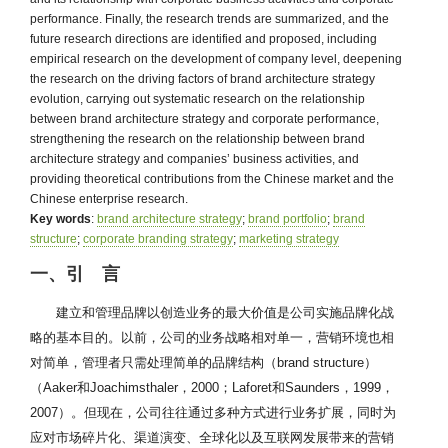
performance. Finally, the research trends are summarized, and the
future research directions are identified and proposed, including
empirical research on the development of company level, deepening
the research on the driving factors of brand architecture strategy
evolution, carrying out systematic research on the relationship
between brand architecture strategy and corporate performance,
strengthening the research on the relationship between brand
architecture strategy and companies’ business activities, and
providing theoretical contributions from the Chinese market and the
Chinese enterprise research.
Key words
:
brand architecture strategy
;
brand portfolio
;
brand
structure
;
corporate branding strategy
;
marketing strategy
一、引 言
建立和管理品牌以创造业务的最大价值是公司实施品牌化战
略的基本目的。以前，公司的业务战略相对单一，营销环境也相
对简单，管理者只需处理简单的品牌结构（brand structure）
（Aaker和Joachimsthaler，2000；Laforet和Saunders，1999，
2007）。但现在，公司往往通过多种方式进行业务扩展，同时为
应对市场碎片化、渠道演变、全球化以及互联网发展带来的营销