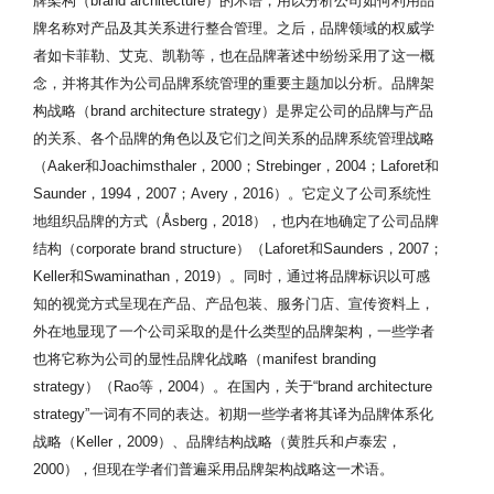
牌架构（brand architecture）的术语，用以分析公司如何利用品
牌名称对产品及其关系进行整合管理。之后，品牌领域的权威学
者如卡菲勒、艾克、凯勒等，也在品牌著述中纷纷采用了这一概
念，并将其作为公司品牌系统管理的重要主题加以分析。品牌架
构战略（brand architecture strategy）是界定公司的品牌与产品
的关系、各个品牌的角色以及它们之间关系的品牌系统管理战略
（Aaker和Joachimsthaler，2000；Strebinger，2004；Laforet和
Saunder，1994，2007；Avery，2016）。它定义了公司系统性
地组织品牌的方式（Åsberg，2018），也内在地确定了公司品牌
结构（corporate brand structure）（Laforet和Saunders，2007；
Keller和Swaminathan，2019）。同时，通过将品牌标识以可感
知的视觉方式呈现在产品、产品包装、服务门店、宣传资料上，
外在地显现了一个公司采取的是什么类型的品牌架构，一些学者
也将它称为公司的显性品牌化战略（manifest branding
strategy）（Rao等，2004）。在国内，关于“brand architecture
strategy”一词有不同的表达。初期一些学者将其译为品牌体系化
战略（Keller，2009）、品牌结构战略（黄胜兵和卢泰宏，
2000），但现在学者们普遍采用品牌架构战略这一术语。