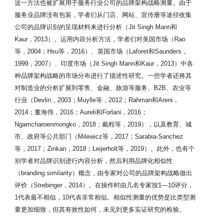
这一方法也被扩展用于服务行业公司的品牌架构战略测量。由于
服务业品牌没有包装，学者们从门店、网站、宣传册等途径收集
公司的品牌识别的呈现材料来进行分析（Jit Singh Mann和
Kaur，2013）。运用内容分析方法，学者们对美国市场（Rao
等，2004；Hsu等，2016）、英国市场（Laforet和Saunders，
1999，2007）、印度市场（Jit Singh Mann和Kaur，2013）中各
种品牌架构战略的市场分布进行了描述性研究。一些学者还将其
对制造业的分析扩展到零售、金融、旅游等服务、B2B、农业等
行业（Devlin，2003；Muylle等，2012；Rahman和Areni，
2014；董海伟，2016；Aureli和Forlani，2016；
Ngamcharoenmongko，2018；戴程等，2019），以及教育、城
市、政府等公共部门（Milewicz等，2017；Sarabia-Sanchez
等，2017；Zinkan，2018；Leijerholt等，2019）。此外，也有个
别学者对品牌识别进行内容分析，然后利用品牌化相似性
（branding similarity）概念，由专家对公司的品牌架构战略做出
评价（Strebinger，2014）。在操作时由几名专家按1—10评分，
1代表最不相似，10代表非常相似。相似性测量的优势是比类型测
量更加细致，但其有效性如何，未见到更多实证研究的检验。