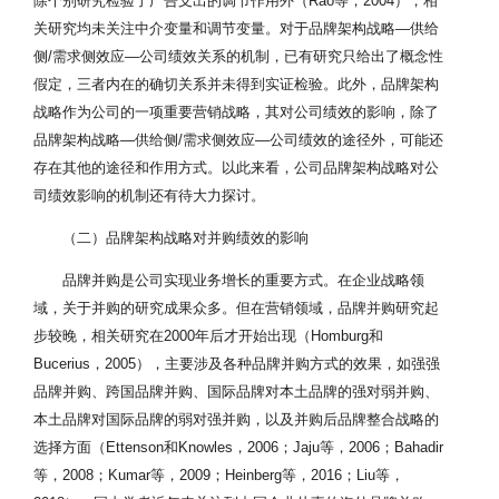
除个别研究检验了广告支出的调节作用外（Rao等，2004），相
关研究均未关注中介变量和调节变量。对于品牌架构战略—供给
侧/需求侧效应—公司绩效关系的机制，已有研究只给出了概念性
假定，三者内在的确切关系并未得到实证检验。此外，品牌架构
战略作为公司的一项重要营销战略，其对公司绩效的影响，除了
品牌架构战略—供给侧/需求侧效应—公司绩效的途径外，可能还
存在其他的途径和作用方式。以此来看，公司品牌架构战略对公
司绩效影响的机制还有待大力探讨。
（二）品牌架构战略对并购绩效的影响
品牌并购是公司实现业务增长的重要方式。在企业战略领
域，关于并购的研究成果众多。但在营销领域，品牌并购研究起
步较晚，相关研究在2000年后才开始出现（Homburg和
Bucerius，2005），主要涉及各种品牌并购方式的效果，如强强
品牌并购、跨国品牌并购、国际品牌对本土品牌的强对弱并购、
本土品牌对国际品牌的弱对强并购，以及并购后品牌整合战略的
选择方面（Ettenson和Knowles，2006；Jaju等，2006；Bahadir
等，2008；Kumar等，2009；Heinberg等，2016；Liu等，