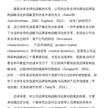
随着业务全球化战略的出现，公司的业务全球化驱动品牌架
构战略演化的现象受到许多学者的关注（Aaker和
Joachimsthaler，2000；Kapferer，2012），但专门的研究不
多，且已有研究成果属于概念性分析成果。一些学者概念性分析
了企业的全球化战略与品牌架构战略演化的关系，发现在公司业
务全球化过程中，基于公司的特征（firm-based
characteristics）、产品市场特征（product market
characteristics）和市场演变（market dynamics）是塑造公司品
牌架构战略的三个重要驱动器。尤其在业绩增长、国家政治经济
整合和不断提升的成本压力下，它们持续不断地促使品牌架构战
略演化，以取得经营的规模和范围效应（Douglas等，2001）。
此外，一些学者还利用全球65个国家汽车行业的8年销售数据，研
究了全球文化价值观对品牌架构战略与品牌的产品市场绩效（市
场份额）关系的调节作用（Talay等，2015）。
总体来看，对公司品牌架构战略演化驱动因素的探索，主要
来自概念性分析、个案研究以及对企业管理人员调查的简单分