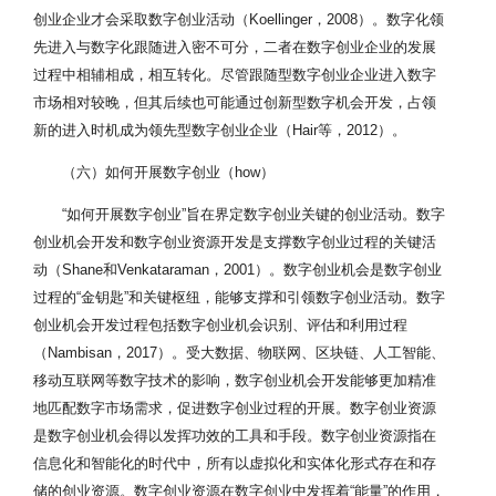
存
创业企业才会采取数字创业活动（Koellinger，2008）。数字化领
储
先进入与数字化跟随进入密不可分，二者在数字创业企业的发展
成
低成本性主要指数字创业过
低
本
过程中相辅相成，相互转化。尽管跟随型数字创业企业进入数字
程中数字创业团队使用了成
成
低
Rosenbaum和
市场相对较晚，但其后续也可能通过创新型数字机会开发，占领
本较为低廉的数字信息资源
本
·
Cronin，1993
作为新的创业要素，减少了
新的进入时机成为领先型数字创业企业（Hair等，2012）。
性
传
中间环节和沟通成本
播
（六）如何开展数字创业（how）
速
度
“如何开展数字创业”旨在界定数字创业关键的创业活动。数字
快
创业机会开发和数字创业资源开发是支撑数字创业过程的关键活
·
动（Shane和Venkataraman，2001）。数字创业机会是数字创业
高
收
过程的“金钥匙”和关键枢纽，能够支撑和引领数字创业活动。数字
益
Giones 和
创业机会开发过程包括数字创业机会识别、评估和利用过程
高
·
Brem，2017；
高回报性指数字创业作为新
（Nambisan，2017）。受大数据、物联网、区块链、人工智能、
回
高
Hamid和
型的商业模式，能够获得较
移动互联网等数字技术的影响，数字创业机会开发能够更加精准
报
潜
Khalid，
高收益、高潜力和高成长
性
力
2016；Farani
地匹配数字市场需求，促进数字创业过程的开展。数字创业资源
高
·
等，2017
是数字创业机会得以发挥功效的工具和手段。数字创业资源指在
价
高
值
信息化和智能化的时代中，所有以虚拟化和实体化形式存在和存
成
性
储的创业资源。数字创业资源在数字创业中发挥着“能量”的作用，
长