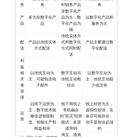
售
售
时销售产品
售
非数字化产
产
多为非数字化产
品为主，数
以数字化产品和
品
品
字化产品为
服务为主
辅
传统实体方
配
产品以传统实体
式和数字化
产品主要通过数
送
方式配送
方式同时配
字化配送
送
利
益
相
以传统互动为
数字互动与
以数字互动为
关
主，可能包含电
传统互动相
主，传统互动较
者
子邮件
结合
少或没有
管
理
以线下运营为
线下和线上
线上经营为主，
主，数字技术能
有机融合
虚拟性较强，实
运
够促进智能制
的“双店”经营
体店可能存在，
营
造、智能生产和
模式，多渠
但不是创业必须
精益创业
道营销
的
淘宝、滴滴