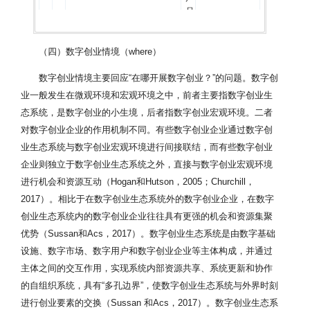
品
或
服
（四）数字创业情境（where）
务
无
数字创业情境主要回应“在哪开展数字创业？”的问题。数字创
形
高
化
业一般发生在微观环境和宏观环境之中，前者主要指数字创业生
数
·
态系统，是数字创业的小生境，后者指数字创业宏观环境。二者
字
虚拟性指数字创业依托于以
以
性
对数字创业企业的作用机制不同。有些数字创业企业通过数字创
数字网络为基础的虚拟创业
网
Hull等，
虚
业生态系统与数字创业宏观环境进行间接联结，而有些数字创业
空间，其产品、知识、信
络
2007；Hair
拟
息、消息、图像和文字等数
为
等，2012；
企业则独立于数字创业生态系统之外，直接与数字创业宏观环境
性
字创业资源的存在状态和外
载
Ziyae等，2014
进行机会和资源互动（Hogan和Hutson，2005；Churchill，
在表现以无形化为主
体
2017）。相比于在数字创业生态系统外的数字创业企业，在数字
·
创业生态系统内的数字创业企业往往具有更强的机会和资源集聚
虚
拟
优势（Sussan和Acs，2017）。数字创业生态系统是由数字基础
团
设施、数字市场、数字用户和数字创业企业等主体构成，并通过
队
主体之间的交互作用，实现系统内部资源共享、系统更新和协作
·
的自组织系统，具有“多孔边界”，使数字创业生态系统与外界时刻
虚
拟
进行创业要素的交换（Sussan 和Acs，2017）。数字创业生态系