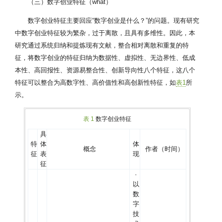
（三）数字创业特征（what）
数字创业特征主要回应“数字创业是什么？”的问题。现有研究
中数字创业特征较为繁杂，过于离散，且具有多维性。因此，本
研究通过系统归纳和提炼现有文献，整合相对离散和重复的特
征，将数字创业的特征归纳为数据性、虚拟性、无边界性、低成
本性、高回报性、资源易整合性、创新导向性八个特征，这八个
特征可以整合为高数字性、高价值性和高创新性特征，如
表1
所
示。
表 1
数字创业特征
具
特
体
体
概念
作者（时间）
征
表
现
征
·
以
数
字
技