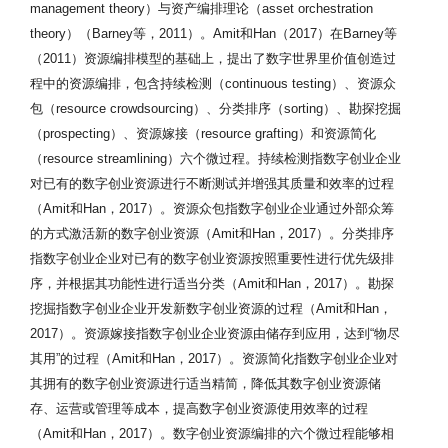
management theory）与资产编排理论（asset orchestration
theory）（Barney等，2011）。Amit和Han（2017）在Barney等
（2011）资源编排模型的基础上，提出了数字世界里价值创造过
程中的资源编排，包含持续检测（continuous testing）、资源众
包（resource crowdsourcing）、分类排序（sorting）、勘探挖掘
（prospecting）、资源嫁接（resource grafting）和资源简化
（resource streamlining）六个微过程。持续检测指数字创业企业
对已有的数字创业资源进行不断测试并增强其质量和效率的过程
（Amit和Han，2017）。资源众包指数字创业企业通过外部众筹
的方式激活新的数字创业资源（Amit和Han，2017）。分类排序
指数字创业企业对已有的数字创业资源按照重要性进行优先级排
序，并根据其功能性进行适当分类（Amit和Han，2017）。勘探
挖掘指数字创业企业开发新数字创业资源的过程（Amit和Han，
2017）。资源嫁接指数字创业企业资源由储存到应用，达到“物尽
其用”的过程（Amit和Han，2017）。资源简化指数字创业企业对
其拥有的数字创业资源进行适当精简，降低其数字创业资源储
存、运营或管理等成本，提高数字创业资源使用效率的过程
（Amit和Han，2017）。数字创业资源编排的六个微过程能够相