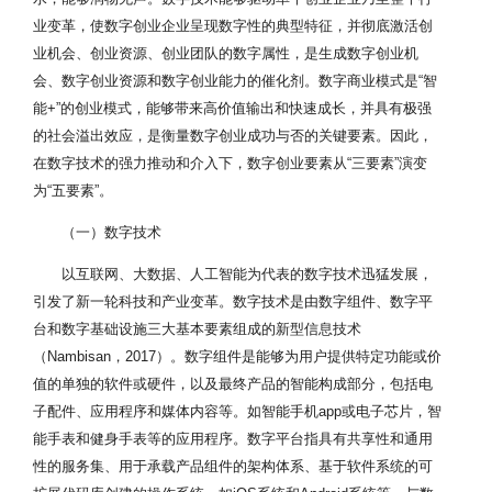
创
业变革，使数字创业企业呈现数字性的典型特征，并彻底激活创
新
业机会、创业资源、创业团队的数字属性，是生成数字创业机
·
企
会、数字创业资源和数字创业能力的催化剂。数字商业模式是“智
业
能+”的创业模式，能够带来高价值输出和快速成长，并具有极强
创
创新导向性指数字创业团队
开
Hair等，
高
的社会溢出效应，是衡量数字创业成功与否的关键要素。因此，
新
依托数字技术构建用户共同
放
2012；Hu等，
创
在数字技术的强力推动和介入下，数字创业要素从“三要素”演变
导
参与的开放式创新模式，极
式
2016；Tumbas
新
向
大地提升了数字创业的创新
创
等，2018；余
为“五要素”。
性
性
效率，降低了创新风险
新
江等，2018
·
（一）数字技术
社
以互联网、大数据、人工智能为代表的数字技术迅猛发展，
会
数
引发了新一轮科技和产业变革。数字技术是由数字组件、数字平
字
台和数字基础设施三大基本要素组成的新型信息技术
变
（Nambisan，2017）。数字组件是能够为用户提供特定功能或价
革
值的单独的软件或硬件，以及最终产品的智能构成部分，包括电
性
资料来源：作者根据相关文献整理。
子配件、应用程序和媒体内容等。如智能手机app或电子芯片，智
能手表和健身手表等的应用程序。数字平台指具有共享性和通用
性的服务集、用于承载产品组件的架构体系、基于软件系统的可