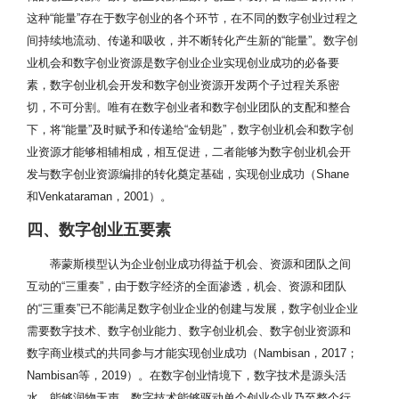
·
这种“能量”存在于数字创业的各个环节，在不同的数字创业过程之
数
间持续地流动、传递和吸收，并不断转化产生新的“能量”。数字创
字
业机会和数字创业资源是数字创业企业实现创业成功的必备要
资
素，数字创业机会开发和数字创业资源开发两个子过程关系密
源
获
切，不可分割。唯有在数字创业者和数字创业团队的支配和整合
取
下，将“能量”及时赋予和传递给“金钥匙”，数字创业机会和数字创
资
Hafezieh等，
资源易整合性指数字创业主
·
源
2011；Scuotto
业资源才能够相辅相成，相互促进，二者能够为数字创业机会开
体基于网络平台，借助数字
网
易
和Morellato，
发与数字创业资源编排的转化奠定基础，实现创业成功（Shane
信息优势整合既有数字资
络
整
2013；
源，并使用数字技术降低创
共
和Venkataraman，2001）。
合
Ngoasong，
业资源的匹配成本
享
性
2018
四、数字创业五要素
性
·
蒂蒙斯模型认为企业创业成功得益于机会、资源和团队之间
数
据
互动的“三重奏”，由于数字经济的全面渗透，机会、资源和团队
易
的“三重奏”已不能满足数字创业企业的创建与发展，数字创业企业
复
需要数字技术、数字创业能力、数字创业机会、数字创业资源和
制
数字商业模式的共同参与才能实现创业成功（Nambisan，2017；
·
用
Nambisan等，2019）。在数字创业情境下，数字技术是源头活
户
水，能够润物无声。数字技术能够驱动单个创业企业乃至整个行