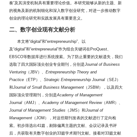
奏”及其演变机制具有重要理论价值。本研究能够从新的主题、新
的视角及新的机制细化和深入数字创业研究，对进一步推动数字
创业的理论研究和实践发展具有重要意义。
二、数字创业现有文献分析
本文将“digital”和“entrepreneurship”、以
及“digital”和“entrepreneurial”作为组合关键词在ProQuest、
EBSCO等数据库进行系统搜索。为了防止重要的文献遗失，我们
选取了四大国际顶尖创业专业期刊，分别是
Journal of Business
Venturing
（JBV）、
Entrepreneurship Theory and
Practice
（ETP）、
Strategic Entrepreneurship Journal
（SEJ）
和
Journal of Small Business Management
（JSBM），以及四大
国际顶尖管理期刊，分别是
Academy of Management
Journal
（AMJ）、
Academy of Management Review
（AMR）、
Journal of Management Studies
（JMS）和
Journal of
Management
（JOM），对这些期刊发表的文献进行了定向检
索。初步筛选出41篇，剔除偏离主题的文献、会议记录及书评
后，共获取有关数字创业的33篇学术期刊文献。接着对33篇文献