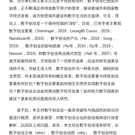
展。当学者们将主要关注点置于传统创业时，数字创业已然如火
如荼，正不断满足和缔造数字用户的需求，驱动着城市和国家数
字经济发展，成为智慧城市建设和数字生活的主旋律。可见，理
论上，数字创业是一个亟待挖掘的“深矿”。目前，已有学者主要就
数字创业要素（Steininger，2019；Leung和 Cossu，2019；
Nambisan等，2019）、数字创业的产出（He，2019；Song，
2019）、数字创业的影响因素（Hu等，2016；Dy等，2018；
Hansen，2019）和数字创业商业模式类型（Hull 等，2007）等
展开探索性研究，尽管取得了一些研究成果，但这些研究成果呈
现碎片化，并缺乏深入性，数字创业作为一种新兴的、独特的创
业类型，尚未形成其特有的概念体系。数字创业要素与传统创业
要素有何区别？数字创业要素如何相互作用并实现数字创业成
功？数字创业企业如何推动数字经济发展？如何助力数字国家的
建设？诸多此类问题亟待深入研究。
基于此，本文对数字创业这一极具突破性与挑战性的前沿问
题进行梳理、述评及展望，对数字创业企业的创业规律进行深度
解析，以回应上述问题。首先，本文结合数字创业现有研究，从
数字创业主体（who）、数字创业动因（why）、数字创业特征