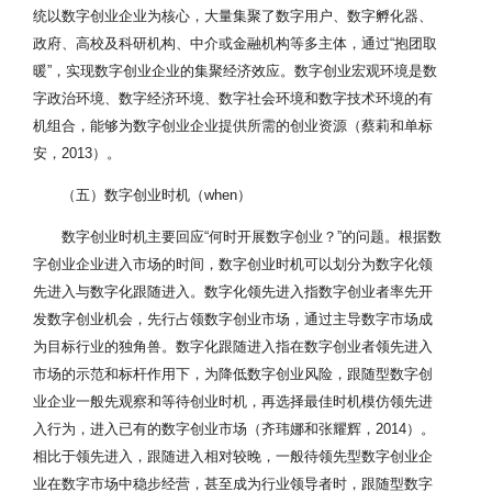
组
统以数字创业企业为核心，大量集聚了数字用户、数字孵化器、
织
政府、高校及科研机构、中介或金融机构等多主体，通过“抱团取
·
暖”，实现数字创业企业的集聚经济效应。数字创业宏观环境是数
自
字政治环境、数字经济环境、数字社会环境和数字技术环境的有
生
长
机组合，能够为数字创业企业提供所需的创业资源（蔡莉和单标
性
安，2013）。
·
Scuotto和
流
（五）数字创业时机（when）
Morellato，
动
无
无边界性指数字创业机会呈
2013；
性
数字创业时机主要回应“何时开展数字创业？”的问题。根据数
边
现高度开放性和流动性，吸
Nambisan，
·
界
引多主体参与数字创业，并
2017；
字创业企业进入市场的时间，数字创业时机可以划分为数字化领
多
性
使多主体间产生高度协同
Nzembayie，
先进入与数字化跟随进入。数字化领先进入指数字创业者率先开
主
2017；余江
体
发数字创业机会，先行占领数字创业市场，通过主导数字市场成
等，2018
性
为目标行业的独角兽。数字化跟随进入指在数字创业者领先进入
·
市场的示范和标杆作用下，为降低数字创业风险，跟随型数字创
强
业企业一般先观察和等待创业时机，再选择最佳时机模仿领先进
互
动
入行为，进入已有的数字创业市场（齐玮娜和张耀辉，2014）。
性
相比于领先进入，跟随进入相对较晚，一般待领先型数字创业企
·
业在数字市场中稳步经营，甚至成为行业领导者时，跟随型数字