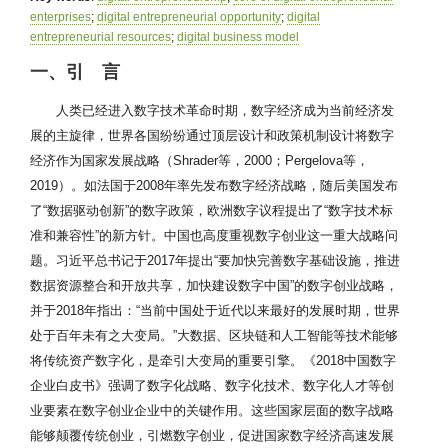
enterprises
;
digital entrepreneurial opportunity
;
digital
entrepreneurial resources
;
digital business model
一、引 言
人类已经进入数字技术革命时期，数字经济成为当前经济发
展的主旋律，世界各国纷纷通过顶层设计和政策机制设计将数字
经济作为国家发展战略（Shrader等，2000；Pergelova等，
2019）。如法国于2008年率先发布数字经济战略，随后美国发布
了“数据驱动创新”的数字政策，欧洲数字议程提出了“数字技术标
准和兼容性”的新方针。中国也高度重视数字创业这一重大战略问
题。习近平总书记于2017年提出“要加快完善数字基础设施，推进
数据资源整合和开放共享，加快建设数字中国”的数字创业战略，
并于2018年指出：“当前中国处于近代以来最好的发展时期，世界
处于百年未有之大变局。”大数据、区块链和人工智能等技术能够
将传统资产数字化，是牵引大变局的重要引擎。《2018中国数字
企业白皮书》强调了数字化战略、数字化技术、数字化人才等创
业要素在数字创业企业中的关键作用。这些国家层面的数字战略
能够颠覆传统创业，引燃数字创业，促进国家数字经济高速发展