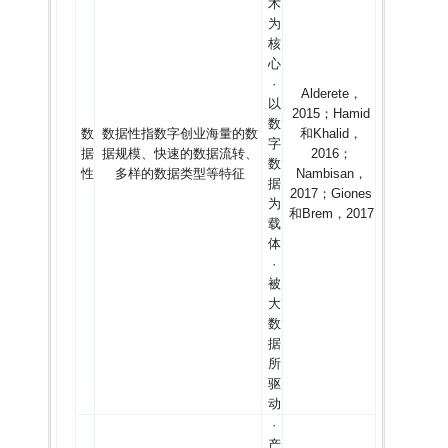
术
为
核
心
·
Alderete，
以
2015；Hamid
数
数
数据性指数字创业海量的数
和Khalid，
字
据
据规模、快速的数据流转、
2016；
数
性
多样的数据类型等特征
Nambisan，
据
2017；Giones
为
和Brem，2017
载
体
·
被
大
数
据
所
驱
动
·
产