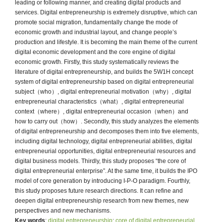
leading or following manner, and creating digital products and
services. Digital entrepreneurship is extremely disruptive, which can
promote social migration, fundamentally change the mode of
economic growth and industrial layout, and change people’s
production and lifestyle. It is becoming the main theme of the current
digital economic development and the core engine of digital
economic growth. Firstly, this study systematically reviews the
literature of digital entrepreneurship, and builds the 5W1H concept
system of digital entrepreneurship based on digital entrepreneurial
subject（who）, digital entrepreneurial motivation（why）, digital
entrepreneurial characteristics（what）, digital entrepreneurial
context（where）, digital entrepreneurial occasion（when）and
how to carry out（how）. Secondly, this study analyzes the elements
of digital entrepreneurship and decomposes them into five elements,
including digital technology, digital entrepreneurial abilities, digital
entrepreneurial opportunities, digital entrepreneurial resources and
digital business models. Thirdly, this study proposes “the core of
digital entrepreneurial enterprise”. At the same time, it builds the IPO
model of core generation by introducing I-P-O paradigm. Fourthly,
this study proposes future research directions. It can refine and
deepen digital entrepreneurship research from new themes, new
perspectives and new mechanisms.
Key words
:
digital entrepreneurship
;
core of digital entrepreneurial