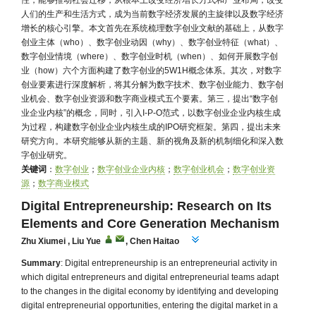
性，能够推动社会迁移，从根本上改变经济增长方式和产业布局，改变
人们的生产和生活方式，成为当前数字经济发展的主旋律以及数字经济
增长的核心引擎。本文首先在系统梳理数字创业文献的基础上，从数字
创业主体（who）、数字创业动因（why）、数字创业特征（what）、
数字创业情境（where）、数字创业时机（when）、如何开展数字创
业（how）六个方面构建了数字创业的5W1H概念体系。其次，对数字
创业要素进行深度解析，将其分解为数字技术、数字创业能力、数字创
业机会、数字创业资源和数字商业模式五个要素。第三，提出“数字创
业企业内核”的概念，同时，引入I-P-O范式，以数字创业企业内核生成
为过程，构建数字创业企业内核生成的IPO研究框架。第四，提出未来
研究方向。本研究能够从新的主题、新的视角及新的机制细化和深入数
字创业研究。
关键词
：
数字创业
；
数字创业企业内核
；
数字创业机会
；
数字创业资
源
；
数字商业模式
Digital Entrepreneurship: Research on Its
Elements and Core Generation Mechanism
Zhu Xiumei
,
Liu Yue
,
Chen Haitao
Summary
: Digital entrepreneurship is an entrepreneurial activity in
which digital entrepreneurs and digital entrepreneurial teams adapt
to the changes in the digital economy by identifying and developing
digital entrepreneurial opportunities, entering the digital market in a