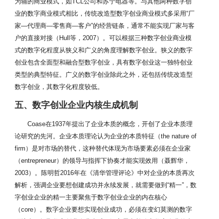
为辅的商业模式，如TCL公司和苏宁电器等。与其他两种数字创
业的数字商业模式相比，传统改造型数字创业商业模式多采用“厂
家—代理商—零售商—客户”的经营链条，通常不能实现厂家与客
户的直接对接（Hull等，2007）。可以根据三种数字创业商业模
式的数字化程度从狭义和广义的角度理解数字创业。狭义的数字
创业包含全面型和融合型数字创业，具有数字创业这一独特创业
类型的典型特征。广义的数字创业除此之外，还包括传统改造型
数字创业，其数字化程度较低。
五、数字创业企业内核生成机制
Coase在1937年提出了企业本质的概念，开创了企业本质理
论研究的先河。企业本质理论认为企业的本质特征（the nature of
firm）是对市场的替代，这种替代体现为市场要素必须在企业家
（entrepreneur）的领导与指挥下协奏才能实现效用（聂辉华，
2003）。陈明哲2016年在《清华管理评论》中对企业的本质再次
解析，强调企业要想创建成功并永续发展，就需要做到“精一”，数
字创业企业的精一主要聚焦于数字创业企业的内在核心
（core）。数字企业要想实现创业成功，必须在变幻莫测的数字