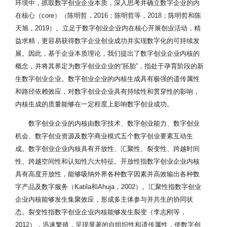
环境中，抓取数字创业企业本质，深入思考并确立数字企业的内
在核心（core）（陈明哲，2016；陈明哲等，2018；陈明哲和陈
天旭，2019）。立足于数字创业企业内在核心开展创业活动，精
益求精，更容易获得数字企业创业成功并实现数字化的可持续发
展。因此，基于企业本质理论，我们提出了数字创业企业内核的
概念，并将其界定为数字创业企业的“胚胎”，指处于孕育阶段的新
生数字创业企业。数字创业企业的内核生成具有极强的遗传属性
和路径依赖效应，对数字创业企业具有持续性和贯穿性的影响，
内核生成的质量能够在一定程度上影响数字创业成功。
数字创业企业的内核由数字技术、数字创业能力、数字创业
机会、数字创业资源及数字商业模式五个数字创业要素互动生
成。数字创业企业内核具有开放性、汇聚性、裂变性、跨越时间
性、跨越空间性和认知性六大特征。开放性指数字创业企业内核
具有高度开放性，能够吸纳外界各种数字因素并高效输出各种数
字产品及数字服务（Katila和Ahuja，2002）。汇聚性指数字创业
企业内核能够发生集聚效应，形成多主体参与并共生的协同状
态。裂变性指数字创业企业内核能够发生裂变（李志刚等，
2012），迅速繁殖，呈现显著的自组织性和遗传属性，使数字创