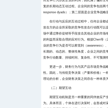
而竞争行为涉及企业的利润，因此属于偏好互
复的长期动态互动过程。企业间的竞争包括两个层
response dyads）；第二层面是企业竞争
在行动与反应的互动过程中，任何企业都
攻击方的企业所采取的竞争性攻击行动既可以
场中通过降价促销等手段攻击其他企业的市场
的利益而采取合理的应对行为。根据Chen等（
业的竞争行为是否可以察觉到（awareness）、竞
长期的、动态的、整体性角度，企业之间的竞
竞争行动数量、持续时间、复杂性、不可预测
更进一步，财务行为与其产品市场竞争战
性。因此，与传统竞争决策（产量和价格）一
理论的分析，企业财务决策之间存在一种本质为
（二）期望互动
期望互动机制是另一种重要的同伴效应产
为。具体而言，个体在进行决策时，会形成对