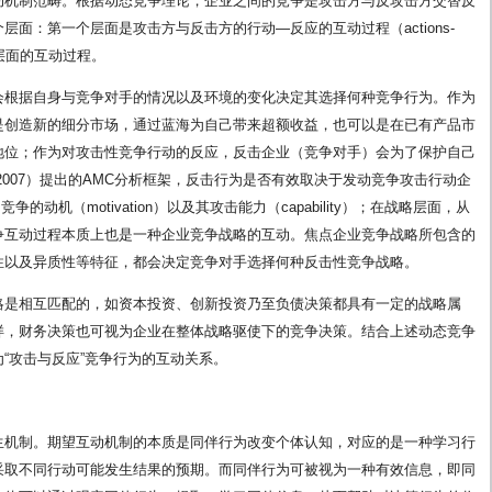
动机制范畴。根据动态竞争理论，企业之间的竞争是攻击方与反攻击方交替反
面：第一个层面是攻击方与反击方的行动—反应的互动过程（actions-
战略层面的互动过程。
会根据自身与竞争对手的情况以及环境的变化决定其选择何种竞争行为。作为
是创造新的细分市场，通过蓝海为自己带来超额收益，也可以是在已有产品市
地位；作为对攻击性竞争行动的反应，反击企业（竞争对手）会为了保护自己
2007）提出的AMC分析框架，反击行为是否有效取决于发动竞争攻击行动企
争的动机（motivation）以及其攻击能力（capability）；在战略层面，从
争互动过程本质上也是一种企业竞争战略的互动。焦点企业竞争战略所包含的
性以及异质性等特征，都会决定竞争对手选择何种反击性竞争战略。
略是相互匹配的，如资本投资、创新投资乃至负债决策都具有一定的战略属
样，财务决策也可视为企业在整体战略驱使下的竞争决策。结合上述动态竞争
“攻击与反应”竞争行为的互动关系。
生机制。期望互动机制的本质是同伴行为改变个体认知，对应的是一种学习行
采取不同行动可能发生结果的预期。而同伴行为可被视为一种有效信息，即同