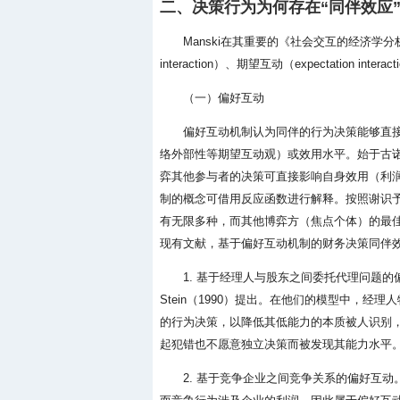
二、决策行为为何存在“同伴效应
Manski在其重要的《社会交互的经济学分
interaction）、期望互动（expectation intera
（一）偏好互动
偏好互动机制认为同伴的行为决策能够直
络外部性等期望互动观）或效用水平。始于古
弈其他参与者的决策可直接影响自身效用（利
制的概念可借用反应函数进行解释。按照谢识
有无限多种，而其他博弈方（焦点个体）的最
现有文献，基于偏好互动机制的财务决策同伴
1. 基于经理人与股东之间委托代理问题的偏
Stein（1990）提出。在他们的模型中，
的行为决策，以降低其低能力的本质被人识别
起犯错也不愿意独立决策而被发现其能力水平
2. 基于竞争企业之间竞争关系的偏好互