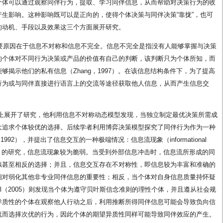
个体可以通过观察同伴行为，提取、学习同伴信息，从而帮助对决策行为的收
生影响。这种影响既可以是正向的，使得个体决策与同伴决策“靠拢”，也可
的动机、手段以及效果这三个方面展开研究。
主要原因在于信息不对称和信息不完全。信息不完全是指没有人能够掌握与决策
的个体对不同行为决策或产品的价值有自己的判断，该判断只为个体所知，而
揭示他们的私有信息（Zhang，1997）。在该信息结构条件下，为了提高
行为或与同伴直接进行语言上的交流等途径获取他人信息，从而产生信息交
）较早从理论上展开了研究，他利用信息不对称动态模型发现，当独立制定最优决策所需成
大追求个体较优的选择。后续学者利用博弈决策模型探究了同伴行为作为一种
92），并提出了信息交互的一种极端情况：信息流现象（informational
i等（1992）的研究，信息流现象较为脆弱。当受到外部信息冲击时，信息流所形成的同
似甚至相反的选择；并且，信息交互存在不对称性，即信息较为丰富和准确的
相对弱化其他非专业同伴信息的重要性；相反，当个体对自身信息质量持怀疑
ll（2005）则发现当个体为遵守贝叶斯信念准则的理性个体，并且遵从社会规
异质性的个体在观察他人行动之后，利用推断所得同伴信息可能会导致负向信
流而选择次优的行为，因此个体的期望异质性同样可能导致同伴效应的产生。