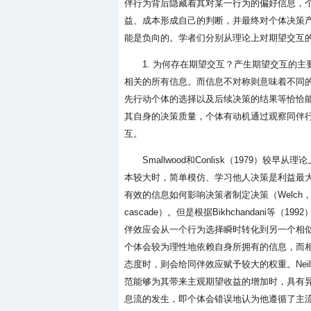
伴行为背后隐藏着其对某一行为的偏好信息，
益、成本形成自己的判断，并最终对个体决策产
能是负向的。学者们分别从理论上对期望交互
1. 为何存在期望交互？产生期望交互的
相关的所有信息。而信息不对称则意味着不同
先行动个体的选择以及后续决策的结果等恰恰能够
其自身的决策质量，个体有动机通过观察同伴
互。
Smallwood和Conlisk（1979
本较大时，简单模仿、学习他人决策是利益最
有效的信息如何影响决策者制定决策（Welch，19
cascade）。但是根据Bikhchandan
伴效应会从一个行为选择瞬时转化到另一个相
个体会较为理性地依赖自身所拥有的信息，而
态度时，则会给同伴效应赋予较大的权重。Nei
范能够为其带来主观期望收益的增加时，具有
息流的发生，即个体会错误地认为他遵循了主