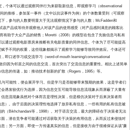
，个体可以通过观察同伴行为来获取新信息，即观察学习（observational
）发现随着时间的推移，参加某一事件（文中以抗议事件为例）的个体数量受到（可观察
下，参与的人数要明显大于无法观察情况下参与的人数；McFadden和
自己尝试该产品或等待并观察他人对该产品的使用感受（对产品感到满意的顾客比
有助于大众产品的销售；Moretti（2008）的模型在包含了先验信息与私有
可以通过观察电影票房来推断有关电影质量的同伴信息。个体为了尽可能提高
度赋予不同的权重，这些现象都揭示了观察学习能够导致同伴效应。个体还可
流学习（word-of-mouth learning/conversational
就将空调的扩散归因为邻居之间的信息交流，首次突出了交流信息的重要性。相比上述简单
息的传递，如：推动技术创新的扩散（Rogers，1995）等。
动机与可能性，便会展开学习。但是学习是否能够带来预期的效果，这是学者们
定会诱发较优行为选择，因为信息交互可能导致信息流现象从而屏蔽了大量有
。信息流现象虽然对个体而言是理性决策，但是模仿决策对于后来决策者而
信息）。由于后面的决策理性地选择了放弃私有信息，一些有用的私有信息被
Bikhchandani等，1998）。对于语言交流，最大的障碍在于决策者无法
方面，潜在竞争者可能通过对话获取关于决策的有用信息，从而反过来侵蚀对
信息；另一方面，即使一方传递真实的信息，但是接收方由于很难保证从该“廉