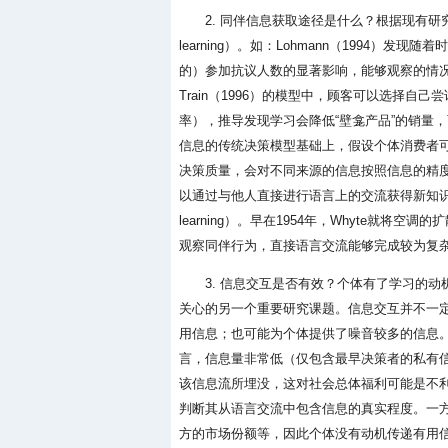
2. 同伴信息获取途径是什么？根据现有研究
learning）。如：Lohmann（1994
的）参加抗议人数的显著影响，能够观察的情况
Train（1996）的模型中，顾客可以选择
率），推导发现学习会降低“壁龛产品”的销量，而
信息的传统决策模型基础上，假设个体消费者
决策质量，会对不同来源的信息按照信息的精
以通过与他人直接进行语言上的交流获得新知识，即口述学习或交
learning）。早在1954年，Whyte
观察同伴行为，直接语言交流能够完成较为复杂信
3. 信息交互是否有效？个体有了学习的
关心的另一个重要研究课题。信息交互并不一
用信息；也可能为个体提供了噪音较多的信息
言，信息量非常低（仅包含最早决策者的私有
该信息流所埋没，这对社会总体福利可能是不利的（
判断其从语言交流中包含信息的真实程度。一
方的市场份额等，因此个体没有动机传递有用