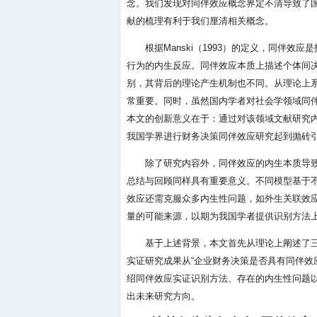
念。我们发现对同伴效应概念界定不清导致了
献的梳理有利于我们厘清相关概念。
根据Manski（1993）的定义，同伴
行为的内生反应。同伴效应本质上描述个体间
别，其背后的理论产生机制也不同。从理论上
常重要。同时，虽然国内学者对社会学领域同
本文的创新意义在于：通过对该领域文献研究
我国学界进行财务决策同伴效应研究起到抛砖
除了研究内容外，同伴效应的内生本质导致
总结与回顾同样具有重要意义。不同模型基于
效应还需克服众多内生性问题，如外生关联效
量的可能来源，以期为我国学者提供识别方法
基于上述背景，本文首先从理论上阐述了
实证研究成果从“企业财务决策是否具有同伴效
绍同伴效应实证识别方法、存在的内生性问题
出未来研究方向。