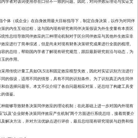
国内学者对该词使用存在口径不一致的问题。因此，对同伴效应理论与实证文
效应是指个体（或企业）在自身效用最大目标指导下，制定自身决策，以作为对同伴
决策的内生互动过程，这与国内现有研究将同伴决策假设为外生变量有本质区
系统性总结导致同伴效应的三种理论机制对于区分同伴效应与其他外生效应非
伴效应进行了简单综述，但是尚未对现有财务决策研究成果进行全面的梳理。
内容的总结，帮助国内学者了解现有研究规范，跟踪最新研究前沿与动态，为
引玉的作用。
采用传统计量工具如OLS法和固定效应模型失效，因此对实证识别方法进行
不同的假设，适用不同的情形，具有不同的识别条件。为了识别真正内生同伴
应和自选择问题等。本文不仅介绍了各自问题相应对策，还总结了构建工具变
上的借鉴。
三种能够导致财务决策同伴效应的理论机制；在此基础上进一步对国内外现有
应”以及“企业财务决策同伴效应产生机制”两个方面进行系统总结，接着简要介
以及解决方法，并对方法优缺点进行评价，最后总结现有研究现状与趋势和指