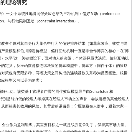
”的理论研究
析》一文中系统性地将同伴效应总结为三种机制：偏好互动（preference
ction）与行动限制互动（constraint interaction）。
接改变个体对其自身行为集合中行为的偏好排序结果（如花车效应、收益与网
诺产量模型和伯川德定价模型，偏好互动机制一直是非合作博弈的核心：在“博
润）水平”这一关键假设下，面对他人的决策，个体选择最优决策。偏好互动机
予的定义，反应函数是指连续决策的博弈模型中，博弈方（同伴个体）的策略
佳对策也有无限多种，两者决策之间构成的连续函数关系称为反应函数。根据
效应模型又可以分为两类：
好互动。该类基于管理者声誉的同伴效应模型最早由Scharfstein和
经理人特别是能力低的经理人考虑其在经理人市场上的声誉，会故意模仿其他经理人
，从而损害其效用的风险。其背后的逻辑是：宁愿隐藏在人群中，跟着大家一
。
动。企业作为盈利组织，其重要目标之一就是战胜竞争对手，保持其市场力量。