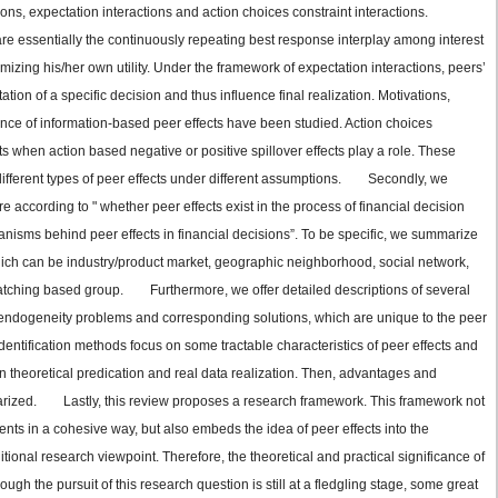
ons, expectation interactions and action choices constraint interactions.
 are essentially the continuously repeating best response interplay among interest
imizing his/her own utility. Under the framework of expectation interactions, peers’
tion of a specific decision and thus influence final realization. Motivations,
nce of information-based peer effects have been studied. Action choices
ts when action based negative or positive spillover effects play a role. These
different types of peer effects under different assumptions. Secondly, we
e according to " whether peer effects exist in the process of financial decision
nisms behind peer effects in financial decisions”. To be specific, we summarize
which can be industry/product market, geographic neighborhood, social network,
matching based group. Furthermore, we offer detailed descriptions of several
al endogeneity problems and corresponding solutions, which are unique to the peer
 identification methods focus on some tractable characteristics of peer effects and
heoretical predication and real data realization. Then, advantages and
rized. Lastly, this review proposes a research framework. This framework not
ments in a cohesive way, but also embeds the idea of peer effects into the
tional research viewpoint. Therefore, the theoretical and practical significance of
ough the pursuit of this research question is still at a fledgling stage, some great