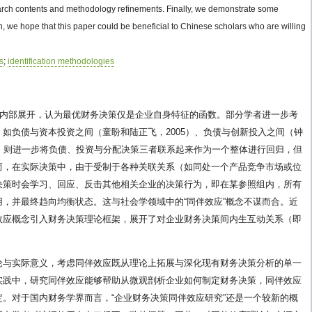
arch contents and methodology refinements. Finally, we demonstrate some
n, we hope that this paper could be beneficial to Chinese scholars who are willing
ts
;
identification methodologies
”内部展开，认为最优财务决策仅是企业自身特征的函数。部分学者进一步考
如负债与资本投资之间（童盼和陆正飞，2005）、负债与创新投入之间（钟
2010）则进一步将负债、投资与分配决策三者联系起来作为一个整体进行回归，但
而，在实际决策中，由于受制于各种关联关系（如同处一个产品竞争市场或位
决策时会学习、回应、反击其他相关企业的决策行为，即在某参照组内，所有
，并最终趋向均衡状态。这与社会学领域中的“同伴效应”概念不谋而合。近
效应概念引入财务决策理论框架，展开了对企业财务决策间内生互动关系（即
论与实际意义，考虑同伴效应既从理论上拓展与深化现有财务决策分析的单一
实践中，研究同伴效应能够帮助从微观剖析企业如何制定财务决策，同伴效应
。对于国内财务学界而言，“企业财务决策同伴效应研究”还是一个较新的概