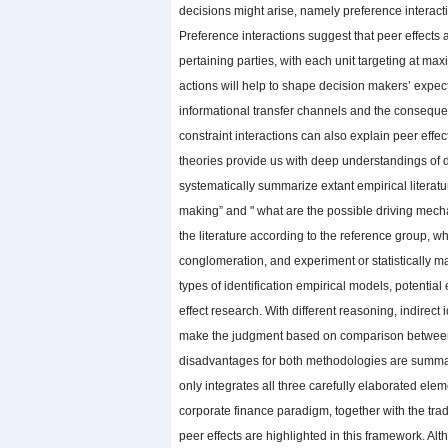
decisions might arise, namely preference interacti
Preference interactions suggest that peer effects
pertaining parties, with each unit targeting at max
actions will help to shape decision makers’ expecta
informational transfer channels and the conseque
constraint interactions can also explain peer effec
theories provide us with deep understandings of 
systematically summarize extant empirical literatur
making” and " what are the possible driving mecha
the literature according to the reference group, 
conglomeration, and experiment or statistically 
types of identification empirical models, potenti
effect research. With different reasoning, indirect
make the judgment based on comparison between t
disadvantages for both methodologies are summa
only integrates all three carefully elaborated ele
corporate finance paradigm, together with the tradi
peer effects are highlighted in this framework. Alth