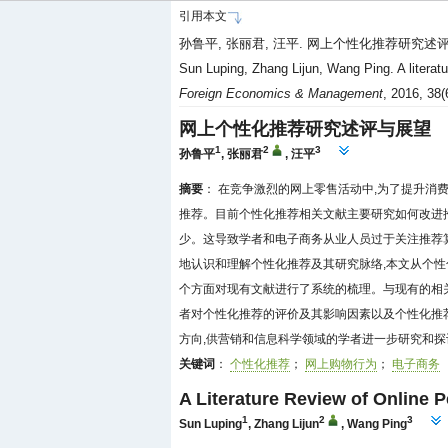
引用本文
孙鲁平, 张丽君, 汪平. 网上个性化推荐研究述评与展望[
Sun Luping, Zhang Lijun, Wang Ping. A literat
Foreign Economics & Management
, 2016, 38
网上个性化推荐研究述评与展望
1
2
3
孙鲁平
,
张丽君
,
汪平
摘要
： 在竞争激烈的网上零售活动中,为了提升消
推荐。目前个性化推荐相关文献主要研究如何改进
少。这导致学者和电子商务从业人员过于关注推荐
地认识和理解个性化推荐及其研究脉络,本文从个
个方面对现有文献进行了系统的梳理。与现有的相
者对个性化推荐的评价及其影响因素以及个性化推
方向,供营销和信息科学领域的学者进一步研究和探
关键词
：
个性化推荐
；
网上购物行为
；
电子商务
A Literature Review of Online
1
2
3
Sun Luping
,
Zhang Lijun
,
Wang Ping