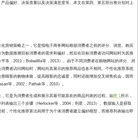
、产品偏好、决策质量以及决策满意度等。本文在第四、第五部分将分别对上
性化营销策略之一，它是指电子商务网站根据消费者之前的评分、浏览、购买
行为数据推测目标消费者的需求和偏好，然后在目标消费者访问网站时为其推
，2011；Bobadilla等，2013）。由于不同消费者在购物网站的评分、浏
位消费者访问网站时，网站向其展示的推荐商品也各不相同。个性化推荐系统
改善顾客的购物体验，提高顾客的忠诚度，同时还能增加交叉销售机会，因而
n等，2002；Pathak等，2010）。
生，它是为消费者生成和展示其最可能喜欢的商品列表的过程。如
图 1
所示，
输出三个步骤（Herlocker等，2004；刑星，2013）。数据输入是获取
过程，个性化推荐算法则用于为个体消费者建立偏好模型，而推荐列表输出即