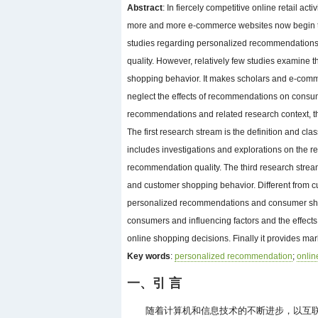
Abstract
: In fiercely competitive online retail a
more and more e-commerce websites now begin to
studies regarding personalized recommendations
quality. However, relatively few studies examin
shopping behavior. It makes scholars and e-comm
neglect the effects of recommendations on cons
recommendations and related research context, th
The first research stream is the definition and c
includes investigations and explorations on the 
recommendation quality. The third research strea
and customer shopping behavior. Different from cu
personalized recommendations and consumer shop
consumers and influencing factors and the effec
online shopping decisions. Finally it provides mar
Key words
:
personalized recommendation
;
onlin
一、引 言
随着计算机和信息技术的不断进步，以互