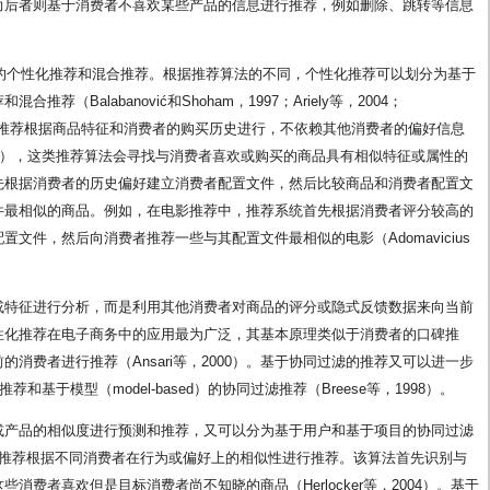
而后者则基于消费者不喜欢某些产品的信息进行推荐，例如删除、跳转等信息
滤的个性化推荐和混合推荐。根据推荐算法的不同，个性化推荐可以划分为基于
（Balabanović和Shoham，1997；Ariely等，2004；
）。基于内容的推荐根据商品特征和消费者的购买历史进行，不依赖其他消费者的偏好信息
eno等，1999），这类推荐算法会寻找与消费者喜欢或购买的商品具有相似特征或属性的
先根据消费者的历史偏好建立消费者配置文件，然后比较商品和消费者配置文
件最相似的商品。例如，在电影推荐中，推荐系统首先根据消费者评分较高的
文件，然后向消费者推荐一些与其配置文件最相似的电影（Adomavicius
或特征进行分析，而是利用其他消费者对商品的评分或隐式反馈数据来向当前
性化推荐在电子商务中的应用最为广泛，其基本原理类似于消费者的口碑推
消费者进行推荐（Ansari等，2000）。基于协同过滤的推荐又可以进一步
推荐和基于模型（model-based）的协同过滤推荐（Breese等，1998）。
或产品的相似度进行预测和推荐，又可以分为基于用户和基于项目的协同过滤
协同过滤推荐根据不同消费者在行为或偏好上的相似性进行推荐。该算法首先识别与
费者喜欢但是目标消费者尚不知晓的商品（Herlocker等，2004）。基于