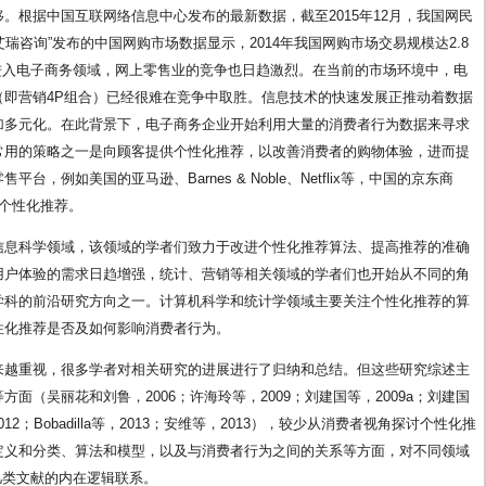
。根据中国互联网络信息中心发布的最新数据，截至2015年12月，我国网民
“艾瑞咨询”发布的中国网购市场数据显示，2014年我国网购市场交易规模达2.8
业进入电子商务领域，网上零售业的竞争也日趋激烈。在当前的市场环境中，电
（即营销4P组合）已经很难在竞争中取胜。信息技术的快速发展正推动着数据
加多元化。在此背景下，电子商务企业开始利用大量的消费者行为数据来寻求
常用的策略之一是向顾客提供个性化推荐，以改善消费者的购物体验，进而提
例如美国的亚马逊、Barnes & Noble、Netflix等，中国的京东商
个性化推荐。
信息科学领域，该领域的学者们致力于改进个性化推荐算法、提高推荐的准确
用户体验的需求日趋增强，统计、营销等相关领域的学者们也开始从不同的角
学科的前沿研究方向之一。计算机科学和统计学领域主要关注个性化推荐的算
性化推荐是否及如何影响消费者行为。
来越重视，很多学者对相关研究的进展进行了归纳和总结。但这些研究综述主
面（吴丽花和刘鲁，2006；许海玲等，2009；刘建国等，2009a；刘建国
012；Bobadilla等，2013；安维等，2013），较少从消费者视角探讨个性化推
定义和分类、算法和模型，以及与消费者行为之间的关系等方面，对不同领域
几类文献的内在逻辑联系。