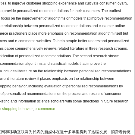
ctivities, to improve customer shopping experience and cultivate consumer loyalty,
 provide personalized recommendations for their customers. The earliest
 focus on the improvement of algorithms or models that improve recommendation
e the relationship between personalized recommendations and customer online
erce practioners place more emphasis on recommendation algorithm itself but
umers and e-commerce websites. To help people better understand personalized
is paper comprehensively reviews related literature in three research streams.
lassification of personalized recommendations. The second research stream
recommendation algorithms and statistical models that improve the
m includes literature on the relationship between personalized recommendations
rrent literature review, it places emphasis on the relationship between
ping behavior, including evaluation of personalized recommendations by
ts of personalized recommendations on the process and results of consumer
keting and information science scholars with some directions in future research.
e shopping behavior
;
e-commerce
联网和移动互联网为代表的新媒体在近十多年里得到了迅猛发展，消费者传统