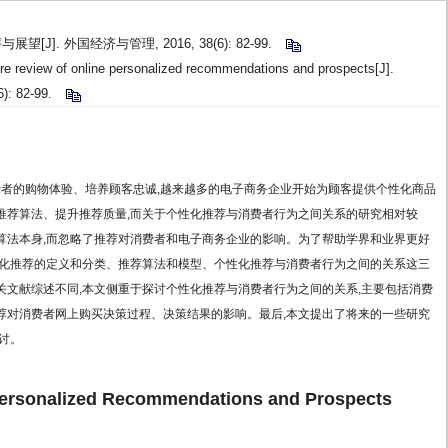
J]. 外国经济与管理, 2016, 38(6): 82-99.
ure review of online personalized recommendations and prospects[J].
(6): 82-99.
费者的购物体验、培养顾客忠诚,越来越多的电子商务企业开始为顾客提供个性化商品
推荐算法、提升推荐质量,而关于个性化推荐与消费者行为之间关系的研究相对较
算法本身,而忽略了推荐对消费者和电子商务企业的影响。为了帮助学界和业界更好
性化推荐的定义和分类、推荐算法和模型、个性化推荐与消费者行为之间的关系这三
关文献综述不同,本文侧重于探讨个性化推荐与消费者行为之间的关系,主要包括消费
荐对消费者网上购买决策过程、决策结果的影响。最后,本文提出了将来的一些研究
讨。
 Personalized Recommendations and Prospects