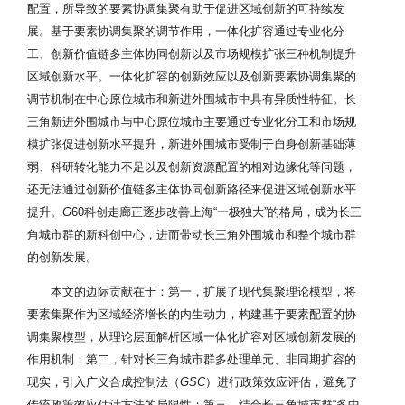
配置，所导致的要素协调集聚有助于促进区域创新的可持续发
展。基于要素协调集聚的调节作用，一体化扩容通过专业化分
工、创新价值链多主体协同创新以及市场规模扩张三种机制提升
区域创新水平。一体化扩容的创新效应以及创新要素协调集聚的
调节机制在中心原位城市和新进外围城市中具有异质性特征。长
三角新进外围城市与中心原位城市主要通过专业化分工和市场规
模扩张促进创新水平提升，新进外围城市受制于自身创新基础薄
弱、科研转化能力不足以及创新资源配置的相对边缘化等问题，
还无法通过创新价值链多主体协同创新路径来促进区域创新水平
提升。
G
60科创走廊正逐步改善上海“一极独大”的格局，成为长三
角城市群的新科创中心，进而带动长三角外围城市和整个城市群
的创新发展。
本文的边际贡献在于：第一，扩展了现代集聚理论模型，将
要素集聚作为区域经济增长的内生动力，构建基于要素配置的协
调集聚模型，从理论层面解析区域一体化扩容对区域创新发展的
作用机制；第二，针对长三角城市群多处理单元、非同期扩容的
现实，引入广义合成控制法（
GSC
）进行政策效应评估，避免了
传统政策效应估计方法的局限性；第三，结合长三角城市群“多中