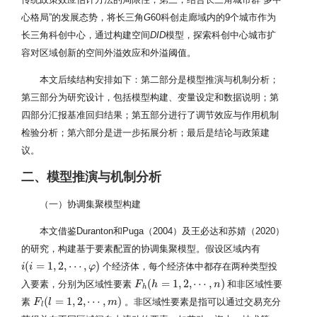
心格局”的发展态势，将长三角
G
60科创走廊域内的9个城市作为
长三角科创中心，通过构建空间
DID
模型，探索科创中心城市扩
容对区域创新的空间外溢效应和外溢阈值。
本文后续结构安排如下：第二部分是模型推演与机制分析；
第三部分为研究设计，包括模型构建、变量设定和数据说明；第
四部分汇报基准回归结果；第五部分进行了调节效应与作用机制
检验分析；第六部分是进一步拓展分析；最后是结论与政策建
议。
二、模型推演与机制分析
（一）协调集聚模型构建
本文借鉴Duranton和Puga（2004）及王必达和苏婧（2020）
的研究，构建基于要素配置的协调集聚模型。假设区域内有
(
=
1
,
2
,
⋯
,
)
个经济体，每个经济体中都存在两种类型投
i
i
(
i
=
i
1
,
2
,
⋯
,
φ
)
φ
(
=
1
,
2
,
⋯
,
)
入要素，分别为区域性要素
和非区域性要
F
F
h
(
h
h
=
1
,
2
,
⋯
,
n
)
n
h
(
=
1
,
2
,
⋯
,
)
素
。非区域性要素是指可以通过交易充分
F
F
l
(
l
=
l
1
,
2
,
⋯
,
m
)
m
l