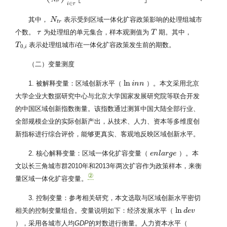
t
r
∈
i
τ
其中，
表示受到区域一体化扩容政策影响的处理组城市
N
N
t
r
t
r
个数。
为处理组的单元集合，样本观测值为
期。其中，
τ
τ
T
T
表示处理组城市
i
在一体化扩容政策发生前的期数。
T
T
0
,
i
0
,
i
（二）变量测度
ln
1. 被解释变量：区域创新水平（
）。本文采用北京
ln
i
n
i
n
n
n
大学企业大数据研究中心与北京大学国家发展研究院等联合开发
的中国区域创新指数衡量。该指数通过测算中国大陆全部行业、
全部规模企业的实际创新产出，从技术、人力、资本等多维度创
新指标进行综合评价，能够更真实、客观地反映区域创新水平。
2. 核心解释变量：区域一体化扩容变量（
）。本
e
e
n
n
l
l
a
a
r
g
r
e
g
e
文以长三角城市群2010年和2013年两次扩容作为政策样本，来衡
②
量区域一体化扩容变量。
3. 控制变量：参考相关研究，本文选取与区域创新水平密切
ln
相关的控制变量组合。变量说明如下：经济发展水平（
ln
d
d
e
e
v
v
），采用各城市人均
GDP
的对数进行衡量。人力资本水平（