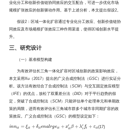
业化分工和创新价值链协同效应的交互配合，可进一步优化市场
规模扩张效应的创新驱动作用。基于上述分析，本文提出假设2。
假设2：区域一体化扩容通过专业化分工效应、创新价值链协
同效应及市场规模扩张效应三种作用渠道，使得区域创新水平提
升。
三、研究设计
（一）基准模型构建
为有效评估长三角一体化扩容对区域创新的政策影响效应，
本文采用Xu（2017）提出的广义合成控制法（
GSC
）进行实证分
析。该方法有效结合了合成控制法（
SCM
）与交互固定效应模型
（
IFE
）的优点，放松了双重差分法（
DID
）对于平行趋势的假
定，突破了合成控制法（
SCM
）只能评估单个处理单元和单期政
策的局限，进而有效评估长三角城市群多个城市非同期扩容的政
策效应。广义合成控制法（
GSC
）的模型设定如下：
′
′
=
+
+
+
+
(17)
i
i
n
n
n
n
i
t
=
ξ
i
t
+
δ
ξ
i
t
e
n
a
l
δ
r
g
e
e
i
t
n
+
a
x
l
i
t
r
′
β
g
+
e
λ
i
′
f
t
+
ε
x
i
t
β
λ
f
ε
i
t
i
t
i
t
i
t
t
i
t
i
t
i