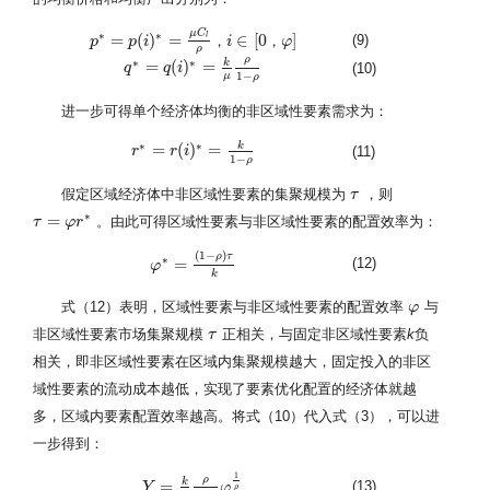
μ
C
∗
∗
=
(
)
=
∈
[
0
]
l
(9)
，
，
p
p
i
i
φ
p
∗
=
p
(
i
)
∗
=
μ
C
l
ρ
，
i
∈
[
0
，
φ
]
ρ
ρ
∗
∗
k
=
(
)
=
(10)
q
q
∗
=
q
(
q
i
)
∗
i
=
k
μ
ρ
1
−
ρ
1
−
μ
ρ
进一步可得单个经济体均衡的非区域性要素需求为：
∗
∗
k
=
(
)
=
(11)
r
r
∗
=
r
(
i
)
r
∗
i
=
k
1
−
ρ
1
−
ρ
假定区域经济体中非区域性要素的集聚规模为
，则
τ
τ
∗
=
。由此可得区域性要素与非区域性要素的配置效率为：
τ
τ
=
φ
r
∗
φ
r
(
1
−
)
ρ
τ
∗
=
(12)
φ
φ
∗
=
(
1
−
ρ
)
τ
k
k
式（12）表明，区域性要素与非区域性要素的配置效率
与
φ
φ
非区域性要素市场集聚规模
正相关，与固定非区域性要素
k
负
τ
τ
相关，即非区域性要素在区域内集聚规模越大，固定投入的非区
域性要素的流动成本越低，实现了要素优化配置的经济体就越
多，区域内要素配置效率越高。将式（10）代入式（3），可以进
一步得到：
1
ρ
k
=
(13)
Y
Y
=
k
μ
ρ
1
−
ρ
φ
1
φ
ρ
ρ