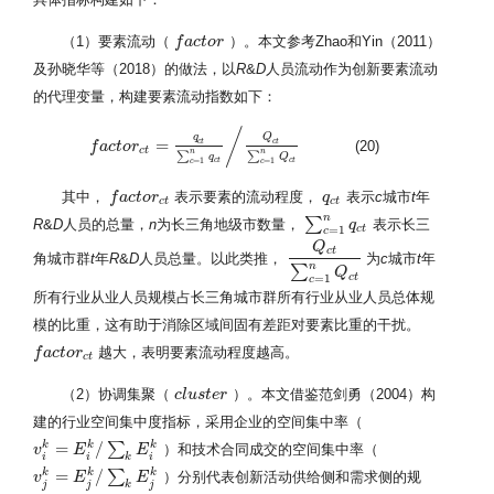
（1）要素流动（
）。本文参考Zhao和Yin（2011）
f
f
a
a
c
c
t
o
t
r
o
r
及孙晓华等（2018）的做法，以
R
&
D
人员流动作为创新要素流动
的代理变量，构建要素流动指数如下：
/
q
Q
=
c
t
c
t
(20)
f
f
a
a
c
c
t
o
t
r
o
c
r
t
=
q
c
t
∑
c
=
1
n
q
c
t
/
Q
c
t
∑
c
=
1
n
Q
c
t
c
t
n
n
∑
∑
q
Q
=
1
=
1
c
t
c
t
c
c
其中，
表示要素的流动程度，
表示
c
城市
t
年
f
f
a
a
c
c
t
o
t
r
o
c
r
t
q
q
c
t
c
t
c
t
n
∑
R
&
D
人员的总量，
n
为长三角地级市数量，
表示长三
∑
c
=
1
n
q
q
c
t
c
t
=
1
c
Q
c
t
角城市群
t
年
R
&
D
人员总量。以此类推，
为
c
城市
t
年
Q
c
t
∑
c
=
1
n
Q
c
t
n
∑
Q
c
t
=
1
c
所有行业从业人员规模占长三角城市群所有行业从业人员总体规
模的比重，这有助于消除区域间固有差距对要素比重的干扰。
越大，表明要素流动程度越高。
f
f
a
a
c
c
t
o
t
r
o
c
r
t
c
t
（2）协调集聚（
）。本文借鉴范剑勇（2004）构
c
c
l
l
u
u
s
s
t
t
e
e
r
r
建的行业空间集中度指标，采用企业的空间集中率（
=
/
k
k
k
∑
）和技术合同成交的空间集中率（
v
v
i
k
=
E
i
E
k
/
∑
k
E
i
k
E
k
i
i
i
=
/
k
k
k
∑
）分别代表创新活动供给侧和需求侧的规
v
v
j
k
=
E
j
E
k
/
∑
k
E
j
k
E
k
j
j
j