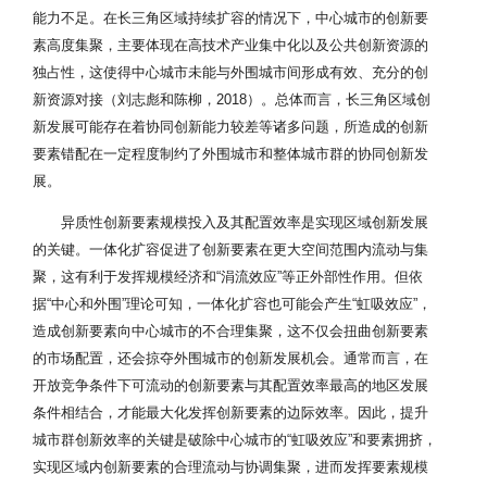
能力不足。在长三角区域持续扩容的情况下，中心城市的创新要
素高度集聚，主要体现在高技术产业集中化以及公共创新资源的
独占性，这使得中心城市未能与外围城市间形成有效、充分的创
新资源对接（刘志彪和陈柳，2018）。总体而言，长三角区域创
新发展可能存在着协同创新能力较差等诸多问题，所造成的创新
要素错配在一定程度制约了外围城市和整体城市群的协同创新发
展。
异质性创新要素规模投入及其配置效率是实现区域创新发展
的关键。一体化扩容促进了创新要素在更大空间范围内流动与集
聚，这有利于发挥规模经济和“涓流效应”等正外部性作用。但依
据“中心和外围”理论可知，一体化扩容也可能会产生“虹吸效应”，
造成创新要素向中心城市的不合理集聚，这不仅会扭曲创新要素
的市场配置，还会掠夺外围城市的创新发展机会。通常而言，在
开放竞争条件下可流动的创新要素与其配置效率最高的地区发展
条件相结合，才能最大化发挥创新要素的边际效率。因此，提升
城市群创新效率的关键是破除中心城市的“虹吸效应”和要素拥挤，
实现区域内创新要素的合理流动与协调集聚，进而发挥要素规模