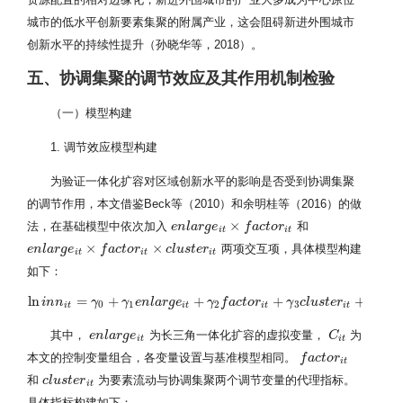
城市的低水平创新要素集聚的附属产业，这会阻碍新进外围城市
创新水平的持续性提升（孙晓华等，2018）。
五、协调集聚的调节效应及其作用机制检验
（一）模型构建
1. 调节效应模型构建
为验证一体化扩容对区域创新水平的影响是否受到协调集聚
的调节作用，本文借鉴Beck等（2010）和余明桂等（2016）的做
×
法，在基础模型中依次加入
和
e
e
n
n
l
l
a
a
r
g
r
e
g
i
t
e
×
f
a
c
t
o
f
r
a
i
t
c
t
o
r
i
t
i
t
×
×
两项交互项，具体模型构建
e
e
n
n
l
l
a
a
r
g
r
e
g
i
t
e
×
f
a
c
t
o
f
r
a
i
t
×
c
t
c
o
l
u
r
s
t
e
r
i
t
c
l
u
s
t
e
r
i
t
i
t
i
t
如下：
ln
=
+
+
+
+
ln
i
n
i
n
n
i
t
n
=
γ
0
+
γ
γ
1
e
n
l
a
r
γ
g
e
e
i
t
n
+
γ
l
a
2
f
r
a
g
c
e
t
o
r
i
t
+
γ
γ
3
c
f
l
u
a
s
c
t
t
e
o
r
i
r
t
+
γ
4
e
n
γ
l
a
c
r
g
l
e
u
i
s
t
×
t
f
e
a
r
c
t
o
r
i
t
×
γ
c
l
e
u
n
s
t
l
0
1
2
3
4
i
t
i
t
i
t
i
t
其中，
为长三角一体化扩容的虚拟变量，
为
e
e
n
n
l
l
a
a
r
g
r
e
g
i
t
e
C
C
i
t
i
t
i
t
本文的控制变量组合，各变量设置与基准模型相同。
f
f
a
a
c
c
t
o
t
r
o
i
t
r
i
t
和
为要素流动与协调集聚两个调节变量的代理指标。
c
c
l
l
u
u
s
s
t
t
e
e
r
i
r
t
i
t
具体指标构建如下：