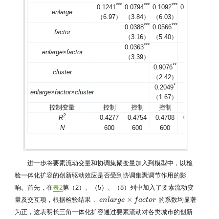
***
***
***
***
0.1241
0.0794
0.1092
0.0556
0.
enlarge
（6.97）
（3.84）
（6.03）
（3.56）
（0
***
***
0.0388
0.0566
0.0
factor
（3.16）
（5.40）
（5
***
0.0363
0.0
enlarge×factor
（3.39）
（4
**
0.9076
cluster
（2.42）
*
0.2049
enlarge×factor
×cluster
（1.67）
控制变量
控制
控制
控制
控制
2
R
0.4277
0.4754
0.4708
0.4498
0.
N
600
600
600
320
进一步将要素流动变量和协调集聚变量加入到模型中，以检
验一体化扩容的创新驱动效应是否受到协调集聚调节作用的影
响。首先，在
表2
第（2）、（5）、（8）列中加入了要素流动变
×
量及交互项，根据检验结果，
的系数均显著
e
e
n
n
l
l
a
a
r
g
r
e
g
×
e
f
a
c
t
f
o
r
a
c
t
o
r
为正，这表明长三角一体化扩容通过要素流动对各类城市的创新