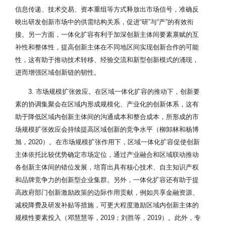
信息传递、技术交易、资本重组等方式释放出市场信号，准确反
映出研发创新市场中的供需结构关系，促进“研”与“产”的有效衔
接。另一方面，一体化扩容有利于加深创新主体间要素禀赋的互
补性和整体性，提高创新主体在不同地区间实现创新合作的可能
性，这有助于推动技术转移、经验交流和新型创新模式的涌现，
进而增强区域创新链的韧性。
3. 市场规模扩张效应。在区域一体化扩容的推动下，创新要
素的协调集聚会在区域内形成规模化、产业化的创新体系，这有
助于降低区域内创新主体间的沟通成本和整合成本，所形成的市
场规模扩张效应会持续提高区域创新的竞争水平（柳卸林和杨博
旭，2020）。在市场规模扩张作用下，区域一体化扩容促使创新
主体依托比较优势确定市场定位，通过产业融合和区域联动推动
各创新主体间的错位发展，培育出具有核心技术、自主知识产权
和品牌竞争力的创新型企业集群。另外，一体化扩容还有助于提
高政府部门创新激励政策的边际作用贡献，例如共享金融资源、
减税降费及研发补贴等措施，可更大程度激励区域内创新主体的
规模性要素投入（邓慧慧等，2019；刘胜等，2019）。此外，专