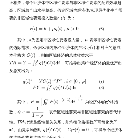
正相关，每个经济体中区域性要素与非区域性要素的配置效率越
高，区域总产出水平越高。假定区域内经济体
i
实现最优化生产需
要的非区域性要素投入数量
r
（
i
）为：
(
)
=
+
(
)
>
0
，
(6)
r
i
k
μ
q
i
μ
r
(
i
)
=
k
+
μ
q
(
i
)
，
μ
>
0
其中，
k
为固定非区域性要素投入量，
表示非区域性要素
μ
μ
(
)
的边际需求。假设区域内第
i
个经济体的产出
相对应的总成
q
q
(
i
i
)
(
)
本价格为
，则由区域经济的总体收益水平
C
C
(
i
)
i
φ
=
−
(
)
(
)
d
∫
，可推导出第
i
个经济体的最优产出
T
T
R
R
=
Y
−
∫
Y
0
φ
q
(
i
)
C
(
i
)
q
d
i
i
C
i
i
0
及总支出为：
∗
−
(
)
=
(
)
∈
[
0
]
ε
ε
，
，
(7)
q
i
Y
C
i
P
i
φ
q
(
i
)
∗
=
Y
C
(
i
)
−
ε
P
ε
，
i
∈
[
0
，
φ
]
φ
∗
=
(
)
(
)
d
∫
(8)
P
P
Y
Y
=
∫
0
φ
q
(
i
)
∗
q
C
i
(
i
)
d
C
i
i
i
0
1
[
]
−
(
−
1
)
φ
ε
1
−
ε
=
(
)
d
∫
其中，
为经济体
i
的价格指
P
P
=
[
∫
0
φ
P
(
i
)
−
P
(
ε
−
i
1
)
d
i
]
1
1
−
ε
i
0
1
=
数，令
，表示区域性要素与非区域性要素的替代弹
ε
ε
=
1
1
−
ρ
1
−
ρ
*
*
性。
TR
与
Y
满足线性相关关系，则均衡价格指数
P
可简化为
P
∗
(
)
(
)
−
(
)
=
0
=1。由竞争均衡时
，可得单个经济体
q
q
(
i
i
)
∗
C
C
(
i
)
i
−
C
l
r
(
i
C
)
=
0
r
i
l
的均衡价格和均衡产出分别为：