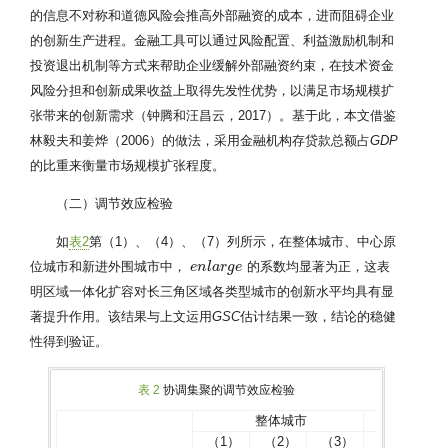
的信息不对称和道德风险会推高外部融资的成本，进而阻碍企业
的创新生产进程。金融工具可以通过风险配置、利益激励机制和
投资退出机制等方式来帮助企业缓解外部融资约束，在技术资金
风险分担和创新成果收益上取得先发性优势，以满足市场规模扩
张带来的创新需求（钟腾和汪昌云，2017）。基于此，本文借鉴
林毅夫和姜烨（2006）的做法，采用金融机构存贷款总额占
GDP
的比重来衡量市场规模扩张程度。
（二）调节效应检验
如
表2
第（1）、（4）、（7）列所示，在整体城市、中心原
位城市和新进外围城市中，
的系数均显著为正，这表
e
e
n
n
l
l
a
a
r
g
r
e
g
e
明区域一体化扩容对长三角区域各类型城市的创新水平均具有显
著提升作用。该结果与上文运用
GSC
估计结果一致，结论的稳健
性得到验证。
表 2
协调集聚的调节效应检验
整体城市
中心
（1）
（2）
（3）
（4）
（