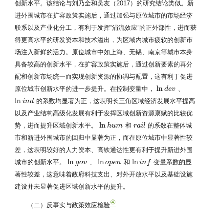
创新水平。该结论与刘乃全和吴友（2017）的研究结论类似。新
进外围城市在扩容政策实施后，通过加强与原位城市的市场经济
联系以及产业化分工，有利于发挥“涓流效应”的正外部性，进而获
得更高水平的研发资本和技术溢出，为区域内城市疲软的创新市
场注入新鲜的活力。原位城市中如上海、无锡、南京等城市本身
具备较高的创新水平，在扩容政策实施后，通过创新要素的再分
配和创新市场统一而实现创新资源的协调与配置，这有利于促进
ln
原位城市创新水平的进一步提升。在控制变量中，
、
ln
d
d
e
e
v
v
ln
的系数均显著为正，这表明长三角区域经济发展水平提高
ln
i
n
i
d
n
d
以及产业结构高级化发展有利于发挥区域创新资源禀赋的比较优
ln
势，进而提升区域创新水平。
和
的系数在整体城
ln
h
h
u
m
u
m
r
r
a
a
i
l
i
l
市和新进外围城市的回归中显著为正，而在原位城市中显著性较
差，这表明较好的人力资本、高铁通达性更有利于提升新进外围
ln
ln
ln
城市的创新水平。
、
和
变量系数的显
ln
g
g
o
o
v
v
ln
o
o
p
p
e
n
e
n
ln
i
n
i
f
n
f
著性较差，这意味着政府科技支出、对外开放水平以及基础设施
建设并未显著促进区域创新水平的提升。
④
（二）反事实与政策效应检验