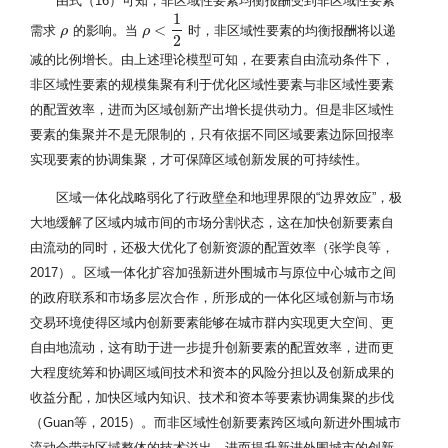
由式（16）可知，非区域性要素均衡报酬受到非区域性要素
1
<
需求
的影响。当
时，非区域性要素的均衡报酬将以递
ρ
ρ
ρ
ρ
<
1
2
2
减的比例增长。由上述理论模型可知，在要素自由流动条件下，
非区域性要素的规模集聚有利于优化区域性要素与非区域性要素
的配置效率，进而为区域创新产出增长提供动力。但是非区域性
要素的集聚并不是无限制的，只有依据不同区域要素边际回报率
实现要素的协调集聚，才可保障区域创新发展的可持续性。
区域一体化战略弱化了行政壁垒和地理界限的“边界效应”，极
大地缓解了区域内城市间的市场分割状态，这在加快创新要素自
由流动的同时，还极大优化了创新资源的配置效率（张学良等，
2017）。区域一体化扩容加强新进外围城市与原位中心城市之间
的政府联系和市场多层次合作，所形成的一体化区域创新与市场
交易环境使得区域内创新要素能够在城市群内实现更大空间、更
自由地流动，这有助于进一步提升创新要素的配置效率，进而更
大程度统筹和协调区域间技术和资本的风险分担以及创新成果的
收益分配，加快区域内知识、技术和资本等要素协调集聚的步伐
（Guan等，2015）。而非区域性创新要素跨区域向新进外围城市
流动会带动区域整体的技术溢出，进而提升新进外围城市的创新