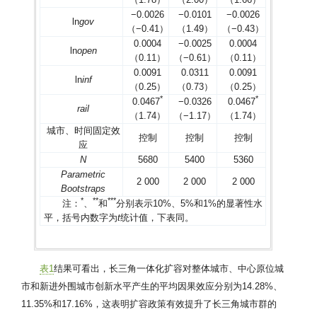
−0.0026
−0.0101
−0.0026
ln
gov
（−0.41）
（1.49）
（−0.43）
0.0004
−0.0025
0.0004
ln
open
（0.11）
（−0.61）
（0.11）
0.0091
0.0311
0.0091
ln
inf
（0.25）
（0.73）
（0.25）
*
*
0.0467
−0.0326
0.0467
rail
（1.74）
（−1.17）
（1.74）
城市、时间固定效
控制
控制
控制
应
N
5680
5400
5360
Parametric
2 000
2 000
2 000
Bootstraps
*
**
***
注：
、
和
分别表示10%、5%和1%的显著性水
平，括号内数字为
t
统计值，下表同。
表1
结果可看出，长三角一体化扩容对整体城市、中心原位城
市和新进外围城市创新水平产生的平均因果效应分别为14.28%、
11.35%和17.16%，这表明扩容政策有效提升了长三角城市群的