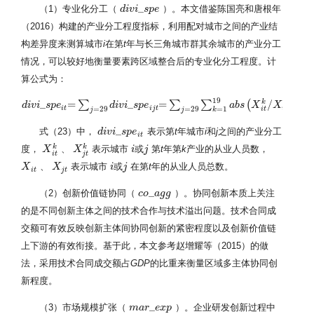
_
（1）专业化分工（
）。本文借鉴陈国亮和唐根年
d
d
i
i
v
v
i
_
i
s
p
s
e
p
e
（2016）构建的产业分工程度指标，利用配对城市之间的产业结
构差异度来测算城市
i
在第
t
年与长三角城市群其余城市的产业分工
情况，可以较好地衡量要素跨区域整合后的专业化分工程度。计
算公式为：
19
k
k
_
=
_
=
/
−
∑
∑
∑
(
d
d
i
i
v
v
i
_
i
s
p
s
e
p
i
e
t
=
∑
j
=
29
d
i
v
i
_
s
d
p
i
e
v
i
i
j
t
=
s
∑
p
j
e
=
29
∑
k
=
1
19
a
b
s
(
X
i
t
k
/
X
a
i
b
t
−
s
X
j
X
t
k
/
X
j
t
X
)
X
i
t
i
j
t
i
t
=
29
=
29
=
1
i
t
j
t
j
j
k
_
式（23）中，
表示第
t
年城市
i
和
j
之间的产业分工
d
d
i
i
v
v
i
_
i
s
p
s
e
p
i
e
t
i
t
k
k
度，
、
表示城市
或
第
t
年第
k
产业的从业人员数，
X
X
i
t
k
X
X
j
t
k
i
j
i
或
j
i
t
j
t
、
表示城市
或
在第
t
年的从业人员总数。
X
X
i
t
X
X
j
t
i
j
i
或
j
i
t
j
t
_
（2）创新价值链协同（
）。协同创新本质上关注
c
c
o
o
_
a
a
g
g
g
g
的是不同创新主体之间的技术合作与技术溢出问题。技术合同成
交额可有效反映创新主体间协同创新的紧密程度以及创新价值链
上下游的有效衔接。基于此，本文参考赵增耀等（2015）的做
法，采用技术合同成交额占
GDP
的比重来衡量区域多主体协同创
新程度。
_
（3）市场规模扩张（
）。企业研发创新过程中
m
m
a
a
r
r
_
e
x
e
p
x
p