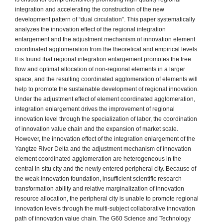
integration and accelerating the construction of the new
development pattern of “dual circulation”. This paper systematically
analyzes the innovation effect of the regional integration
enlargement and the adjustment mechanism of innovation element
coordinated agglomeration from the theoretical and empirical levels.
It is found that regional integration enlargement promotes the free
flow and optimal allocation of non-regional elements in a larger
space, and the resulting coordinated agglomeration of elements will
help to promote the sustainable development of regional innovation.
Under the adjustment effect of element coordinated agglomeration,
integration enlargement drives the improvement of regional
innovation level through the specialization of labor, the coordination
of innovation value chain and the expansion of market scale.
However, the innovation effect of the integration enlargement of the
Yangtze River Delta and the adjustment mechanism of innovation
element coordinated agglomeration are heterogeneous in the
central in-situ city and the newly entered peripheral city. Because of
the weak innovation foundation, insufficient scientific research
transformation ability and relative marginalization of innovation
resource allocation, the peripheral city is unable to promote regional
innovation levels through the multi-subject collaborative innovation
path of innovation value chain. The G60 Science and Technology