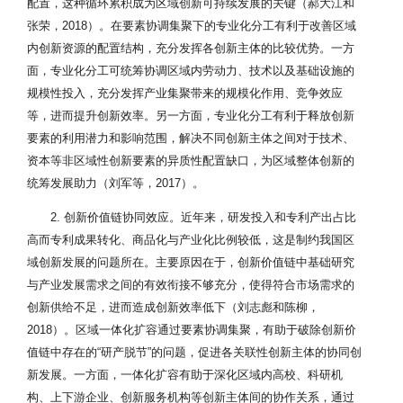
配置，这种循环累积成为区域创新可持续发展的关键（郝大江和
张荣，2018）。在要素协调集聚下的专业化分工有利于改善区域
内创新资源的配置结构，充分发挥各创新主体的比较优势。一方
面，专业化分工可统筹协调区域内劳动力、技术以及基础设施的
规模性投入，充分发挥产业集聚带来的规模化作用、竞争效应
等，进而提升创新效率。另一方面，专业化分工有利于释放创新
要素的利用潜力和影响范围，解决不同创新主体之间对于技术、
资本等非区域性创新要素的异质性配置缺口，为区域整体创新的
统筹发展助力（刘军等，2017）。
2. 创新价值链协同效应。近年来，研发投入和专利产出占比
高而专利成果转化、商品化与产业化比例较低，这是制约我国区
域创新发展的问题所在。主要原因在于，创新价值链中基础研究
与产业发展需求之间的有效衔接不够充分，使得符合市场需求的
创新供给不足，进而造成创新效率低下（刘志彪和陈柳，
2018）。区域一体化扩容通过要素协调集聚，有助于破除创新价
值链中存在的“研产脱节”的问题，促进各关联性创新主体的协同创
新发展。一方面，一体化扩容有助于深化区域内高校、科研机
构、上下游企业、创新服务机构等创新主体间的协作关系，通过