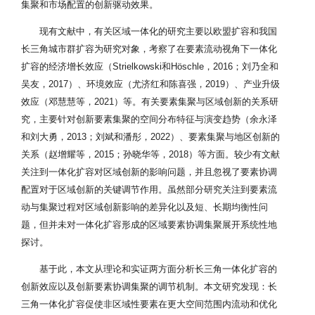
集聚和市场配置的创新驱动效果。
现有文献中，有关区域一体化的研究主要以欧盟扩容和我国
长三角城市群扩容为研究对象，考察了在要素流动视角下一体化
扩容的经济增长效应（Strielkowski和Höschle，2016；刘乃全和
吴友，2017）、环境效应（尤济红和陈喜强，2019）、产业升级
效应（邓慧慧等，2021）等。有关要素集聚与区域创新的关系研
究，主要针对创新要素集聚的空间分布特征与演变趋势（余永泽
和刘大勇，2013；刘斌和潘彤，2022）、要素集聚与地区创新的
关系（赵增耀等，2015；孙晓华等，2018）等方面。较少有文献
关注到一体化扩容对区域创新的影响问题，并且忽视了要素协调
配置对于区域创新的关键调节作用。虽然部分研究关注到要素流
动与集聚过程对区域创新影响的差异化以及短、长期均衡性问
题，但并未对一体化扩容形成的区域要素协调集聚展开系统性地
探讨。
基于此，本文从理论和实证两方面分析长三角一体化扩容的
创新效应以及创新要素协调集聚的调节机制。本文研究发现：长
三角一体化扩容促使非区域性要素在更大空间范围内流动和优化