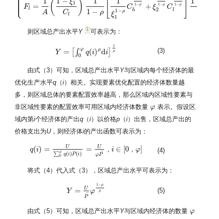
⎪
⎪
⎪
⎪
[
]
1
−
1
−
⎪
1
1
1
(
)
ρ
ξ
⎩
⎪
1
1
−
1
−
1
−
=
+
(
ρ
ρ
ρ
F
C
ξ
C
q
i
l
2
1
−
h
l
1
−
ρ
ρ
ρ
C
A
ξ
l
1
①
则区域总产出水平
Y
可表示为：
1
φ
ρ
(3)
=
(
)
d
[
∫
]
ρ
Y
Y
=
[
∫
0
φ
q
(
i
)
ρ
q
d
i
]
i
1
ρ
i
0
由式（3）可知，区域总产出水平
Y
与区域内每个经济体的最
优化生产水平
q
（
i
）相关。实现要素优化配置的经济体数量越
多，则区域总体的要素配置效率越高，那么区域内区域性要素与
非区域性要素的配置效率可用区域内经济体数量
表示。假设区
φ
φ
域内第
i
个经济体的产出
q
（
i
）以价格
p
（
i
）出售，区域总产出的
价格支出为
U
，则经济体
i
的产出函数可表示为：
U
U
(
)
=
=
∈
[
0
]
，
，
q
i
i
φ
q
(
i
)
=
U
∑
0
φ
q
(
i
)
P
(
i
)
=
U
φ
P
¯
，
i
∈
[
0
，
φ
]
(4)
¯
φ
∑
(
)
(
)
q
i
P
i
φ
P
0
将式（4）代入式（3），区域总产出水平可表示为：
1
−
ρ
U
=
(5)
Y
Y
=
U
P
¯
φ
φ
1
−
ρ
ρ
ρ
¯
P
由式（5）可知，区域总产出水平
Y
与区域内经济体的数量
φ
φ