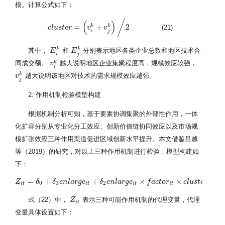
模。计算公式如下：
/
(
)
=
+
2
k
k
(21)
c
c
l
l
u
u
s
s
t
t
e
e
r
=
r
(
v
i
k
+
v
v
j
k
)
/
2
v
i
j
k
k
其中，
和
分别表示地区各类企业总数和地区技术合
E
E
i
k
E
E
j
k
i
j
k
同成交额。
越大说明地区企业集聚程度高，规模效应较强，
v
v
i
k
i
k
越大说明该地区对技术的需求规模效应越强。
v
v
j
k
j
2. 作用机制检验模型构建
根据机制分析可知，基于要素协调集聚的外部性作用，一体
化扩容分别从专业化分工效应、创新价值链协同效应以及市场规
模扩张效应三种作用渠道促进区域创新水平提升。本文借鉴吕越
等（2019）的研究，对以上三种作用机制进行检验，模型构建如
下：
=
+
+
×
×
+
Z
Z
i
t
=
δ
0
+
δ
δ
1
e
n
l
δ
a
r
g
e
e
n
i
t
l
+
a
δ
r
2
g
e
e
n
l
a
r
g
e
δ
i
t
×
e
f
n
a
c
l
a
t
o
r
r
g
i
t
e
×
c
l
u
s
t
f
e
r
a
i
t
c
+
t
δ
o
3
r
C
i
t
+
u
i
c
+
l
ε
u
i
t
s
t
e
r
0
1
2
i
t
i
t
i
t
i
t
i
t
式（22）中，
表示三种可能作用机制的代理变量，代理
Z
Z
i
t
i
t
变量具体设置如下：