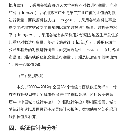
ln
），采用各城市每万人大学生数的对数进行衡量。产业
ln
h
h
u
m
u
m
ln
结构（
），采用第三产业与第二产业产值的比值的对数
ln
i
n
i
d
n
d
ln
进行衡量，而政府科技支出（
），采用各城市科技事业
ln
g
g
o
o
v
v
费支出占地方财政支出总额的比重的对数进行衡量。对外开放水
ln
平（
），采用各城市实际利用外资额占地区生产总值的
ln
o
o
p
p
e
n
e
n
ln
比重的对数进行衡量。基础设施建设（
），采用各城市
ln
i
n
i
f
n
f
公路里程数的对数进行衡量，而交通通达性（
），采用各城
r
r
a
a
i
l
i
l
市是否开通高铁的虚拟变量进行衡量，开通及以后的年份赋值为
1，未开通赋值为0。
（三）数据说明
本文以2000—2019年全国284个地级市面板数据为样本，对
存在行政规划变更的城市数据进行了剔除处理。所用数据来源于
历年《中国城市统计年鉴》《中国统计年鉴》和相应省份、城市
的统计年鉴以及国民经济发展统计公报等。数据缺失的部分采用
线性插值法补齐。
四、实证估计与分析