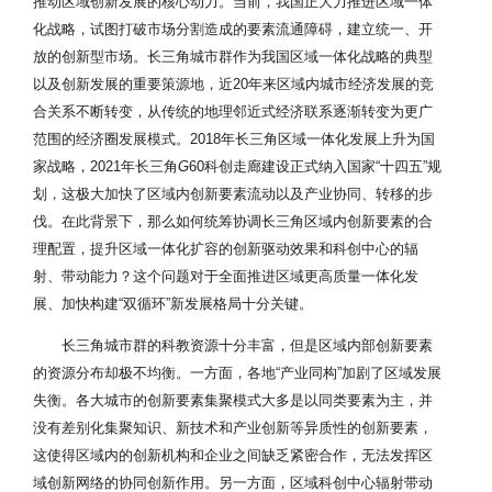
推动区域创新发展的核心动力。当前，我国正大力推进区域一体
化战略，试图打破市场分割造成的要素流通障碍，建立统一、开
放的创新型市场。长三角城市群作为我国区域一体化战略的典型
以及创新发展的重要策源地，近20年来区域内城市经济发展的竞
合关系不断转变，从传统的地理邻近式经济联系逐渐转变为更广
范围的经济圈发展模式。2018年长三角区域一体化发展上升为国
家战略，2021年长三角
G
60科创走廊建设正式纳入国家“十四五”规
划，这极大加快了区域内创新要素流动以及产业协同、转移的步
伐。在此背景下，那么如何统筹协调长三角区域内创新要素的合
理配置，提升区域一体化扩容的创新驱动效果和科创中心的辐
射、带动能力？这个问题对于全面推进区域更高质量一体化发
展、加快构建“双循环”新发展格局十分关键。
长三角城市群的科教资源十分丰富，但是区域内部创新要素
的资源分布却极不均衡。一方面，各地“产业同构”加剧了区域发展
失衡。各大城市的创新要素集聚模式大多是以同类要素为主，并
没有差别化集聚知识、新技术和产业创新等异质性的创新要素，
这使得区域内的创新机构和企业之间缺乏紧密合作，无法发挥区
域创新网络的协同创新作用。另一方面，区域科创中心辐射带动