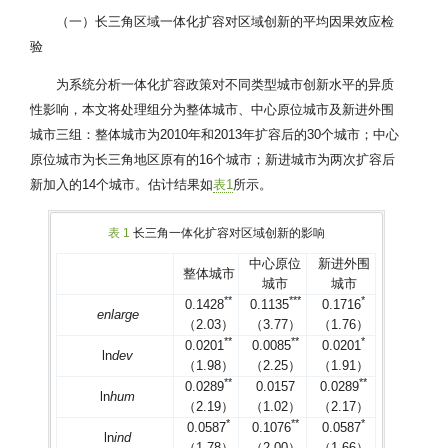
（一）长三角区域一体化扩容对区域创新的平均因果效应检
验
为系统分析一体化扩容政策对不同类型城市创新水平的异质
性影响，本文将处理组分为整体城市、中心原位城市及新进外围
城市三组：整体城市为2010年和2013年扩容后的30个城市；中心
原位城市为长三角地区原有的16个城市；新进城市为两次扩容后
新加入的14个城市。估计结果如
表1
所示。
表 1
长三角一体化扩容对区域创新的影响
中心原位
新进外围
整体城市
城市
城市
**
***
*
0.1428
0.1135
0.1716
enlarge
（2.03）
（3.77）
（1.76）
**
**
*
0.0201
0.0085
0.0201
ln
dev
（1.98）
（2.25）
（1.91）
**
**
0.0289
0.0157
0.0289
ln
hum
（2.19）
（1.02）
（2.17）
*
**
*
0.0587
0.1076
0.0587
ln
ind
（1.78）
（2.00）
（1.66）