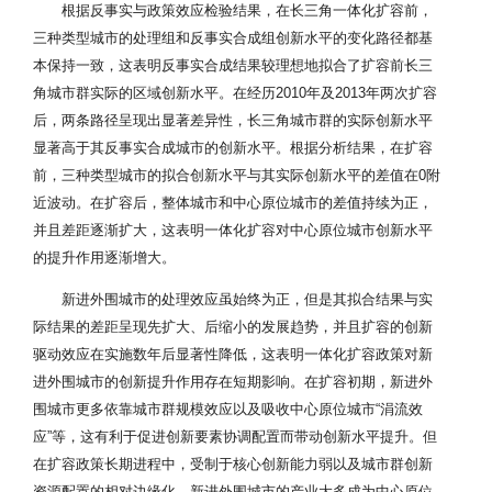
根据反事实与政策效应检验结果，在长三角一体化扩容前，
三种类型城市的处理组和反事实合成组创新水平的变化路径都基
本保持一致，这表明反事实合成结果较理想地拟合了扩容前长三
角城市群实际的区域创新水平。在经历2010年及2013年两次扩容
后，两条路径呈现出显著差异性，长三角城市群的实际创新水平
显著高于其反事实合成城市的创新水平。根据分析结果，在扩容
前，三种类型城市的拟合创新水平与其实际创新水平的差值在0附
近波动。在扩容后，整体城市和中心原位城市的差值持续为正，
并且差距逐渐扩大，这表明一体化扩容对中心原位城市创新水平
的提升作用逐渐增大。
新进外围城市的处理效应虽始终为正，但是其拟合结果与实
际结果的差距呈现先扩大、后缩小的发展趋势，并且扩容的创新
驱动效应在实施数年后显著性降低，这表明一体化扩容政策对新
进外围城市的创新提升作用存在短期影响。在扩容初期，新进外
围城市更多依靠城市群规模效应以及吸收中心原位城市“涓流效
应”等，这有利于促进创新要素协调配置而带动创新水平提升。但
在扩容政策长期进程中，受制于核心创新能力弱以及城市群创新
资源配置的相对边缘化，新进外围城市的产业大多成为中心原位