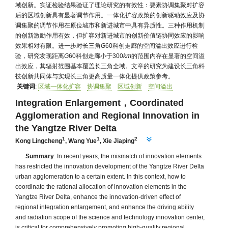
域创新。实证检验结果验证了理论研究的有效性：要素协调集聚对扩容
后的区域创新具有显著调节作用。一体化扩容政策的创新驱动效应及协
调集聚的调节作用在原位城市和新进城市中具有异质性。三种作用机制
的创新激励作用有效，但扩容对新进城市的创新价值链协同效应的影响
效果相对有限。进一步对长三角
G
60科创走廊的空间溢出效应进行检
验，研究发现距离
G
60科创走廊小于300
km
的范围内存在显著的空间溢
出效应，其辐射范围基本覆盖长三角全域。文章的研究为建设长三角科
技创新共同体与实现长三角更高质量一体化提供政策参考。
关键词
:
区域一体化扩容
协调集聚
区域创新
空间溢出
Integration Enlargement，Coordinated
Agglomeration and Regional Innovation in
the Yangtze River Delta
1
1
2
Kong Lingcheng
,
Wang Yue
,
Xie Jiaping
Summary
: In recent years, the mismatch of innovation elements
has restricted the innovation development of the Yangtze River Delta
urban agglomeration to a certain extent. In this context, how to
coordinate the rational allocation of innovation elements in the
Yangtze River Delta, enhance the innovation-driven effect of
regional integration enlargement, and enhance the driving ability
and radiation scope of the science and technology innovation center,
is critical for comprehensively promoting high-quality regional