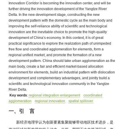
Innovation Corridor is becoming the innovation center, and will be
further driving the innovation development of the Yangtze River
Delta. In the new development stage, constructing the new
development pattern with the domestic cycle as the main body and
improving the self-reliance ability of scientific and technological
innovation are the inevitable choice to promote the high-quality
development of China’s economy. In this context, it is of great
practical significance to explore the realization path of unimpeded
free flow and coordinated agglomeration for elements, form a
regional unified market, and promote the formation of a new
development pattern. China should take urban agglomeration as the
main body, create a fair and efficient market-based allocation
environment for elements, build an industrial pattern with dislocation
development and complementary advantages, and jointly build a
scientific and technological innovation community in the Yangtze
River Delta.
Key words
:
regional integration enlargement
coordinated
agglomeration
regional innovation
spatial spillover
一、引 言
新经济地理学认为创新要素集聚能够带动地区技术进步，是