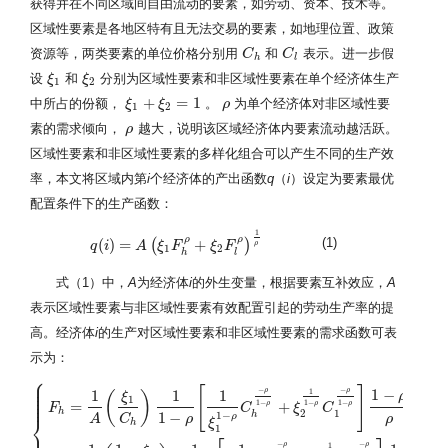
获得并在不同区域间自由流动的要素，如劳动、资本、技术等。
区域性要素是各地区特有且无法交易的要素，如地理位置、政策
资源等，两类要素的单位价格分别用
和
表示。进一步假
C
C
h
C
C
l
h
l
设
和
分别为区域性要素和非区域性要素在单个经济体生产
ξ
ξ
1
ξ
ξ
2
1
2
+
=
1
中所占的份额，
。
为单个经济体对非区域性要
ξ
ξ
1
+
ξ
2
ξ
=
1
ρ
ρ
1
2
素的需求倾向，
越大，说明该区域经济体内要素流动越活跃。
ρ
ρ
区域性要素和非区域性要素的多样化组合可以产生不同的生产效
率，本文将区域内第
i
个经济体的产出函数
q
（
i
）设定为要素最优
配置条件下的生产函数：
1
ρ
ρ
(1)
(
)
=
+
(
)
ρ
q
q
(
i
i
)
=
A
(
ξ
1
A
F
h
ξ
ρ
+
F
ξ
2
F
l
ρ
)
1
ξ
ρ
F
1
2
h
l
式（1）中，
A
为经济体
i
的外生变量，根据要素互补效应，
A
表示区域性要素与非区域性要素有效配置引起的劳动生产率的提
高。经济体
i
的生产对区域性要素和非区域性要素的需求函数可表
示为：
⎧
⎪
⎪
⎪
[
]
−
−
ρ
ρ
⎪
1
−
1
1
1
1
(
)
ρ
ξ
⎪
1
⎪
1
−
1
−
1
−
=
+
(
)
ρ
ρ
ρ
F
C
ξ
C
q
i
h
2
1
1
−
h
1
−
⎨
ρ
ρ
ρ
C
A
ξ
h
1
{
F
h
=
1
A
(
ξ
1
C
h
)
1
1
−
ρ
[
1
ξ
1
1
−
ρ
C
h
−
ρ
1
−
ρ
+
ξ
2
1
1
−
ρ
C
1
−
ρ
1
−
ρ
]
1
−
ρ
ρ
q
(
i
)
F
l
=
1
A
(
1
−
−
−
ρ
ρ
1