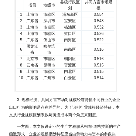
县级行政区
共同方言市场规
省份
地级市
划
模
1
上海市
市辖区
浦东新区
0.554
2
广东省
深圳市
宝安区
0.543
3
上海市
市辖区
杨浦区
0.532
4
上海市
市辖区
虹口区
0.526
5
广东省
佛山市
南海区
0.522
黑龙江
哈尔滨
6
南岗区
0.516
省
市
7
北京市
市辖区
朝阳区
0.516
8
云南省
昆明市
官渡区
0.515
9
上海市
市辖区
闸北区
0.515
10
广东省
广州市
白云区
0.514
3. 规模经济。共同方言市场对规模经济特征不同行业的企业
出口行为的影响是存在差异的。为了识别行业规模经济特征，本
文从行业规模报酬系数与沉没成本两个角度来测度。
一方面，本文假设企业的生产方程服从柯布-道格拉斯的生产
函数形式，企业的规模报酬特征应当由劳动力与资本的参数决