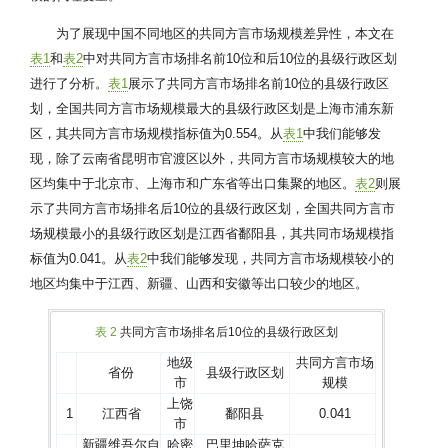
为了展现中国不同地区的共同方言市场规模差异性，本文在
表1
和
表2
中对共同方言市场排名前10位和后10位的县级行政区划
进行了分析。
表1
展示了共同方言市场排名前10位的县级行政区
划，全国共同方言市场规模最大的县级行政区划是上海市浦东新
区，其共同方言市场规模指标值为0.554。从
表1
中我们能够发
现，除了云南省昆明市官渡区以外，共同方言市场规模较大的地
区均集中于北京市、上海市和广东省等出口集聚的地区。
表2
则展
示了共同方言市场排名后10位的县级行政区划，全国共同方言市
场规模最小的县级行政区划是江西省鄱阳县，其共同市场规模指
标值为0.041。从
表2
中我们能够发现，共同方言市场规模较小的
地区均集中于江西、新疆、山西和安徽等出口较少的地区。
表 2
共同方言市场排名后10位的县级行政区划
地级
共同方言市场
省份
县级行政区划
市
规模
上饶
1
江西省
鄱阳县
0.041
市
新疆维吾尔自
哈密
巴里坤哈萨克