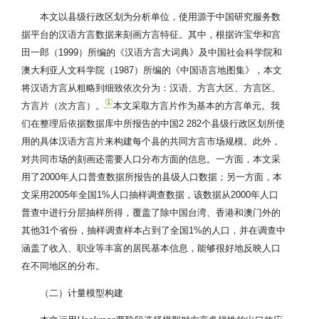
本文以县级行政区划为分析单位，使用源于中国研究服务数
据平台的汉语方言数据来刻画方言特征。其中，根据许宝华和宫
田一郎（1999）所编的《汉语方言大词典》及中国社会科学院和
澳大利亚人文科学院（1987）所编的《中国语言地图集》，本文
将汉语方言从粗略到细致依次分为：汉语、方言大区、方言区、
①
方言片（次方言）。
本文采取方言片作为基本的方言单元。我
们在整理后依据数据库中所报告的中国2 282个县级行政区划所使
用的具体汉语方言片来构建每个县的共同方言市场规模。此外，
对共同市场的刻画还需要人口分布方面的信息。一方面，本文采
用了2000年人口普查数据所报告的县级人口数据；另一方面，本
文采用2005年全国1%人口抽样调查数据，该数据从2000年人口
普查中进行分层抽样所得，覆盖了除中国台湾、香港和澳门外的
其他31个省份，抽样调查样本占到了全国1%的人口，并在调查中
涵盖了收入、职业等丰富的居民基本信息，能够很好地反映人口
在不同地区的分布。
（二）计量模型构建