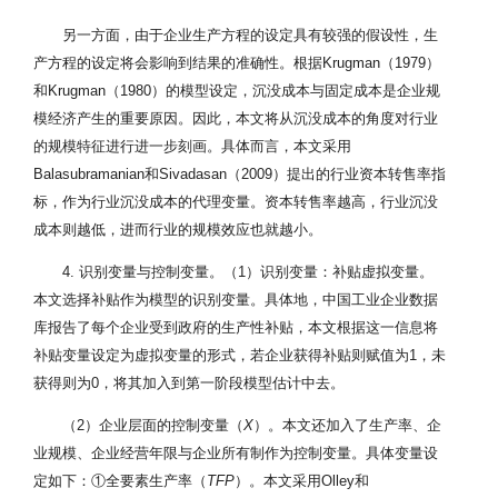
另一方面，由于企业生产方程的设定具有较强的假设性，生
产方程的设定将会影响到结果的准确性。根据Krugman（1979）
和Krugman（1980）的模型设定，沉没成本与固定成本是企业规
模经济产生的重要原因。因此，本文将从沉没成本的角度对行业
的规模特征进行进一步刻画。具体而言，本文采用
Balasubramanian和Sivadasan（2009）提出的行业资本转售率指
标，作为行业沉没成本的代理变量。资本转售率越高，行业沉没
成本则越低，进而行业的规模效应也就越小。
4. 识别变量与控制变量。（1）识别变量：补贴虚拟变量。
本文选择补贴作为模型的识别变量。具体地，中国工业企业数据
库报告了每个企业受到政府的生产性补贴，本文根据这一信息将
补贴变量设定为虚拟变量的形式，若企业获得补贴则赋值为1，未
获得则为0，将其加入到第一阶段模型估计中去。
（2）企业层面的控制变量（
X
）。本文还加入了生产率、企
业规模、企业经营年限与企业所有制作为控制变量。具体变量设
定如下：①全要素生产率（
TFP
）。本文采用Olley和