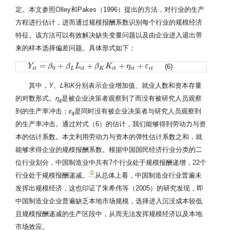
定。本文参照Olley和Pakes（1996）提出的方法，对行业的生产
方程进行估计，进而通过规模报酬系数识别每个行业的规模经济
特征。该方法可以有效解决缺失变量问题以及由企业进入退出带
来的样本选择偏差问题。具体形式如下：
=
+
+
+
+
(6)
Y
Y
i
t
=
β
0
+
β
β
L
L
i
t
β
+
β
K
L
K
i
t
+
η
i
β
t
+
ε
i
K
t
η
ε
0
i
t
L
i
t
K
i
t
i
t
i
t
其中，
Y
、
L
和
K
分别表示企业增加值、就业人数和资本存量
的对数形式。
η
是被企业决策者观察到了而没有被研究人员观察
it
到的生产率冲击；
ε
是同时没有被企业决策者与研究人员观察到
it
的生产率冲击。通过对式（6）的估计，我们能够得到劳动力与资
本的估计系数。本文利用劳动力与资本的弹性估计系数之和，就
能够求得企业的规模报酬系数。根据中国国民经济行业分类的二
位行业划分，中国制造业中共有7个行业处于规模报酬递增，22个
②
行业处于规模报酬递减。
从总体上看，中国制造业行业普遍未
发挥出规模经济，这也印证了朱希伟等（2005）的研究发现，即
中国制造业企业普遍缺乏本地市场规模，选择进入沉没成本较低
且规模报酬递减的生产区段中，从而无法发挥规模经济以及本地
市场效应。