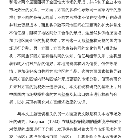
和需求两个层面阻碍了全国性大市场的形成，并抑制了企业本地
市场效应的发挥。一方面，方言的多样性导致同一国家内部的族
群存在不同的身份认同感，不同方言群体不仅在交流中存在障碍
并引发贸易成本，而且将导致不同地区间心理距离的扩大并带来
不信任感，阻碍了地区间分工合作的形成。这显然从供给层面增
加了地区间企业的贸易成本，方言这一无形壁垒将完整的国内市
场进行分割。另一方面，方言代表着共同的文化符号与祖先结
构，不同族群因方言有着共同的认知、信任与纽带关系，这将显
著影响人们对产品的偏好。本地消费者将因为偏爱、信任等感
情，更加偏好来自共同方言地区的产品。这两方面因素都将导致
共同方言的区域内部与区域外形成更强的市场分割。但现有研究
并未对方言的贸易效应进行识别。本文在现有研究的基础上，对
中国国内市场规模扩张的方言壁垒及其出口效应进行检验与分
析，以扩展现有研究对方言经济效应的认识。
与本文主题密切相关的另一方面重要文献是有关本地市场效
应的研究。Krugman（1980）在规模报酬递增的垄断竞争框架下
对贸易的成因进行了分析，发现拥有相对较大国内市场需求的国
家（地区）将成为净出口国（地区），并将此称之为本地市场效