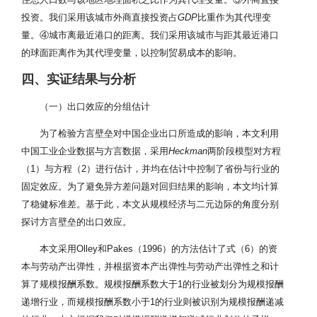
投资。我们采用该城市外商直接投资占
GDP
比重作为其代理变
量。④城市离最近港口的距离。我们采用该城市与距其最近港口
的球面距离作为其代理变量，以控制贸易成本的影响。
四、实证结果与分析
（一）出口效应的分组估计
为了检验方言壁垒对中国企业出口所造成的影响，本文利用
中国工业企业数据与方言数据，采用
Heckman
两阶段模型对方程
（1）与方程（2）进行估计，并均在估计中控制了省份与行业的
固定效应。为了避免异方差问题对回归结果的影响，本文均计算
了稳健标准差。基于此，本文从规模经济与二元边际的角度分别
探讨方言壁垒的出口效应。
本文采用Olley和Pakes（1996）的方法估计了式（6）的资
本与劳动产出弹性，并根据资本产出弹性与劳动产出弹性之和计
算了规模报酬系数。规模报酬系数大于1的行业被划分为规模报酬
递增行业，而规模报酬系数小于1的行业则被识别为规模报酬递减