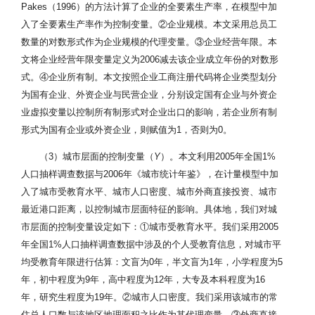
Pakes（1996）的方法计算了企业的全要素生产率，在模型中加
入了全要素生产率作为控制变量。②企业规模。本文采用总员工
数量的对数形式作为企业规模的代理变量。③企业经营年限。本
文将企业经营年限变量定义为2006减去该企业成立年份的对数形
式。④企业所有制。本文按照企业工商注册代码将企业类型划分
为国有企业、外资企业与民营企业，分别设定国有企业与外资企
业虚拟变量以控制所有制形式对企业出口的影响，若企业所有制
形式为国有企业或外资企业，则赋值为1，否则为0。
（3）城市层面的控制变量（
Y
）。本文利用2005年全国1%
人口抽样调查数据与2006年《城市统计年鉴》，在计量模型中加
入了城市受教育水平、城市人口密度、城市外商直接投资、城市
最近港口距离，以控制城市层面特征的影响。具体地，我们对城
市层面的控制变量设定如下：①城市受教育水平。我们采用2005
年全国1%人口抽样调查数据中涉及的个人受教育信息，对城市平
均受教育年限进行估算：文盲为0年，半文盲为1年，小学程度为5
年，初中程度为9年，高中程度为12年，大专及本科程度为16
年，研究生程度为19年。②城市人口密度。我们采用该城市的常
住总人口数与该地区地理面积之比作为其代理变量。③外商直接