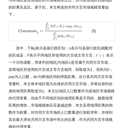
与本地区及其他地区的市场规模呈正比，但与其他地区到该地区
的距离呈反比。基于此，本文构造的共同方言市场规模变量如
下：
N
∑
[
(
=
)
×
/
]
I
F
F
p
o
p
d
i
s
s
j
s
j
s
=
1
s
=
(5)
C
C
o
o
m
m
m
m
o
n
o
j
=
n
∑
s
=
1
N
[
I
(
F
s
=
F
j
)
×
p
o
p
s
/
d
i
s
s
j
]
∑
s
=
1
N
(
p
o
p
s
/
d
i
s
s
j
)
j
N
∑
(
/
)
p
o
p
d
i
s
s
j
s
=
1
s
其中，下标
j
表示县级行政区划；
s
表示与县级行政区
j
相配对
的区或县；
F
表示不同地区所使用的方言或主导方言；
I
（·）表示
一个示性函数，用来判别地区
j
与地区
s
是否属于共同方言市场，
若两地区所使用的方言或主导方言相同，则取值为1，否则为0；
pop
为人口数，
dis
为两地区间的球面距离。在计算共同方言市场
变量时，本文将本地区视为自身的共同方言市场，并将自身到自
身的地理距离取值为1。本文以地区人口数量作为该地区市场规模
的代理变量，但由于不同地区间的地理距离是不同的，随着地理
距离的增加，市场规模效应呈递减趋势，本文采用地理距离的倒
数作为权重，对共同方言市场的人口数量进行加权求和，并得到
其在最大潜在共同方言市场中所占的比重，作为共同方言市场规
模的代理变量。