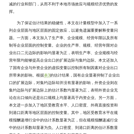
减的行业和部门，从而不利于本地市场效应与规模经济优势的发
挥。
为了保证估计结果的稳健性，本文在计量模型中加入了一系
列企业层面与地区层面的固定效应，以避免遗漏重要解释变量问
题。一方面，本文加入了生产率、企业规模、经营年限以及所有
制等企业层面的控制变量。企业的生产率、规模、经营年限对企
业出口二元边际的影响均显著为正，表明生产率、企业规模与经
营年限均能够提高企业出口的扩展边际与集约边际。本文还加入
了国有企业与外资企业的虚拟变量以控制所有制因素对企业出口
所带来的影响。根据
表3
的估计结果，国有企业显著抑制了企业出
口的扩展边际，对集约边际却并没有显著的影响，外资企业则在
集约边际与扩展边际上的估计系数均显著为正，表明外资企业无
论在出口倾向还是出口规模上均显著高于内资企业。另一方面，
本文进一步加入了地区受教育水平、人口密度、外商直接投资和
到港口距离等地区层面的控制变量。其中，地区受教育水平在规
模报酬递增行业中的估计系数显著为正，但在规模报酬递减行业
中的估计系数却显著为负。人口密度、到港口距离的估计系数显