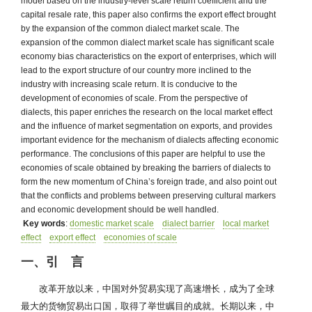
model based on the industry-level scale return coefficient and the
capital resale rate, this paper also confirms the export effect brought
by the expansion of the common dialect market scale. The
expansion of the common dialect market scale has significant scale
economy bias characteristics on the export of enterprises, which will
lead to the export structure of our country more inclined to the
industry with increasing scale return. It is conducive to the
development of economies of scale. From the perspective of
dialects, this paper enriches the research on the local market effect
and the influence of market segmentation on exports, and provides
important evidence for the mechanism of dialects affecting economic
performance. The conclusions of this paper are helpful to use the
economies of scale obtained by breaking the barriers of dialects to
form the new momentum of China’s foreign trade, and also point out
that the conflicts and problems between preserving cultural markers
and economic development should be well handled.
Key words
:
domestic market scale
dialect barrier
local market
effect
export effect
economies of scale
一、引 言
改革开放以来，中国对外贸易实现了高速增长，成为了全球
最大的货物贸易出口国，取得了举世瞩目的成就。长期以来，中