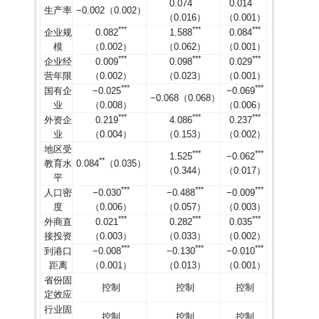
0.074
0.014
0.329
生产率
−0.002（0.002）
（0.016）
（0.001）
（0.011）
*
*
*
*
*
*
*
*
*
*
*
*
企业规
0.082
1.588
0.084
1.432
模
（0.002）
（0.062）
（0.001）
（0.030）
*
*
*
*
*
*
*
*
*
*
*
*
企业经
0.009
0.098
0.029
0.347
营年限
（0.002）
（0.023）
（0.001）
（0.016）
*
*
*
*
*
*
*
*
*
国有企
−0.025
−0.069
−0.691
−0.068（0.068）
业
（0.008）
（0.006）
（0.055）
*
*
*
*
*
*
*
*
*
*
*
*
外资企
0.219
4.086
0.237
3.823
业
（0.004）
（0.153）
（0.002）
（0.074）
地区受
*
*
*
*
*
*
*
*
*
1.525
−0.062
−0.764
*
*
教育水
0.084
（0.035）
（0.344）
（0.017）
（0.170）
平
*
*
*
*
*
*
*
*
*
*
*
*
人口密
−0.030
−0.488
−0.009
−0.092
度
（0.006）
（0.057）
（0.003）
（0.027）
*
*
*
*
*
*
*
*
*
*
*
*
外商直
0.021
0.282
0.035
0.422
接投资
（0.003）
（0.033）
（0.002）
（0.019）
*
*
*
*
*
*
*
*
*
*
*
*
到港口
−0.008
−0.130
−0.010
−0.129
距离
（0.001）
（0.013）
（0.001）
（0.007）
省份固
控制
控制
控制
控制
定效应
行业固
控制
控制
控制
控制