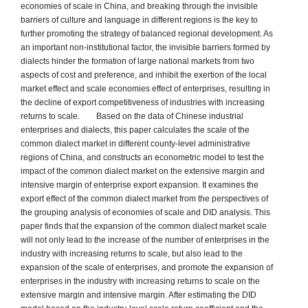
economies of scale in China, and breaking through the invisible
barriers of culture and language in different regions is the key to
further promoting the strategy of balanced regional development. As
an important non-institutional factor, the invisible barriers formed by
dialects hinder the formation of large national markets from two
aspects of cost and preference, and inhibit the exertion of the local
market effect and scale economies effect of enterprises, resulting in
the decline of export competitiveness of industries with increasing
returns to scale. Based on the data of Chinese industrial
enterprises and dialects, this paper calculates the scale of the
common dialect market in different county-level administrative
regions of China, and constructs an econometric model to test the
impact of the common dialect market on the extensive margin and
intensive margin of enterprise export expansion. It examines the
export effect of the common dialect market from the perspectives of
the grouping analysis of economies of scale and DID analysis. This
paper finds that the expansion of the common dialect market scale
will not only lead to the increase of the number of enterprises in the
industry with increasing returns to scale, but also lead to the
expansion of the scale of enterprises, and promote the expansion of
enterprises in the industry with increasing returns to scale on the
extensive margin and intensive margin. After estimating the DID