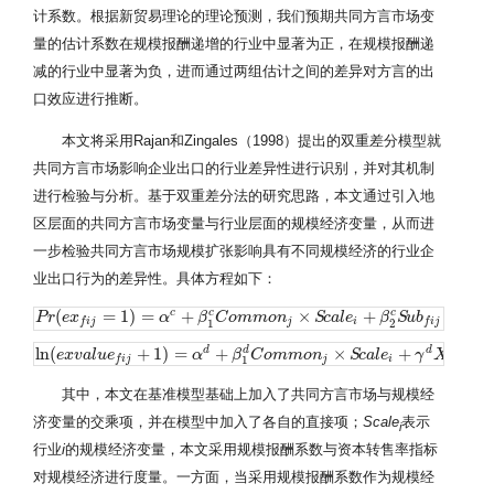
计系数。根据新贸易理论的理论预测，我们预期共同方言市场变
量的估计系数在规模报酬递增的行业中显著为正，在规模报酬递
减的行业中显著为负，进而通过两组估计之间的差异对方言的出
口效应进行推断。
本文将采用Rajan和Zingales（1998）提出的双重差分模型就
共同方言市场影响企业出口的行业差异性进行识别，并对其机制
进行检验与分析。基于双重差分法的研究思路，本文通过引入地
区层面的共同方言市场变量与行业层面的规模经济变量，从而进
一步检验共同方言市场规模扩张影响具有不同规模经济的行业企
业出口行为的差异性。具体方程如下：
(
=
1
)
=
+
×
+
+
c
c
c
c
P
P
r
r
(
e
x
e
f
x
i
j
=
1
)
=
α
c
+
β
1
c
C
α
o
m
m
β
o
n
C
j
×
S
o
m
c
a
m
l
e
i
+
o
β
n
2
c
S
u
S
b
c
f
i
a
j
+
l
γ
e
c
X
f
i
j
β
+
φ
S
c
u
Y
b
j
+
ϕ
p
+
ϕ
i
γ
+
ε
X
f
i
j
j
i
f
i
j
f
i
j
1
2
ln
(
+
1
)
=
+
×
+
+
d
d
d
ln
(
e
e
x
x
v
v
a
l
a
u
l
e
u
f
i
e
j
+
1
)
=
α
d
+
β
1
d
C
α
o
m
m
o
β
n
j
×
C
S
o
c
m
a
l
m
e
i
+
o
γ
n
d
X
f
i
j
+
S
φ
c
d
a
Y
l
j
e
+
η
d
λ
f
γ
i
j
+
X
ϕ
p
+
ϕ
i
+
ε
f
i
j
i
f
i
j
f
i
j
1
其中，本文在基准模型基础上加入了共同方言市场与规模经
济变量的交乘项，并在模型中加入了各自的直接项；
Scale
表示
i
行业
i
的规模经济变量，本文采用规模报酬系数与资本转售率指标
对规模经济进行度量。一方面，当采用规模报酬系数作为规模经