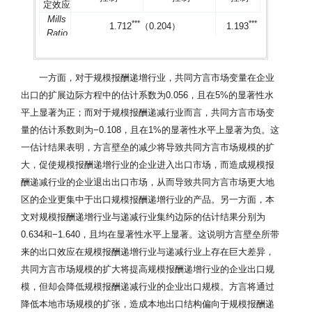
定效应
Mills
*
*
*
*
*
*
1.712
（0.204）
1.193
（0.112）
Ratio
F
检验
332.89
1 487.51
Wald
8 470.26
38 982.4
检验
一方面，对于规模报酬递增行业，共同方言市场变量在企业
（伪）
出口的扩展边际方程中的估计系数为0.056，且在5%的显著性水
拟合优
0.271
0.303
0.277
0.342
平上显著为正；而对于规模报酬递减行业而言，共同方言市场变
度
量的估计系数则为−0.108，且在1%的显著性水平上显著为负。这
样本量
39 293
39 293
158 330
158 330
*
*
*
*
*
*
一估计结果表明，方言壁垒的减少将导致共同方言市场规模的扩
注：（1）括号内为估计系数的稳健标准差，
、
和
分别代
2
表10%、5%和1%的显著性水平；（2）
Probit
模型中
R
统计量为
大，促使规模报酬递增行业的企业进入出口市场，而造成规模报
2
2
Pseudo R
，固定效应模型估计结果的
R
为拟合优度统计量。下
酬递减行业的企业退出出口市场，从而导致共同方言市场更大地
同。
区的企业更集中于出口规模报酬递增行业的产品。另一方面，本
文对规模报酬递增行业与递减行业集约边际的估计结果分别为
0.634和−1.640，且均在显著性水平上显著。这说明方言壁垒所带
来的出口效应在规模报酬递增行业与递减行业上存在巨大差异，
共同方言市场规模的扩大将提高规模报酬递增行业的企业出口规
模，但却会降低规模报酬递减行业的企业出口规模。方言将通过
降低本地市场规模的扩张，造成本地出口结构偏向于规模报酬递