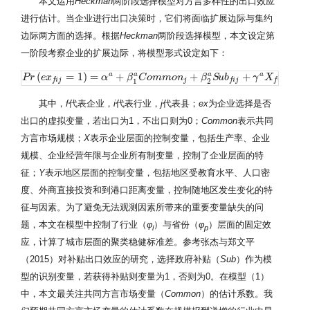
本文运用
Heckman
两阶段选择模型对方言多样性的出口效应
进行估计。当企业进行出口决策时，它们将面临扩展边际与集约
边际两方面的选择。根据
Heckman
两阶段选择模型，本文设定第
一阶段考察企业的扩展边际，将模型形式设定如下：
(
=
1
)
=
+
+
+
+
a
a
a
a
a
P
P
r
r
(
e
x
e
f
x
i
j
=
1
)
=
α
a
+
β
1
a
C
α
o
m
m
o
β
n
j
+
C
β
o
2
m
a
S
m
u
b
o
f
i
n
j
+
γ
a
X
β
f
i
j
+
S
φ
u
a
b
Y
j
+
ϕ
p
+
γ
ϕ
i
+
X
ε
f
i
j
φ
j
f
i
j
f
i
j
f
i
j
1
2
其中，
f
代表企业，
i
代表行业，
j
代表县；
ex
为企业选择是否
出口的虚拟变量，若出口为1，不出口则为0；
Common
表示共同
方言市场规模；
X
表示企业层面的控制变量，包括生产率、企业
规模、企业经营年限与企业所有制变量，控制了企业层面的特
征；
Y
表示地区层面的控制变量，包括地区受教育水平、人口密
度、外商直接投资和到港口距离变量，控制随地区发生变化的特
征与因素。为了避免无法观测因素所带来的重要变量缺失的问
题，本文在模型中控制了行业（
φ
）与省份（
φ
）层面的固定效
i
p
应，计算了城市层面的聚类稳健标准差。参考张杰与郑文平
（2015）对补贴出口效应的研究，选择政府补贴（
Sub
）作为模
型的识别变量，若获得补贴则变量为1，否则为0。在模型（1）
中，本文最关注共同方言市场变量（
Common
）的估计系数。我