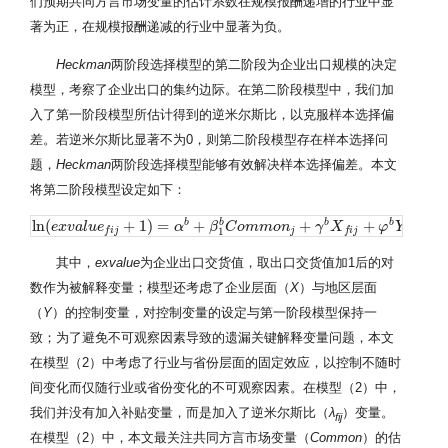
们预期共同方言市场变量的估计系数在规模报酬递增的行业中显
著为正，在规模报酬递减的行业中显著为负。
Heckman
两阶段选择模型的第二阶段为企业出口规模的决定
模型，考察了企业出口的集约边际。在第二阶段模型中，我们加
入了第一阶段模型所估计得到的逆米尔斯比，以克服样本选择偏
差。若逆米尔斯比显著不为0，则第二阶段模型存在样本选择问
题，
Heckman
两阶段选择模型能够有效解决样本选择偏差。本文
将第二阶段模型设定如下：
ln
(
+
1
)
=
+
+
+
+
b
b
b
b
b
ln
(
e
e
x
x
v
v
a
l
a
u
l
e
u
f
i
e
j
+
1
)
=
α
b
+
β
1
b
C
α
o
m
m
β
o
n
j
C
+
γ
o
b
m
X
f
m
i
j
+
o
φ
n
b
Y
j
+
η
γ
b
λ
X
f
i
j
+
ϕ
p
+
ϕ
φ
i
+
ε
Y
f
i
j
η
j
j
f
i
j
f
i
j
1
其中，
exvalue
为企业出口交货值，取出口交货值加1后的对
数作为被解释变量；模型还考虑了企业层面（
X
）与地区层面
（
Y
）的控制变量，对控制变量的设定与第一阶段模型保持一
致；为了避免不可观察因素导致的遗漏关键解释变量问题，本文
在模型（2）中考虑了行业与省份层面的固定效应，以控制不随时
间变化而仅随行业或省份变化的不可观察因素。在模型（2）中，
我们并没有加入补贴变量，而是加入了逆米尔斯比（
λ
）变量。
fij
在模型（2）中，本文最关注共同方言市场变量（
Common
）的估