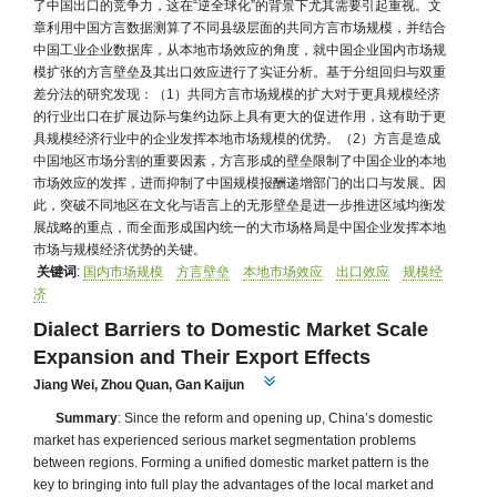
了中国出口的竞争力，这在“逆全球化”的背景下尤其需要引起重视。文
章利用中国方言数据测算了不同县级层面的共同方言市场规模，并结合
中国工业企业数据库，从本地市场效应的角度，就中国企业国内市场规
模扩张的方言壁垒及其出口效应进行了实证分析。基于分组回归与双重
差分法的研究发现：（1）共同方言市场规模的扩大对于更具规模经济
的行业出口在扩展边际与集约边际上具有更大的促进作用，这有助于更
具规模经济行业中的企业发挥本地市场规模的优势。（2）方言是造成
中国地区市场分割的重要因素，方言形成的壁垒限制了中国企业的本地
市场效应的发挥，进而抑制了中国规模报酬递增部门的出口与发展。因
此，突破不同地区在文化与语言上的无形壁垒是进一步推进区域均衡发
展战略的重点，而全面形成国内统一的大市场格局是中国企业发挥本地
市场与规模经济优势的关键。
关键词
:
国内市场规模
方言壁垒
本地市场效应
出口效应
规模经
济
Dialect Barriers to Domestic Market Scale
Expansion and Their Export Effects
Jiang Wei
,
Zhou Quan
,
Gan Kaijun
Summary
: Since the reform and opening up, China’s domestic
market has experienced serious market segmentation problems
between regions. Forming a unified domestic market pattern is the
key to bringing into full play the advantages of the local market and