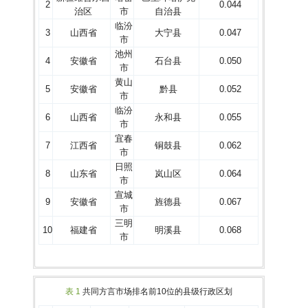
2
0.044
治区
市
自治县
临汾
3
山西省
大宁县
0.047
市
池州
4
安徽省
石台县
0.050
市
黄山
5
安徽省
黔县
0.052
市
临汾
6
山西省
永和县
0.055
市
宜春
7
江西省
铜鼓县
0.062
市
日照
8
山东省
岚山区
0.064
市
宣城
9
安徽省
旌德县
0.067
市
三明
10
福建省
明溪县
0.068
市
表 1
共同方言市场排名前10位的县级行政区划