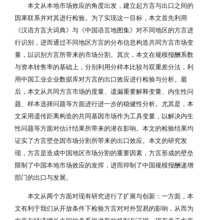
本文从本地市场效应的角度出发，建立起方言与出口之间的
因果联系并对其进行检验。为了实现这一目标，本文首先利用
《汉语方言大词典》与《中国语言地图集》对不同地区的方言进
行识别，进而通过不同地区方言的分布信息构造共同方言市场变
量，以识别方言所带来的市场分割。其次，本文在规模报酬系数
与资本转售率的基础上，分别利用分样本比较与双重差分法，利
用中国工业企业数据库对方言的出口效应进行检验与分析。最
后，本文从共同方言市场的度量、遗漏重要解释变量、内生性问
题、样本选择问题等方面进行进一步的稳健性分析。尤其是，本
文采用遗传距离构造的共同基因市场作为工具变量，以解决内生
性问题等方面对估计结果所带来的潜在影响。本文的检验结果均
证实了方言壁垒因市场分割所带来的出口效应。本文的研究发
现，方言是造成中国地区市场分割的重要因素，方言形成的壁垒
限制了中国本地市场效应的发挥，进而抑制了中国规模报酬递增
部门的出口与发展。
本文从两个方面对现有研究进行了扩展与创新：一方面，本
文有利于我们从开放条件下检验方言对对外贸易的影响，从而为