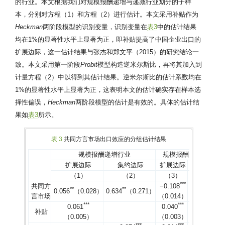
的行业。本文根据我们对规模报酬递增与递减行业划分的子样
本，分别对方程（1）和方程（2）进行估计。本文采用补贴作为
Heckman
两阶段模型的识别变量，识别变量在
表3
中的估计结果
均在1%的显著性水平上显著为正，即补贴提高了中国企业出口的
扩展边际，这一估计结果与张杰和郑文平（2015）的研究结论一
致。本文采用第一阶段
Probit
模型构造逆米尔斯比，再将其加入到
计量方程（2）中以得到其估计结果。逆米尔斯比的估计系数均在
1%的显著性水平上显著为正，这表明本文的估计确实存在样本选
择性偏误，
Heckman
两阶段模型的估计是有效的。具体的估计结
果如
表3
所示。
表 3
共同方言市场出口效应的分组估计结果
规模报酬递增行业
规模报酬递减行业
扩展边际
集约边际
扩展边际
集约边际
（1）
（2）
（3）
（4）
*
*
*
*
*
*
共同方
−0.108
−1.640
*
*
*
*
0.056
（0.028）
0.634
（0.271）
言市场
（0.014）
（0.145）
*
*
*
*
*
*
0.061
0.040
补贴
（0.005）
（0.003）
*
*
*
*
*
*
*
*
*