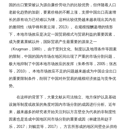
国的出口繁荣被认为源自廉价劳动力的比较优势，但伴随着人口
老龄化趋势的加剧，要素价格的不断上涨，支撑中国出口高速增
长的原有动力已经难以为继，这种比较优势越来越表现出其内在
的脆弱性（钱学锋和黄云湖，2013）。在规模报酬递增的情形
下，本地市场效应是决定一国贸易模式与贸易利益的重要因素，
成为要素禀赋以外，国际贸易产生最重要的源泉之一
（Krugman，1980）。由于受到文化、制度以及地理条件等因素
的限制，中国的国内市场在地区间出现了严重的市场分割问题，
极大地抑制了中国本地市场效应的发挥（朱希伟等，2005；张杰
等，2010）。本地市场效应不足的问题越来越成为中国企业出口
的重要限制条件，削弱了中国对外贸易的规模经济效益与竞争优
势。
在这样的背景下，大量文献从司法独立、地方保护以及基础
设施等制度或政策的角度对国内市场分割的成因进行分析。近年
来，越来越多的研究者开始关注到以方言壁垒为代表的非制度性
因素也是造成中国地区间市场分割的重要成因（林建浩和赵子
乐，2017；刘毓芸等，2017）。方言所形成的地区间壁垒从供给