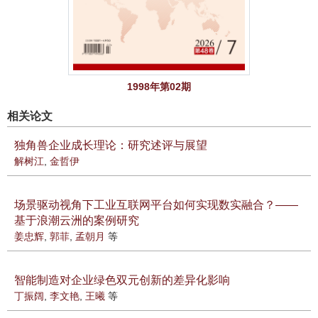
1998年第02期
相关论文
独角兽企业成长理论：研究述评与展望
解树江
,
金哲伊
场景驱动视角下工业互联网平台如何实现数实融合？——
基于浪潮云洲的案例研究
姜忠辉
,
郭菲
,
孟朝月
等
智能制造对企业绿色双元创新的差异化影响
丁振阔
,
李文艳
,
王曦
等