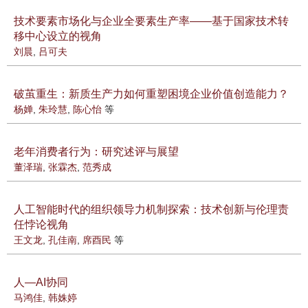
技术要素市场化与企业全要素生产率——基于国家技术转
移中心设立的视角
刘晨
,
吕可夫
破茧重生：新质生产力如何重塑困境企业价值创造能力？
杨婵
,
朱玲慧
,
陈心怡
等
老年消费者行为：研究述评与展望
董泽瑞
,
张霖杰
,
范秀成
人工智能时代的组织领导力机制探索：技术创新与伦理责
任悖论视角
王文龙
,
孔佳南
,
席酉民
等
人—AI协同
马鸿佳
,
韩姝婷