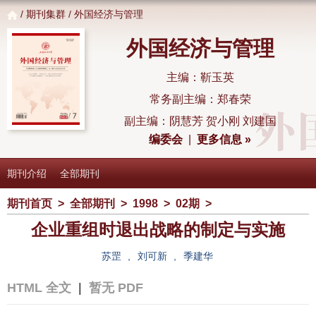
/
期刊集群
/ 外国经济与管理
外国经济与管理
主编：靳玉英
常务副主编：郑春荣
副主编：阴慧芳 贺小刚 刘建国
编委会
|
更多信息 »
期刊介绍
全部期刊
期刊首页
>
全部期刊
>
1998
>
02期
>
企业重组时退出战略的制定与实施
苏罡
,
刘可新
,
季建华
HTML 全文
|
暂无 PDF