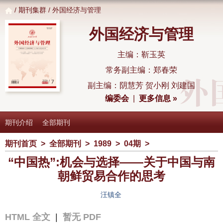
/
期刊集群
/ 外国经济与管理
外国经济与管理
主编：靳玉英
常务副主编：郑春荣
副主编：阴慧芳 贺小刚 刘建国
编委会
|
更多信息 »
期刊介绍
全部期刊
期刊首页
>
全部期刊
>
1989
>
04期
>
“中国热”:机会与选择——关于中国与南
朝鲜贸易合作的思考
汪镇全
HTML 全文
|
暂无 PDF