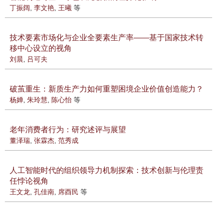
丁振阔
,
李文艳
,
王曦
等
技术要素市场化与企业全要素生产率——基于国家技术转
移中心设立的视角
刘晨
,
吕可夫
破茧重生：新质生产力如何重塑困境企业价值创造能力？
杨婵
,
朱玲慧
,
陈心怡
等
老年消费者行为：研究述评与展望
董泽瑞
,
张霖杰
,
范秀成
人工智能时代的组织领导力机制探索：技术创新与伦理责
任悖论视角
王文龙
,
孔佳南
,
席酉民
等