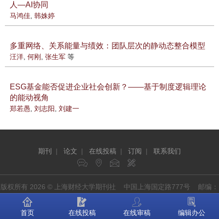
人—AI协同
马鸿佳
,
韩姝婷
多重网络、关系能量与绩效：团队层次的静动态整合模型
汪洋
,
何刚
,
张生军
等
ESG基金能否促进企业社会创新？——基于制度逻辑理论
的能动视角
郑若愚
,
刘志阳
,
刘建一
期刊
|
论文
|
在线投稿
|
订阅
|
联系我们
版权所有 2026 © 上海财经大学期刊社 中国上海国定路777号 邮编：
200433
首页
在线投稿
在线审稿
编辑办公