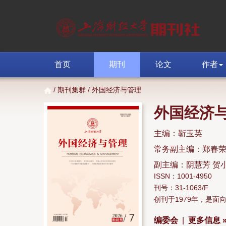
首页
期刊
论文
作者
/
期刊集群
/ 外国经济与管理
外国经济
主编：靳玉英
常务副主编：郑春
副主编：阴慧芳 贺
ISSN：1001-4950
刊号：31-1063/F
创刊于1979年，是
编委会
|
更多信息 