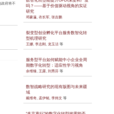
数智化转型能提升OFDI深度和广度
地政府将不
吗？——基于价值驱动视角的实证
研究
邓豪瀛
,
衣长军
,
张吉鹏
裂变型创业孵化平台服务数智化转
型机理研究
王娜
,
李志刚
,
龙玉洁
等
服务型平台如何赋能中小企业全周
期数字化转型：适应性学习视角
余维臻
,
王露
,
刘秀芬
等
数智战略研究的现有版图与未来疆
域
戴维奇
,
孟伊铭
,
李炜文
等
“多言寡行”的数字化转型披露能否