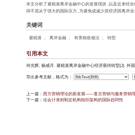
本文分析了避税港离岸金融中心的发展现状 ,以及近来经
得不屈从于强大的国际压力 ,为避免或减少其经济因离岸
关键词
避税港
;
离岸金融
;
有害税收做法
;
转型
引用本文
何光辉, 杨咸月. 避税港离岸金融中心经济亟待转型[J]. 外国经济与管
导出参考文献，格式为：
上一篇：
西方营销理论的新发展——复古营销与服务营销
下一篇：
论会计准则制定机构组织架构的国际趋同性