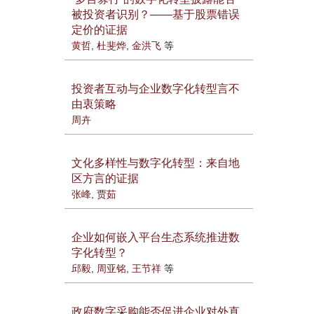
被投资者识别？——基于股票错误
定价的证据
黄哲
,
杜斐烨
,
金洪飞
等
投资者互动与企业数字化转型言不
由衷策略
周卉
文化多样性与数字化转型：来自地
区方言的证据
张峰
,
贾茹
企业如何嵌入平台生态系统推进数
字化转型？
邱毅
,
周亚铭
,
王节祥
等
政府数字采购能否促进企业对外直