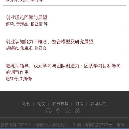
创业理论回顾与展望
蔡莉
,
于海晶
,
杨亚倩
等
创业认知能力：概念、整合模型及研究展望
胡望斌
,
焦康乐
,
张亚会
教练型领导、双元学习与团队创造力：团队学习目标导向
的调节作用
赵红丹
,
刘微微
期刊
|
论文
|
在线投稿
|
订阅
|
联系我们
版权所有 2026 © 上海财经大学期刊社 中国上海国定路777号 邮编：