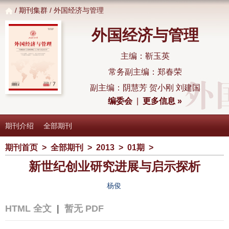
/
期刊集群
/ 外国经济与管理
外国经济与管理
主编：靳玉英
常务副主编：郑春荣
副主编：阴慧芳 贺小刚 刘建国
编委会
|
更多信息 »
期刊介绍
全部期刊
期刊首页
>
全部期刊
>
2013
>
01期
>
新世纪创业研究进展与启示探析
杨俊
HTML 全文
|
暂无 PDF