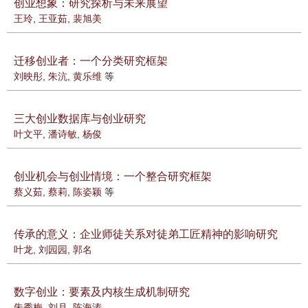
创业想象：研究探析与未来展望
王玲
,
王亚茹
,
裴旭美
迁移创业者：一个分类研究框架
刘映彤
,
朱沆
,
黄乐维
等
三大创业数据库与创业研究
叶文平
,
潘诗敏
,
杨俊
创业机会与创业情境：一个整合研究框架
蔡义茹
,
蔡莉
,
陈姿颖
等
传承的意义：企业师徒关系对徒弟工匠精神的影响研究
叶龙
,
刘园园
,
郭名
数字创业：要素及内核生成机制研究
朱秀梅
,
刘月
,
陈海涛