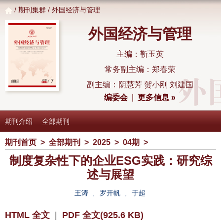
/
期刊集群
/ 外国经济与管理
外国经济与管理
主编：靳玉英
常务副主编：郑春荣
副主编：阴慧芳 贺小刚 刘建国
编委会
|
更多信息 »
期刊介绍
全部期刊
期刊首页
>
全部期刊
>
2025
>
04期
>
制度复杂性下的企业ESG实践：研究综
述与展望
王涛
,
罗开帆
,
于超
HTML 全文
|
PDF 全文(925.6 KB)