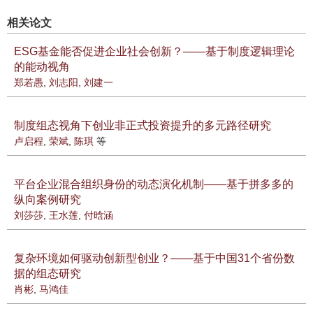
相关论文
ESG基金能否促进企业社会创新？——基于制度逻辑理论
的能动视角
郑若愚
,
刘志阳
,
刘建一
制度组态视角下创业非正式投资提升的多元路径研究
卢启程
,
荣斌
,
陈琪
等
平台企业混合组织身份的动态演化机制——基于拼多多的
纵向案例研究
刘莎莎
,
王水莲
,
付晗涵
复杂环境如何驱动创新型创业？——基于中国31个省份数
据的组态研究
肖彬
,
马鸿佳