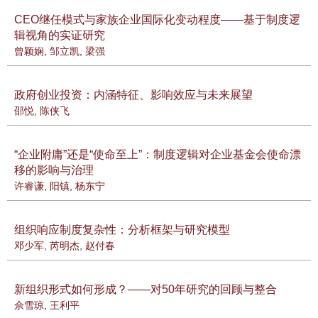
CEO继任模式与家族企业国际化变动程度——基于制度逻
辑视角的实证研究
曾颖娴
,
邹立凯
,
梁强
政府创业投资：内涵特征、影响效应与未来展望
邵悦
,
陈侠飞
“企业附庸”还是“使命至上”：制度逻辑对企业基金会使命漂
移的影响与治理
许睿谦
,
阳镇
,
杨东宁
组织响应制度复杂性：分析框架与研究模型
邓少军
,
芮明杰
,
赵付春
新组织形式如何形成？——对50年研究的回顾与整合
佘雪琼
,
王利平