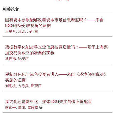
相关论文
国有资本参股能够改善资本市场信息摩擦吗？——来自
ESG评级分歧视角的证据
王星月
,
汪涛
,
冯巧根
票据数字化能改善企业信息披露质量吗？——基于上海票
据交易所成立的准自然实验
马连福
,
纪安琪
税制绿色化与绿色投资者进入——来自《环境保护税法》
实施的证据
刘毛桃
,
方徐兵
,
应望江
集约化还是网络化：媒体ESG关注与供应链配置
谢家平
,
董旗
,
谭伟杰
等