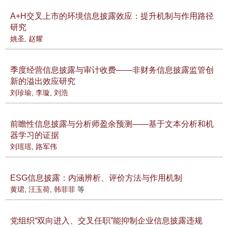
A+H交叉上市的环境信息披露效应：提升机制与作用路径
研究
姚圣
,
赵耀
季度经营信息披露与审计收费——非财务信息披露监管创
新的溢出效应研究
刘珍瑜
,
李璇
,
刘浩
前瞻性信息披露与分析师盈余预测——基于文本分析和机
器学习的证据
刘瑶瑶
,
路军伟
ESG信息披露：内涵辨析、评价方法与作用机制
黄珺
,
汪玉荷
,
韩菲菲
等
党组织“双向进入、交叉任职”能抑制企业信息披露违规