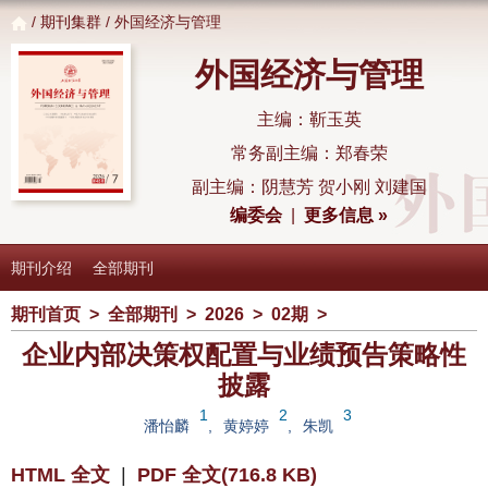
/
期刊集群
/ 外国经济与管理
外国经济与管理
主编：靳玉英
常务副主编：郑春荣
副主编：阴慧芳 贺小刚 刘建国
编委会
|
更多信息 »
期刊介绍
全部期刊
期刊首页
>
全部期刊
>
2026
>
02期
>
企业内部决策权配置与业绩预告策略性
披露
1
2
3
潘怡麟
,
黄婷婷
,
朱凯
HTML 全文
|
PDF 全文(716.8 KB)