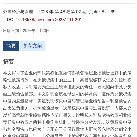
外国经济与管理
2026 年 第 48 卷第
02 期
, 页码：82 - 99
DOI:
10.16538/j.cnki.fem.20251111.201
出版日期：2026年2月20日
摘要
参考文献
摘要
本文探讨了企业内部决策权配置如何影响管理层业绩预告披露中的策
略性披露行为。在决策权集中的企业中，高管能够获取更多的控制权
私人收益，同时需要为企业业绩承担更大的责任，因此倾向于减少负
面业绩预告披露。本文以现金流在母公司的异常集中度作为决策权集
中度的度量指标，实证发现该集中度与管理层业绩预告中利空预告的
占比呈负相关。机制检验显示，决策权集中度与过度投资、内部人交
易和高管薪酬业绩敏感性均呈正相关，说明私人利益增强效应和业绩
责任集中效应是两种主要作用机制。异质性分析发现，决策权集中度
与利空预告占比的负向关系在子公司数量较多而大股东持股比例较小
的企业中更强。进一步分析显示，决策权配置主要影响企业披露利空