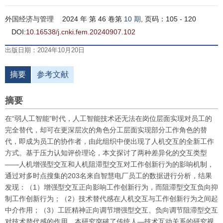
外国经济与管理
2024 年 第 46 卷第
10 期
, 页码：105 - 120
DOI:
10.16538/j.cnki.fem.20240907.102
出版日期：2024年10月20日
摘要
参考文献
摘要
在“弱人工智能”时代，人工智能技术还无法在岗位层面实现对员工的
完全替代，却可在更深层次的角色分工层面实现部分工作角色的替
代，即成为员工的协作者，由此组织中便出现了人机交互的全新工作
方式。基于压力认知评价理论，本文探讨了两种差异化的交互类型
——人机增强型交互和人机阻滞型交互对工作创新行为的影响机制，
通过对多时点搜集的203名来自智慧电厂员工的数据进行分析，结果
发现：（1）增强型交互正向影响工作创新行为，而阻滞型交互负向抑
制工作创新行为；（2）技术替代感在人机交互与工作创新行为之间起
中介作用；（3）工匠精神正向调节增强型交互、负向调节阻滞型交互
对技术替代感的作用。本研究突破了传统人—技术互动关系的研究视