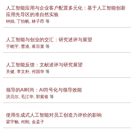
人工智能应用与企业客户配置多元化：基于人工智能创新
应用先导区的准自然实验
钟娟
,
丁怡帆
,
林子昂
等
人工智能与创业的交汇：研究述评与展望
于晓宇
,
曹港
,
蒋宗寰
等
人工智能反馈：文献述评与研究展望
关健
,
李文朴
,
何国华
等
领导的AI时尚：AI符号化与领导效能
洪贝尔
,
毛江华
,
郭紫俊
等
使用生成式人工智能对员工创造力评价的影响
梁宇畅
,
何刚
,
金孟子