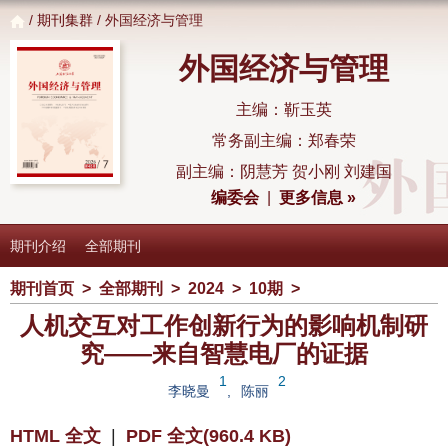
/
期刊集群
/ 外国经济与管理
外国经济与管理
主编：靳玉英
常务副主编：郑春荣
副主编：阴慧芳 贺小刚 刘建国
编委会
|
更多信息 »
期刊介绍
全部期刊
期刊首页
>
全部期刊
>
2024
>
10期
>
人机交互对工作创新行为的影响机制研
究——来自智慧电厂的证据
1
2
李晓曼
,
陈丽
HTML 全文
|
PDF 全文(960.4 KB)