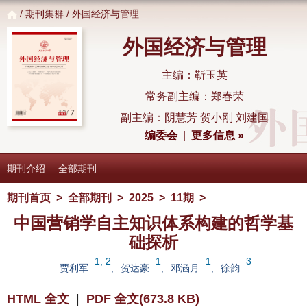
/
期刊集群
/ 外国经济与管理
外国经济与管理
主编：靳玉英
常务副主编：郑春荣
副主编：阴慧芳 贺小刚 刘建国
编委会
|
更多信息 »
期刊介绍
全部期刊
期刊首页
>
全部期刊
>
2025
>
11期
>
中国营销学自主知识体系构建的哲学基
础探析
1, 2
1
1
3
贾利军
,
贺达豪
,
邓涵月
,
徐韵
HTML 全文
|
PDF 全文(673.8 KB)