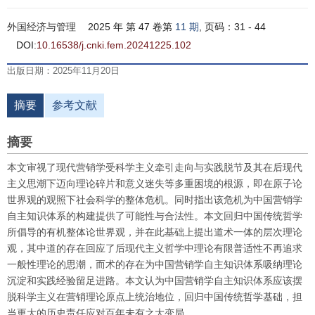
外国经济与管理
2025 年 第 47 卷第
11 期
, 页码：31 - 44
DOI:
10.16538/j.cnki.fem.20241225.102
出版日期：2025年11月20日
摘要
参考文献
摘要
本文审视了现代营销学受科学主义牵引走向与实践脱节及其在后现代
主义思潮下迈向理论碎片和意义迷失等多重困境的根源，即在原子论
世界观的观照下社会科学的整体危机。同时指出该危机为中国营销学
自主知识体系的构建提供了可能性与合法性。本文回归中国传统哲学
所倡导的有机整体论世界观，并在此基础上提出道术一体的层次理论
观，其中道的存在回应了后现代主义哲学中理论有限普适性不再追求
一般性理论的思潮，而术的存在为中国营销学自主知识体系吸纳理论
沉淀和实践经验留足进路。本文认为中国营销学自主知识体系应该摆
脱科学主义在营销理论原点上统治地位，回归中国传统哲学基础，担
当更大的历史责任应对百年未有之大变局。