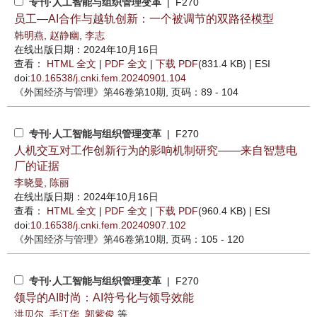
专刊·人工智能与组织管理变革
| F270
员工—AI合作与越轨创新：一个被调节的双路径模型
韩明燕
,
赵静幽
,
李志
在线出版日期：2024年10月16日
查看：
HTML 全文
|
PDF 全文
|
下载 PDF
(831.4 KB) |
ESI
doi:
10.16538/j.cnki.fem.20240901.104
《外国经济与管理》
第46卷第10期
, 页码：89 - 104
专刊·人工智能与组织管理变革
| F270
人机交互对工作创新行为的影响机制研究——来自智慧电
厂的证据
李晓曼
,
陈丽
在线出版日期：2024年10月16日
查看：
HTML 全文
|
PDF 全文
|
下载 PDF
(960.4 KB) |
ESI
doi:
10.16538/j.cnki.fem.20240907.102
《外国经济与管理》
第46卷第10期
, 页码：105 - 120
专刊·人工智能与组织管理变革
| F270
领导的AI时尚：AI符号化与领导效能
洪贝尔
,
毛江华
,
郭紫俊
等