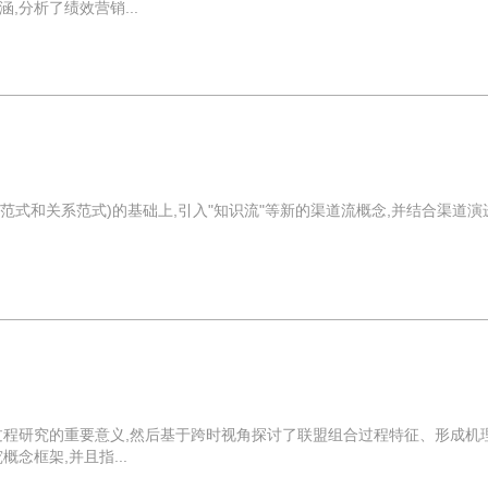
分析了绩效营销...
范式和关系范式)的基础上,引入"知识流"等新的渠道流概念,并结合渠道演
建
过程研究的重要意义,然后基于跨时视角探讨了联盟组合过程特征、形成机
念框架,并且指...