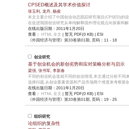
CPSED概述及其学术价值探讨
张玉利
,
龙丹
,
杨俊
本文主要介绍了中国创业动态跟踪研究项目(CPSED)的
在促进我国创业研究从单纯解释国外理论观点向探索和解决
在线出版日期：2011年1月20日
查看：
HTML 全文
| 暂无 PDF(0 KB) |
ESI
《外国经济与管理》
第33卷第01期
, 页码：11 - 18
创业研究
基于创业机会的新创劣势和应对策略分析与启示
梁强
,
张书军
,
李新春
不同的创业机会造就不同的创业情境,本文通过分析不同
选择问题,从创业要素资源和产品市场两个维度来考察新创劣
在线出版日期：2011年1月20日
查看：
HTML 全文
| 暂无 PDF(0 KB) |
ESI
《外国经济与管理》
第33卷第01期
, 页码：19 - 25
组织研究
论组织的复杂性