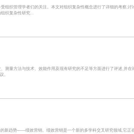
备受组织管理学者们的关注。本文对组织复杂性概念进行了详细的考察,讨
织复杂性研究...
进、测量方法与技术、效能作用及现有研究的不足等方面进行了评述,并在
议。
要的新趋势——绩效营销。绩效营销是一个新的多学科交叉研究领域,它正