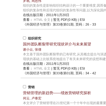
罗珉
,
周思伟
组织的复杂性是影响组织结构设计的一个重要维度,因而
组织的复杂性和后现代组织的复杂性等问题,以为深化国内组
在线出版日期：2011年1月20日
查看：
HTML 全文
| 暂无 PDF(0 KB) |
ESI
《外国经济与管理》
第33卷第01期
, 页码：26 - 33
组织研究
国外团队断裂带研究现状评介与未来展望
谢小云
,
张倩
本文基于国外团队断裂带的已有研究,从其概念提出与演
现状的基础上比较系统地提出了有关未来研究的设想和建
在线出版日期：2011年1月20日
查看：
HTML 全文
| 暂无 PDF(0 KB) |
ESI
《外国经济与管理》
第33卷第01期
, 页码：34 - 42
营销
营销管理的新趋势——绩效营销研究探析
何云
,
卢泰宏
本文评介了营销管理在21世纪第一个十年中出现的最重