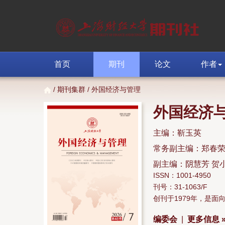
首页
期刊
论文
作者
/
期刊集群
/ 外国经济与管理
外国经济
主编：靳玉英
常务副主编：郑春
副主编：阴慧芳 贺
ISSN：1001-4950
刊号：31-1063/F
创刊于1979年，是
编委会
|
更多信息 