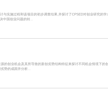
设计与实施过程和该项目的初步调查结果,并探讨了CPSED对创业研究的学
中国创业问题的转...
来源的创业机会及其所导致的新创劣势结构特征来探讨不同机会情境下的
势的成因并分析...