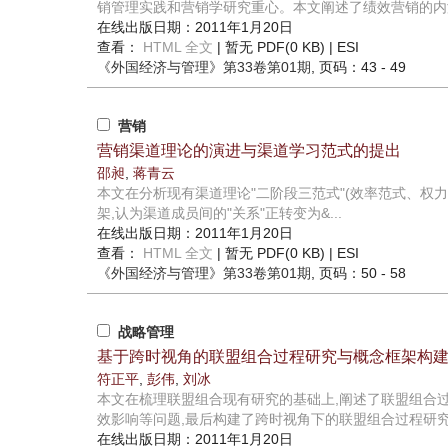
销管理实践和营销学研究重心。本文阐述了绩效营销的内涵,
在线出版日期：2011年1月20日
查看：
HTML 全文
| 暂无 PDF(0 KB) |
ESI
《外国经济与管理》
第33卷第01期
, 页码：43 - 49
营销
营销渠道理论的演进与渠道学习范式的提出
邵昶
,
蒋青云
本文在分析现有渠道理论"二阶段三范式"(效率范式、权力
架,认为渠道成员间的"关系"正转变为&...
在线出版日期：2011年1月20日
查看：
HTML 全文
| 暂无 PDF(0 KB) |
ESI
《外国经济与管理》
第33卷第01期
, 页码：50 - 58
战略管理
基于跨时视角的联盟组合过程研究与概念框架构
符正平
,
彭伟
,
刘冰
本文在梳理联盟组合现有研究的基础上,阐述了联盟组合
效影响等问题,最后构建了跨时视角下的联盟组合过程研究概
在线出版日期：2011年1月20日