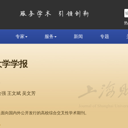
专家
服务
新闻
专题
大学学报
荣
强 王文斌 吴文芳
，是面向国内外公开发行的高校综合交叉性学术期刊。
»