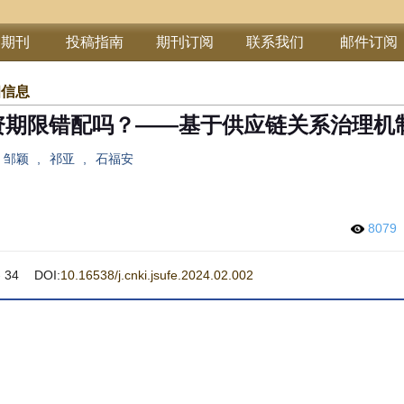
部期刊
投稿指南
期刊订阅
联系我们
邮件订阅
细信息
资期限错配吗？——基于供应链关系治理机
邹颖
,
祁亚
,
石福安
8079
 34
DOI:
10.16538/j.cnki.jsufe.2024.02.002