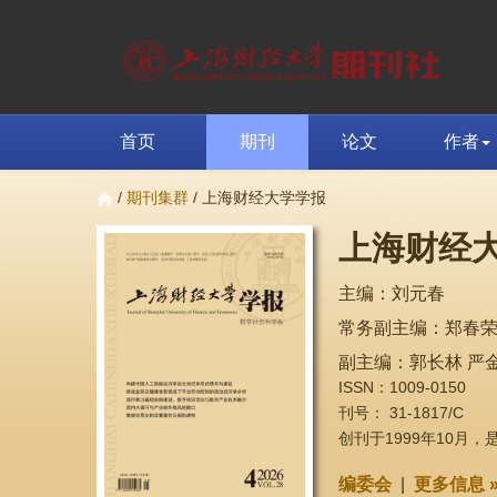
首页
期刊
论文
作者
/
期刊集群
/ 上海财经大学学报
上海财经
主编：刘元春
常务副主编：郑春
副主编：郭长林 严金
ISSN：1009-0150
刊号： 31-1817/C
创刊于1999年10月
编委会
|
更多信息 