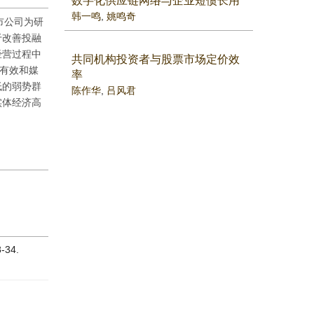
数字化供应链网络与企业短债长用
韩一鸣
,
姚鸣奇
市公司为研
于改善投融
经营过程中
共同机构投资者与股票市场定价效
制有效和媒
率
低的弱势群
陈作华
,
吕风君
实体经济高
34.