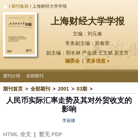
/
期刊集群
/ 上海财经大学学报
上海财经大学学报
主编：刘元春
常务副主编：郑春荣
副主编：郭长林 严金强 王文斌 吴文芳
编委会
|
更多信息 »
期刊介绍
全部期刊
期刊首页
>
全部期刊
>
2001
>
03期
>
人民币实际汇率走势及其对外贸收支的
影响
李丽娜
HTML 全文
|
暂无 PDF