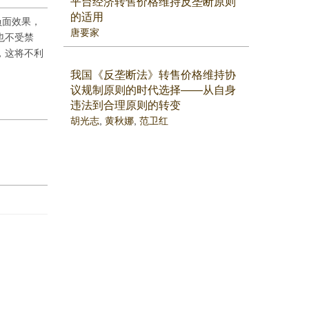
平台经济转售价格维持反垄断原则
的适用
负面效果，
唐要家
也不受禁
，这将不利
。
我国《反垄断法》转售价格维持协
议规制原则的时代选择——从自身
违法到合理原则的转变
胡光志
,
黄秋娜
,
范卫红