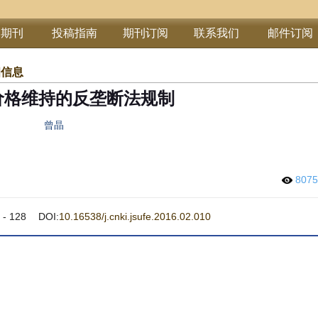
部期刊
投稿指南
期刊订阅
联系我们
邮件订阅
细信息
价格维持的反垄断法规制
曾晶
807
- 128
DOI:
10.16538/j.cnki.jsufe.2016.02.010