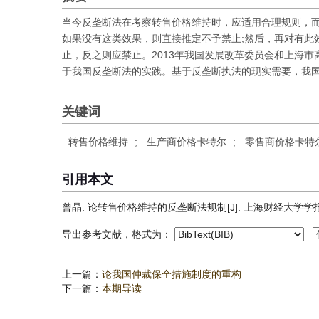
当今反垄断法在考察转售价格维持时，应适用合理规则，
如果没有这类效果，则直接推定不予禁止;然后，再对有此
止，反之则应禁止。2013年我国发展改革委员会和上海
于我国反垄断法的实践。基于反垄断执法的现实需要，我
关键词
转售价格维持
;
生产商价格卡特尔
;
零售商价格卡特
引用本文
曾晶. 论转售价格维持的反垄断法规制[J]. 上海财经大学学报, 2016
导出参考文献，格式为：
上一篇：
论我国仲裁保全措施制度的重构
下一篇：
本期导读