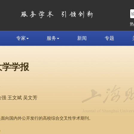
专家
服务
新闻
专题
大学学报
荣
强 王文斌 吴文芳
，是面向国内外公开发行的高校综合交叉性学术期刊。
»