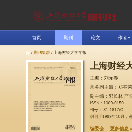
首页
期刊
论文
作者
/
期刊集群
/ 上海财经大学学报
上海财经
主编：刘元春
常务副主编：郑春
副主编：郭长林 严金
ISSN：1009-0150
刊号： 31-1817/C
创刊于1999年10月
编委会
|
更多信息 