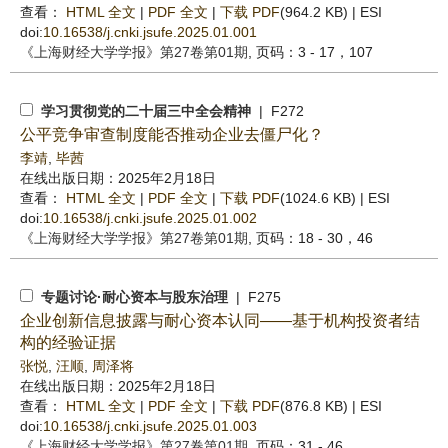
查看：
HTML 全文
|
PDF 全文
|
下载 PDF
(964.2 KB) |
ESI
doi:
10.16538/j.cnki.jsufe.2025.01.001
《上海财经大学学报》
第27卷第01期
, 页码：3 - 17，107
学习贯彻党的二十届三中全会精神
| F272
公平竞争审查制度能否推动企业去僵尸化？
李靖
,
毕茜
在线出版日期：2025年2月18日
查看：
HTML 全文
|
PDF 全文
|
下载 PDF
(1024.6 KB) |
ESI
doi:
10.16538/j.cnki.jsufe.2025.01.002
《上海财经大学学报》
第27卷第01期
, 页码：18 - 30，46
专题讨论·耐心资本与股东治理
| F275
企业创新信息披露与耐心资本认同——基于机构投资者结
构的经验证据
张悦
,
汪顺
,
周泽将
在线出版日期：2025年2月18日
查看：
HTML 全文
|
PDF 全文
|
下载 PDF
(876.8 KB) |
ESI
doi:
10.16538/j.cnki.jsufe.2025.01.003
《上海财经大学学报》
第27卷第01期
, 页码：31 - 46