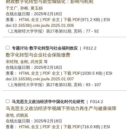
财政数字化转型与新型城镇化：影响与机制
于文广
,
孙榕
,
黄玉娟
在线出版日期：2025年2月18日
查看：
HTML 全文
|
PDF 全文
|
下载 PDF
(971.2 KB) |
ESI
doi:
10.16538/j.cnki.jsufe.2025.01.006
《上海财经大学学报》
第27卷第01期
, 页码：77 - 92
专题讨论·数字化转型与社会福利效应
| F812.2
数字化转型与企业社会保险缴费
宋经翔
,
金刚
,
武传昊
等
在线出版日期：2025年2月18日
查看：
HTML 全文
|
PDF 全文
|
下载 PDF
(1030.5 KB) |
ESI
doi:
10.16538/j.cnki.jsufe.2025.01.007
《上海财经大学学报》
第27卷第01期
, 页码：93 - 107
马克思主义政治经济学中国化时代化研究
| F014.2
马克思主义政治经济学视阈下劳动力再生产与健康保障
谢地
,
武晓岚
在线出版日期：2025年2月18日
查看：
HTML 全文
|
PDF 全文
|
下载 PDF
(716.0 KB) |
ESI