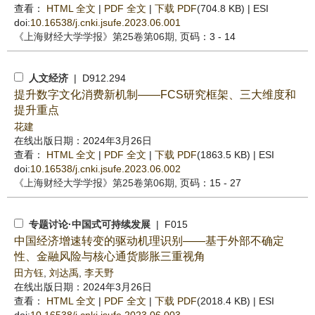
查看：
HTML 全文
|
PDF 全文
|
下载 PDF
(704.8 KB) |
ESI
doi:
10.16538/j.cnki.jsufe.2023.06.001
《上海财经大学学报》
第25卷第06期
, 页码：3 - 14
人文经济
| D912.294
提升数字文化消费新机制——FCS研究框架、三大维度和
提升重点
花建
在线出版日期：2024年3月26日
查看：
HTML 全文
|
PDF 全文
|
下载 PDF
(1863.5 KB) |
ESI
doi:
10.16538/j.cnki.jsufe.2023.06.002
《上海财经大学学报》
第25卷第06期
, 页码：15 - 27
专题讨论·中国式可持续发展
| F015
中国经济增速转变的驱动机理识别——基于外部不确定
性、金融风险与核心通货膨胀三重视角
田方钰
,
刘达禹
,
李天野
在线出版日期：2024年3月26日
查看：
HTML 全文
|
PDF 全文
|
下载 PDF
(2018.4 KB) |
ESI