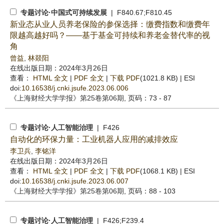
专题讨论·中国式可持续发展
| F840.67;F810.45
新业态从业人员养老保险的参保选择：缴费指数和缴费年
限越高越好吗？——基于基金可持续和养老金替代率的视
角
曾益
,
林燚阳
在线出版日期：2024年3月26日
查看：
HTML 全文
|
PDF 全文
|
下载 PDF
(1021.8 KB) |
ESI
doi:
10.16538/j.cnki.jsufe.2023.06.006
《上海财经大学学报》
第25卷第06期
, 页码：73 - 87
专题讨论·人工智能治理
| F426
自动化的环保力量：工业机器人应用的减排效应
李卫兵
,
李铭洋
在线出版日期：2024年3月26日
查看：
HTML 全文
|
PDF 全文
|
下载 PDF
(1068.1 KB) |
ESI
doi:
10.16538/j.cnki.jsufe.2023.06.007
《上海财经大学学报》
第25卷第06期
, 页码：88 - 103
专题讨论·人工智能治理
| F426;F239.4